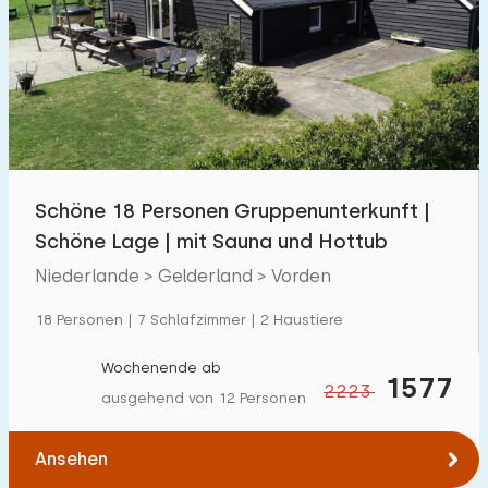
Schwimmbad
50
Eingezäunter Garten
73
Haustierfrei
134
Fahrradschuppen
107
Ladestation Auto
115
Schöne 18 Personen Gruppenunterkunft |
Schöne Lage | mit Sauna und Hottub
Budget
Niederlande > Gelderland > Vorden
18 Personen | 7 Schlafzimmer | 2 Haustiere
€ 0 — € 1000+
Wochenende ab
1577
2223
ausgehend von 12 Personen
Mindestanzahl
Ansehen