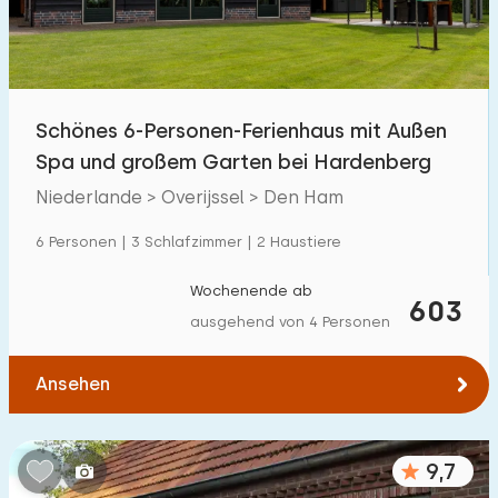
Kindereinrichtungen im Park
35
Zugänglichkeit
Schönes 6-Personen-Ferienhaus mit Außen
Eingeschränkte Mobilität
263
Spa und großem Garten bei Hardenberg
Rollstuhlgerecht
61
Niederlande > Overijssel > Den Ham
Hilfsmittel
104
6 Personen | 3 Schlafzimmer | 2 Haustiere
Wochenende ab
603
ausgehend von 4 Personen
Ansehen
9,7