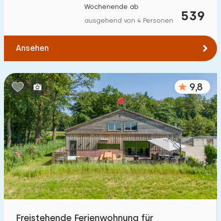
Wochenende ab
Zum Wasser
:
539
(max. km)
ausgehend von 4 Personen
1
2
5
10
20
Ansehen
Zu öffentlichen Verkehrsmitteln
:
(max. km)
0,2
0,5
1
2
5
9,8
Unterkunft
Nicht im Ferienpark
134
Im Ferienpark
129
Einfamilienhaus
203
Ferienbauernhof
48
Freistehende Ferienwohnung für