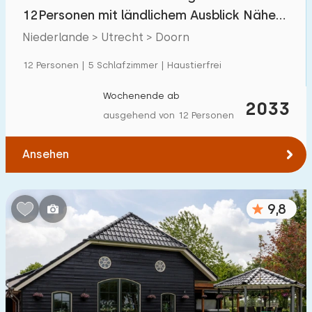
Villa
39
12Personen mit ländlichem Ausblick Nähe
Ferienwohnung
22
Utrechtse Heuvelrug
Niederlande > Utrecht > Doorn
Tiny house
1
12 Personen | 5 Schlafzimmer | Haustierfrei
Hausboot
1
Wochenende ab
2033
ausgehend von 12 Personen
Kinderfreundlich
Ansehen
Kindermöbel
122
Eingezäunter Garten
73
9,8
Spielgeräte im Garten
82
Hallenbad
39
Freibad
18
Kinderanimation
25