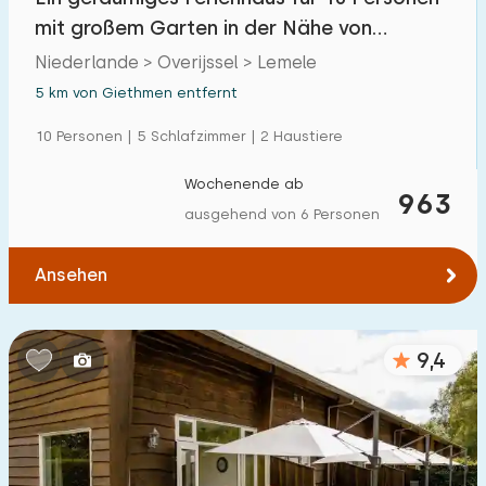
mit großem Garten in der Nähe von
Lemelerberg im
Niederlande > Overijssel > Lemele
5 km von Giethmen entfernt
10 Personen | 5 Schlafzimmer | 2 Haustiere
Wochenende ab
963
ausgehend von 6 Personen
Ansehen
9,4