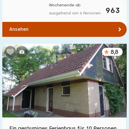
Wochenende ab
963
ausgehend von 6 Personen
Ansehen
8,8
Ein geräumiges Ferienhaus für 10 Personen