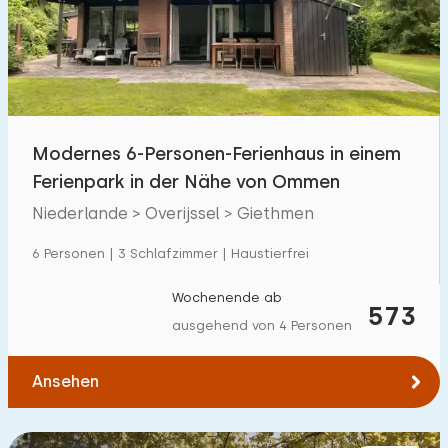
Schwimmbad
17
Eingezäunter Garten
7
Haustierfrei
26
Fahrradschuppen
20
Modernes 6-Personen-Ferienhaus in einem
Ladestation Auto
11
Ferienpark in der Nähe von Ommen
Niederlande > Overijssel > Giethmen
Budget
6 Personen | 3 Schlafzimmer | Haustierfrei
Wochenende ab
573
ausgehend von 4 Personen
€ 0 — € 1000+
Ansehen
Mindestanzahl