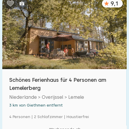
9,1
Schlafzimmern:
1
2
3
4
5
Badezimmer:
1
2
3
4
5
Entfernungen
Schönes Ferienhaus für 4 Personen am
Von Giethmen
:
(max. km)
Lemelerberg
1
5
10
20
30
Niederlande > Overijssel > Lemele
3 km von Giethmen entfernt
Zum Meer
:
(max. km)
4 Personen | 2 Schlafzimmer | Haustierfrei
1
2
5
10
20