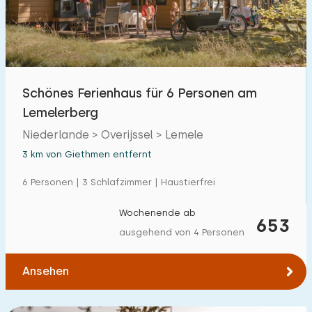
Freibad
17
Kinderanimation
5
Kindereinrichtungen im Park
21
Schönes Ferienhaus für 6 Personen am
Lemelerberg
Zugänglichkeit
Niederlande > Overijssel > Lemele
Eingeschränkte Mobilität
7
3 km von Giethmen entfernt
Rollstuhlgerecht
3
6 Personen | 3 Schlafzimmer | Haustierfrei
Hilfsmittel
7
Wochenende ab
653
ausgehend von 4 Personen
Ansehen