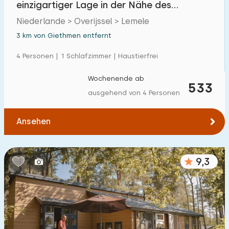
einzigartiger Lage in der Nähe des
Einfamilienhaus
49
Lemelerbergs
Niederlande > Overijssel > Lemele
Ferienbauernhof
7
3 km von Giethmen entfernt
Villa
15
4 Personen | 1 Schlafzimmer | Haustierfrei
Ferienwohnung
9
Wochenende ab
533
Tiny house
1
ausgehend von 4 Personen
Hausboot
0
Ansehen
Kinderfreundlich
9,3
Kindermöbel
16
Eingezäunter Garten
7
Spielgeräte im Garten
11
Hallenbad
0