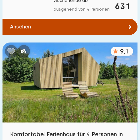
Wochenende ab
631
Zum Wald
:
(max. km)
ausgehend von 4 Personen
1
2
5
10
20
Ansehen
Zum Wasser
:
(max. km)
9,1
1
2
5
10
20
Zu öffentlichen Verkehrsmitteln
:
(max. km)
0,2
0,5
1
2
5
Unterkunft
Nicht im Ferienpark
11
Im Ferienpark
Komfortabel Ferienhaus für 4 Personen in
48