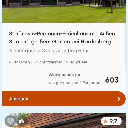
Kindereinrichtungen im Park
29
Zugänglichkeit
Schönes 6-Personen-Ferienhaus mit Außen
Eingeschränkte Mobilität
187
Spa und großem Garten bei Hardenberg
Rollstuhlgerecht
35
Niederlande > Overijssel > Den Ham
Hilfsmittel
69
6 Personen | 3 Schlafzimmer | 2 Haustiere
Wochenende ab
603
ausgehend von 4 Personen
Ansehen
9,7