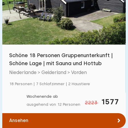
Schwimmbad
40
Eingezäunter Garten
43
Haustierfrei
90
Fahrradschuppen
73
Ladestation Auto
82
Schöne 18 Personen Gruppenunterkunft |
Schöne Lage | mit Sauna und Hottub
Budget
Niederlande > Gelderland > Vorden
18 Personen | 7 Schlafzimmer | 2 Haustiere
€ 0 — € 1000+
Wochenende ab
1577
2223
ausgehend von 12 Personen
Mindestanzahl
Ansehen