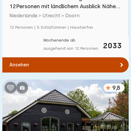
Villa
33
12Personen mit ländlichem Ausblick Nähe
Ferienwohnung
17
Utrechtse Heuvelrug
Niederlande > Utrecht > Doorn
Tiny house
1
12 Personen | 5 Schlafzimmer | Haustierfrei
Hausboot
0
Wochenende ab
2033
ausgehend von 12 Personen
Kinderfreundlich
Ansehen
Kindermöbel
81
Eingezäunter Garten
43
9,8
Spielgeräte im Garten
55
Hallenbad
33
Freibad
13
Kinderanimation
21