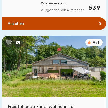
Wochenende ab
Zum Wasser
:
539
(max. km)
ausgehend von 4 Personen
1
2
5
10
20
Ansehen
Zu öffentlichen Verkehrsmitteln
:
(max. km)
0,2
0,5
1
2
5
9,8
Unterkunft
Nicht im Ferienpark
88
Im Ferienpark
99
Einfamilienhaus
146
Ferienbauernhof
29
Freistehende Ferienwohnung für