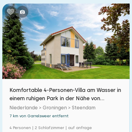
Schlafzimmern:
1
2
3
4
5
Badezimmer:
1
2
3
4
5
Entfernungen
Von Garrelsweer
:
(max. km)
Komfortable 4-Personen-Villa am Wasser in
1
5
10
20
30
einem ruhigen Park in der Nähe von
Schildmeer
Niederlande > Groningen > Steendam
Zum Meer
:
(max. km)
7 km von Garrelsweer entfernt
1
2
5
10
20
4 Personen | 2 Schlafzimmer | auf anfrage