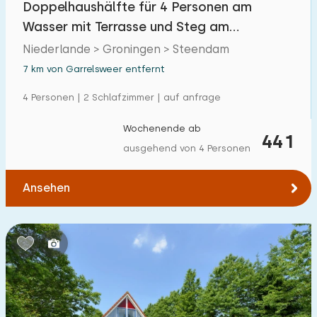
Doppelhaushälfte für 4 Personen am
Einfamilienhaus
5
Wasser mit Terrasse und Steg am
Ferienbauernhof
0
Schildmeer
Niederlande > Groningen > Steendam
Villa
7 km von Garrelsweer entfernt
4
Ferienwohnung
4 Personen | 2 Schlafzimmer | auf anfrage
0
Tiny house
0
Wochenende ab
441
ausgehend von 4 Personen
Hausboot
0
Ansehen
Kinderfreundlich
Kindermöbel
5
Eingezäunter Garten
0
Spielgeräte im Garten
0
Hallenbad
0