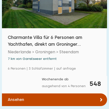
Schwimmbad
0
Eingezäunter Garten
0
Haustierfrei
0
Fahrradschuppen
0
Charmante Villa für 6 Personen am
Ladestation Auto
0
Yachthafen, direkt am Groninger
Schildmeer
Niederlande > Groningen > Steendam
Budget
7 km von Garrelsweer entfernt
6 Personen | 3 Schlafzimmer | auf anfrage
Wochenende ab
€ 0 — € 1000+
548
ausgehend von 4 Personen
Ansehen
Mindestanzahl