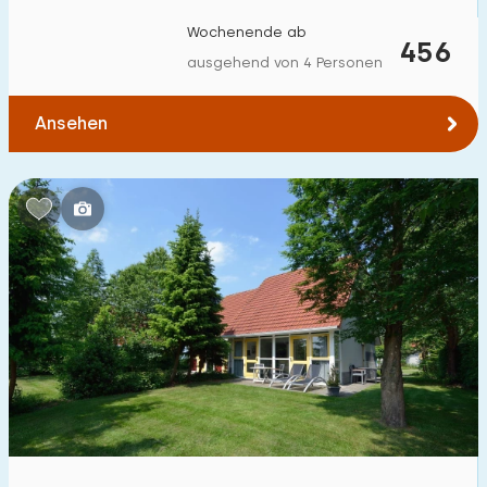
Zum Wald
:
(max. km)
Wochenende ab
456
ausgehend von 4 Personen
1
2
5
10
20
Ansehen
Zum Wasser
:
(max. km)
1
2
5
10
20
Zu öffentlichen Verkehrsmitteln
:
(max. km)
0,2
0,5
1
2
5
Unterkunft
Nicht im Ferienpark
0
Im Ferienpark
5