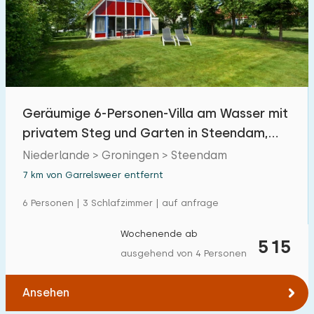
Freibad
0
Kinderanimation
0
Kindereinrichtungen im Park
0
Geräumige 6-Personen-Villa am Wasser mit
Zugänglichkeit
privatem Steg und Garten in Steendam,
Groningen
Eingeschränkte Mobilität
Niederlande > Groningen > Steendam
0
7 km von Garrelsweer entfernt
Rollstuhlgerecht
0
6 Personen | 3 Schlafzimmer | auf anfrage
Hilfsmittel
0
Wochenende ab
515
ausgehend von 4 Personen
Ansehen