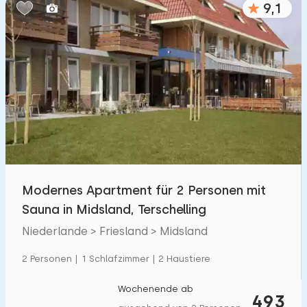
9,1
Schlafzimmern:
1
2
3
4
5
Badezimmer:
1
2
3
4
5
Entfernungen
Modernes Apartment für 2 Personen mit
Zum Meer
:
(max. km)
Sauna in Midsland, Terschelling
1
2
5
10
20
Niederlande > Friesland > Midsland
Zum Wald
:
2 Personen | 1 Schlafzimmer | 2 Haustiere
(max. km)
1
2
5
10
20
Wochenende ab
493