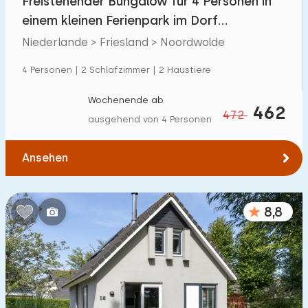
Freistehender Bungalow für 4 Personen in
einem kleinen Ferienpark im Dorf
Noordwolde
Niederlande > Friesland > Noordwolde
4 Personen | 2 Schlafzimmer | 2 Haustiere
Wochenende ab
462
472
ausgehend von 4 Personen
Ansehen
8,8