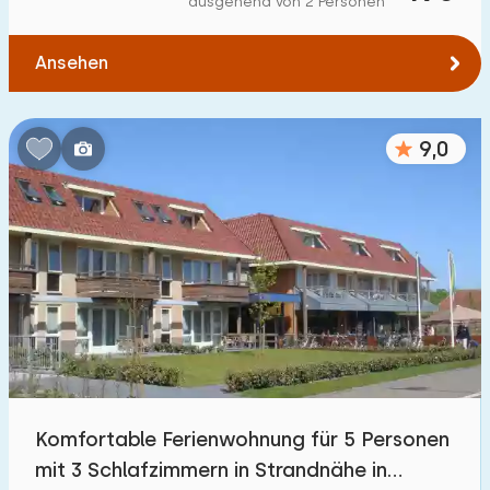
ausgehend von 2 Personen
Zum Wasser
:
(max. km)
Ansehen
1
2
5
10
20
Zu öffentlichen Verkehrsmitteln
:
(max. km)
9,0
0,2
0,5
1
2
5
Unterkunft
Nicht im Ferienpark
4
Im Ferienpark
23
Einfamilienhaus
16
Komfortable Ferienwohnung für 5 Personen
Ferienbauernhof
0
mit 3 Schlafzimmern in Strandnähe in