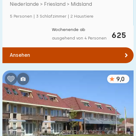
Villa
2
Terschelling
Niederlande > Friesland > Midsland
Ferienwohnung
10
5 Personen | 3 Schlafzimmer | 2 Haustiere
Tiny house
1
Wochenende ab
625
Hausboot
0
ausgehend von 4 Personen
Kinderfreundlich
Ansehen
Kindermöbel
3
9,0
Eingezäunter Garten
4
Spielgeräte im Garten
0
Hallenbad
11
Freibad
17
Kinderanimation
0