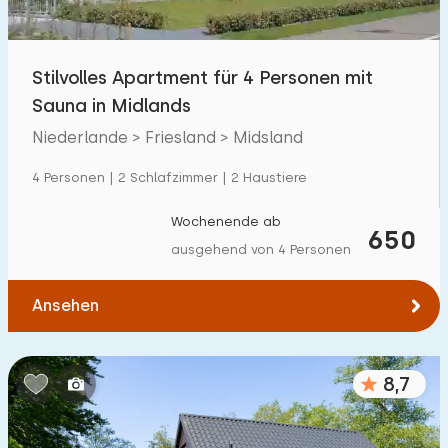
Kindereinrichtungen im Park
5
Stilvolles Apartment für 4 Personen mit
Zugänglichkeit
Sauna in Midlands
Eingeschränkte Mobilität
2
Niederlande > Friesland > Midsland
Rollstuhlgerecht
0
4 Personen | 2 Schlafzimmer | 2 Haustiere
Hilfsmittel
0
Wochenende ab
650
ausgehend von 4 Personen
Ansehen
8,7