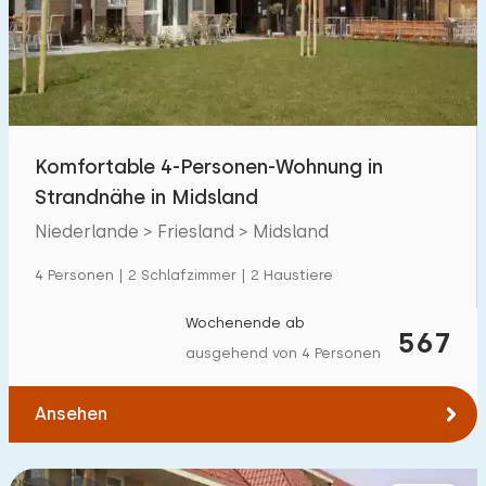
Schwimmbad
27
Eingezäunter Garten
4
Haustierfrei
7
Fahrradschuppen
5
Komfortable 4-Personen-Wohnung in
Ladestation Auto
16
Strandnähe in Midsland
Niederlande > Friesland > Midsland
Budget
4 Personen | 2 Schlafzimmer | 2 Haustiere
Wochenende ab
567
ausgehend von 4 Personen
€ 0 — € 1000+
Ansehen
Mindestanzahl