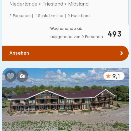
Villa
26
Niederlande > Friesland > Midsland
Ferienwohnung
14
2 Personen | 1 Schlafzimmer | 2 Haustiere
Tiny house
4
Wochenende ab
493
Hausboot
0
ausgehend von 2 Personen
Kinderfreundlich
Ansehen
Kindermöbel
3
9,1
Eingezäunter Garten
3
Spielgeräte im Garten
2
Hallenbad
10
Freibad
3
Kinderanimation
3