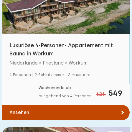
Schwimmbad
12
Eingezäunter Garten
3
Haustierfrei
33
Fahrradschuppen
14
Luxuriöse 4-Personen- Appartement mit
Ladestation Auto
50
Sauna in Workum
Niederlande > Friesland > Workum
Budget
4 Personen | 2 Schlafzimmer | 2 Haustiere
Wochenende ab
549
626
ausgehend von 4 Personen
€ 0 — € 1000+
Ansehen
Mindestanzahl