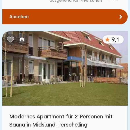
ausgehend von 4 Personen
Zum Wasser
:
(max. km)
Ansehen
1
2
5
10
20
Zu öffentlichen Verkehrsmitteln
:
(max. km)
9,1
0,2
0,5
1
2
5
Unterkunft
Nicht im Ferienpark
4
Im Ferienpark
64
Einfamilienhaus
47
Modernes Apartment für 2 Personen mit
Ferienbauernhof
1
Sauna in Midsland, Terschelling