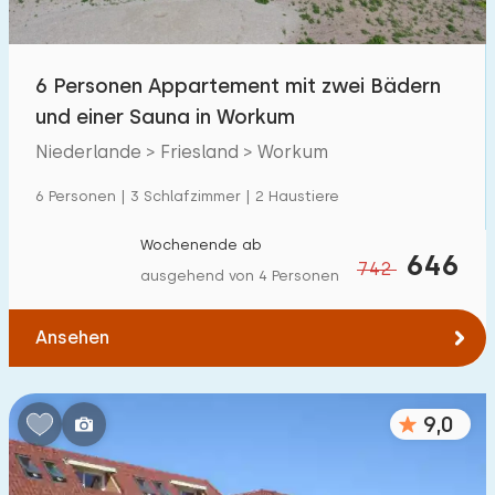
Kindereinrichtungen im Park
9
6 Personen Appartement mit zwei Bädern
Zugänglichkeit
und einer Sauna in Workum
Eingeschränkte Mobilität
3
Niederlande > Friesland > Workum
Rollstuhlgerecht
1
6 Personen | 3 Schlafzimmer | 2 Haustiere
Hilfsmittel
1
Wochenende ab
646
742
ausgehend von 4 Personen
Ansehen
9,0