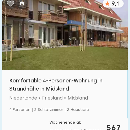
9,1
Schlafzimmern:
1
2
3
4
5
Badezimmer:
1
2
3
4
5
Entfernungen
Komfortable 4-Personen-Wohnung in
Zum Meer
:
(max. km)
Strandnähe in Midsland
1
2
5
10
20
Niederlande > Friesland > Midsland
Zum Wald
:
4 Personen | 2 Schlafzimmer | 2 Haustiere
(max. km)
1
2
5
10
20
Wochenende ab
567