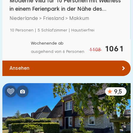
Moderne Villa für 10 Personen mit Wellness
in einem Ferienpark in der Nähe des
IJsselmeers
Niederlande > Friesland > Makkum
10 Personen | 5 Schlafzimmer | Haustierfrei
Wochenende ab
1061
1108
ausgehend von 6 Personen
Ansehen
9,5