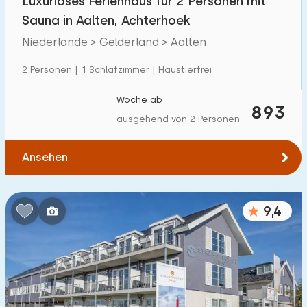
Luxuriöses Ferienhaus für 2 Personen mit
Sauna in Aalten, Achterhoek
Niederlande > Gelderland > Aalten
2 Personen | 1 Schlafzimmer | Haustierfrei
Woche ab
893
ausgehend von 2 Personen
Ansehen
9,4