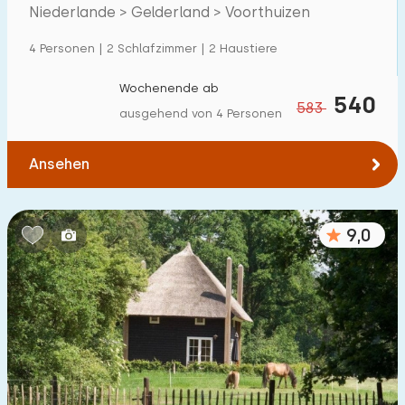
Villa
259
Niederlande > Gelderland > Voorthuizen
Ferienwohnung
66
4 Personen | 2 Schlafzimmer | 2 Haustiere
Tiny house
34
Wochenende ab
540
583
Hausboot
3
ausgehend von 4 Personen
Kinderfreundlich
Ansehen
Kindermöbel
166
9,0
Eingezäunter Garten
131
Spielgeräte im Garten
126
Hallenbad
437
Freibad
251
Kinderanimation
330