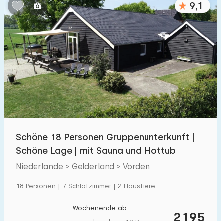
9,1
Schlafzimmern:
1
2
3
4
5
Badezimmer:
1
2
3
4
5
Entfernungen
Schöne 18 Personen Gruppenunterkunft |
Zum Meer
:
(max. km)
Schöne Lage | mit Sauna und Hottub
1
2
5
10
20
Niederlande > Gelderland > Vorden
Zum Wald
:
18 Personen | 7 Schlafzimmer | 2 Haustiere
(max. km)
1
2
5
10
20
Wochenende ab
2195