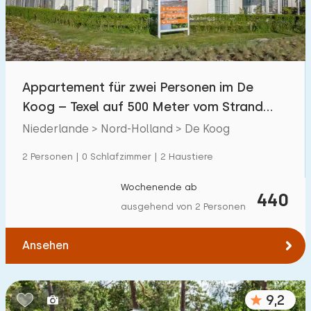
Appartement für zwei Personen im De
Koog – Texel auf 500 Meter vom Strand
entfernt.
Niederlande > Nord-Holland > De Koog
2 Personen | 0 Schlafzimmer | 2 Haustiere
Wochenende ab
440
ausgehend von 2 Personen
Ansehen
9,2