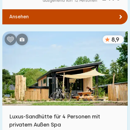
ausgehend von 12 Personen
Zum Wasser
:
(max. km)
Ansehen
1
2
5
10
20
Zu öffentlichen Verkehrsmitteln
:
(max. km)
8,9
0,2
0,5
1
2
5
Unterkunft
Nicht im Ferienpark
164
Im Ferienpark
800
+
Einfamilienhaus
800
+
Luxus-Sandhütte für 4 Personen mit
Ferienbauernhof
27
privatem Außen Spa