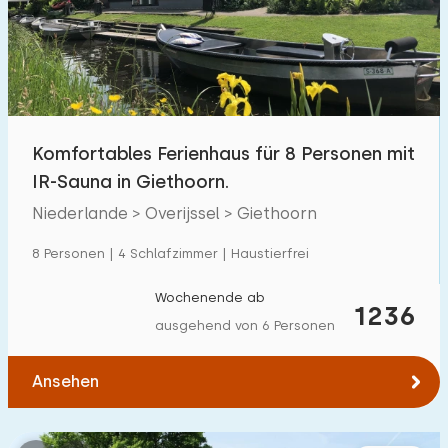
Schwimmbad
500
+
Eingezäunter Garten
131
Haustierfrei
358
Fahrradschuppen
157
Komfortables Ferienhaus für 8 Personen mit
Ladestation Auto
478
IR-Sauna in Giethoorn.
Niederlande > Overijssel > Giethoorn
Budget
8 Personen | 4 Schlafzimmer | Haustierfrei
Wochenende ab
1236
ausgehend von 6 Personen
€ 0 — € 1000+
Ansehen
Mindestanzahl