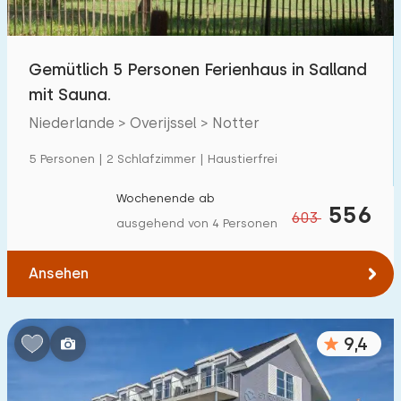
Kindereinrichtungen im Park
381
Gemütlich 5 Personen Ferienhaus in Salland
Zugänglichkeit
mit Sauna.
Eingeschränkte Mobilität
63
Niederlande > Overijssel > Notter
Rollstuhlgerecht
9
5 Personen | 2 Schlafzimmer | Haustierfrei
Hilfsmittel
43
Wochenende ab
556
603
ausgehend von 4 Personen
Ansehen
9,4