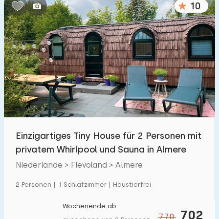
10
Schlafzimmern:
1
2
3
4
5
Badezimmer:
1
2
3
4
5
Entfernungen
Einzigartiges Tiny House für 2 Personen mit
Zum Meer
:
(max. km)
privatem Whirlpool und Sauna in Almere
1
2
5
10
20
Niederlande > Flevoland > Almere
Zum Wald
:
2 Personen | 1 Schlafzimmer | Haustierfrei
(max. km)
1
2
5
10
20
Wochenende ab
702
770