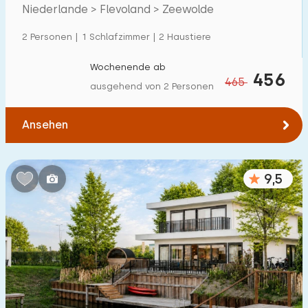
Villa
18
Niederlande > Flevoland > Zeewolde
Ferienwohnung
0
2 Personen | 1 Schlafzimmer | 2 Haustiere
Tiny house
5
Wochenende ab
456
465
Hausboot
0
ausgehend von 2 Personen
Kinderfreundlich
Ansehen
Kindermöbel
8
9,5
Eingezäunter Garten
7
Spielgeräte im Garten
5
Hallenbad
12
Freibad
1
Kinderanimation
10