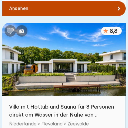
Ansehen
8,8
Villa mit Hottub und Sauna für 8 Personen
direkt am Wasser in der Nähe von
Harderwijk
Niederlande > Flevoland > Zeewolde