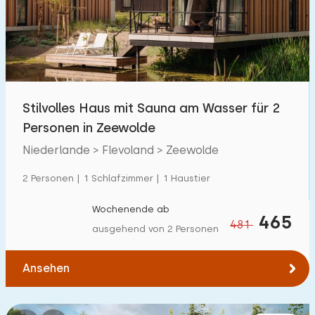
Schwimmbad
13
Eingezäunter Garten
7
Haustierfrei
11
Fahrradschuppen
1
Stilvolles Haus mit Sauna am Wasser für 2
Ladestation Auto
6
Personen in Zeewolde
Niederlande > Flevoland > Zeewolde
Budget
2 Personen | 1 Schlafzimmer | 1 Haustier
Wochenende ab
465
481
ausgehend von 2 Personen
€ 0 — € 1000+
Ansehen
Mindestanzahl