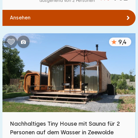
ausgehend von 2 Personen
Zum Wasser
:
(max. km)
Ansehen
1
2
5
10
20
Zu öffentlichen Verkehrsmitteln
:
(max. km)
9,4
0,2
0,5
1
2
5
Unterkunft
Nicht im Ferienpark
4
Im Ferienpark
31
Einfamilienhaus
35
Nachhaltiges Tiny House mit Sauna für 2
Ferienbauernhof
0
Personen auf dem Wasser in Zeewolde