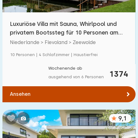
Kindereinrichtungen im Park
11
Luxuriöse Villa mit Sauna, Whirlpool und
Zugänglichkeit
privatem Bootssteg für 10 Personen am
Eingeschränkte Mobilität
7
Wasser
Niederlande > Flevoland > Zeewolde
Rollstuhlgerecht
0
10 Personen | 4 Schlafzimmer | Haustierfrei
Hilfsmittel
0
Wochenende ab
1374
ausgehend von 6 Personen
Ansehen
9,1