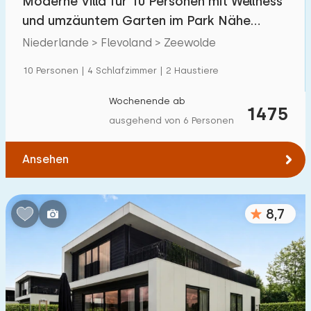
Moderne Villa für 10 Personen mit Wellness
und umzäuntem Garten im Park Nähe
Harderwijk
Niederlande > Flevoland > Zeewolde
10 Personen | 4 Schlafzimmer | 2 Haustiere
Wochenende ab
1475
ausgehend von 6 Personen
Ansehen
8,7