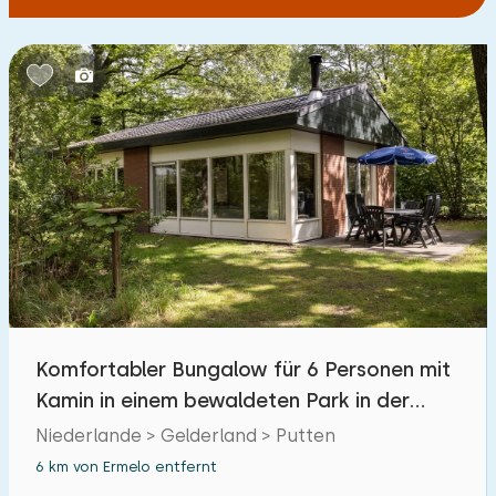
Komfortabler Bungalow für 6 Personen mit
Kamin in einem bewaldeten Park in der
Veluwe
Niederlande > Gelderland > Putten
6 km von Ermelo entfernt