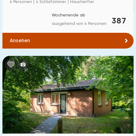
6 Personen | 4 Schlafzimmer | Haustierfrei
Wochenende ab
387
ausgehend von 4 Personen
Ansehen