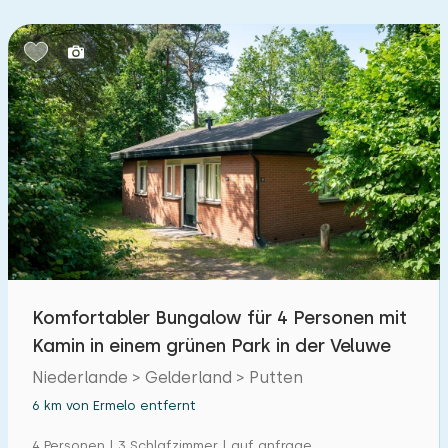
Schlafzimmern:
1
2
3
4
5
Badezimmer:
1
2
3
4
5
Entfernungen
Von Ermelo
:
(max. km)
Komfortabler Bungalow für 4 Personen mit
1
5
10
20
30
Kamin in einem grünen Park in der Veluwe
Zum Meer
Niederlande > Gelderland > Putten
:
(max. km)
6 km von Ermelo entfernt
1
2
5
10
20
4 Personen | 3 Schlafzimmer | auf anfrage