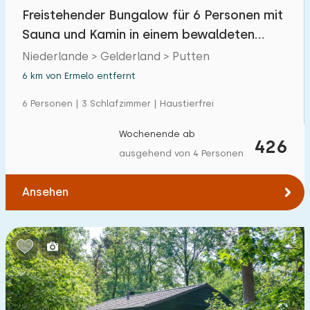
Einfamilienhaus
Freistehender Bungalow für 6 Personen mit
24
Sauna und Kamin in einem bewaldeten
Ferienbauernhof
0
Ferienpark
Niederlande > Gelderland > Putten
Villa
12
6 km von Ermelo entfernt
Ferienwohnung
0
6 Personen | 3 Schlafzimmer | Haustierfrei
Tiny house
0
Wochenende ab
426
Hausboot
0
ausgehend von 4 Personen
Kinderfreundlich
Ansehen
Kindermöbel
9
Eingezäunter Garten
3
Spielgeräte im Garten
4
Hallenbad
10