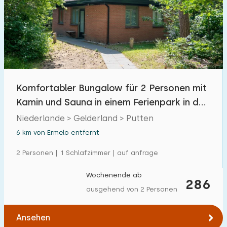
Freibad
0
Kinderanimation
1
Kindereinrichtungen im Park
1
Komfortabler Bungalow für 2 Personen mit
Zugänglichkeit
Kamin und Sauna in einem Ferienpark in der
Eingeschränkte Mobilität
24
Veluwe
Niederlande > Gelderland > Putten
Rollstuhlgerecht
2
6 km von Ermelo entfernt
Hilfsmittel
2
2 Personen | 1 Schlafzimmer | auf anfrage
Wochenende ab
286
ausgehend von 2 Personen
Ansehen