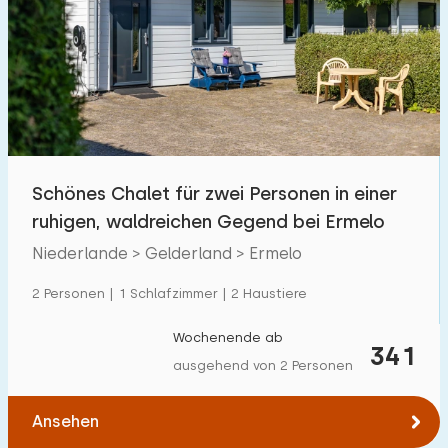
Schwimmbad
10
Eingezäunter Garten
3
Haustierfrei
14
Fahrradschuppen
2
Ladestation Auto
13
Schönes Chalet für zwei Personen in einer
ruhigen, waldreichen Gegend bei Ermelo
Budget
Niederlande > Gelderland > Ermelo
2 Personen | 1 Schlafzimmer | 2 Haustiere
€ 0 — € 1000+
Wochenende ab
341
ausgehend von 2 Personen
Mindestanzahl
Ansehen