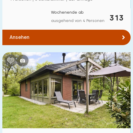
Zum Wald
:
(max. km)
Wochenende ab
313
1
2
5
10
20
ausgehend von 4 Personen
Zum Wasser
:
(max. km)
Ansehen
1
2
5
10
20
Zu öffentlichen Verkehrsmitteln
:
(max. km)
0,2
0,5
1
2
5
Unterkunft
Nicht im Ferienpark
1
Im Ferienpark
23