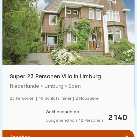
Schlafzimmern:
1
2
3
4
5
Badezimmer:
1
2
3
4
5
Entfernungen
Super 23 Personen Villa in Limburg
Von Epen
Niederlande > Limburg > Epen
:
(max. km)
1
23 Personen | 10 Schlafzimmer | 2 Haustiere
5
10
20
30
Wochenende ab
Zum Meer
:
2140
(max. km)
ausgehend von 12 Personen
1
2
5
10
20