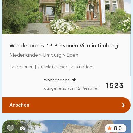
Schwimmbad
16
Eingezäunter Garten
1
Haustierfrei
6
Fahrradschuppen
11
Wunderbares 12 Personen Villa in Limburg
Ladestation Auto
36
Niederlande > Limburg > Epen
12 Personen | 7 Schlafzimmer | 2 Haustiere
Budget
Wochenende ab
1523
ausgehend von 12 Personen
€ 0 — € 1000+
Ansehen
Mindestanzahl
8,0