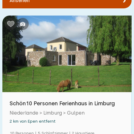
Ansehen
Zum Wald
:
(max. km)
1
2
5
10
20
Zum Wasser
:
(max. km)
1
2
5
10
20
Zu öffentlichen Verkehrsmitteln
:
(max. km)
0,2
0,5
1
2
5
Unterkunft
Schön10 Personen Ferienhaus in Limburg
Niederlande > Limburg > Gulpen
Nicht im Ferienpark
8
2 km von Epen entfernt
Im Ferienpark
43
10 Personen | 5 Schlafzimmer | 2 Haustiere