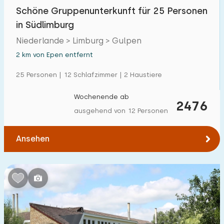
Schöne Gruppenunterkunft für 25 Personen
Freibad
16
in Südlimburg
Kinderanimation
5
Niederlande > Limburg > Gulpen
2 km von Epen entfernt
Kindereinrichtungen im Park
28
25 Personen | 12 Schlafzimmer | 2 Haustiere
Zugänglichkeit
Wochenende ab
2476
Eingeschränkte Mobilität
1
ausgehend von 12 Personen
Rollstuhlgerecht
0
Ansehen
Hilfsmittel
1