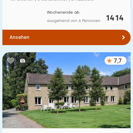
Einfamilienhaus
36
Wochenende ab
1414
Ferienbauernhof
3
ausgehend von 6 Personen
Villa
2
Ansehen
Ferienwohnung
4
Tiny house
1
7,7
Hausboot
0
Kinderfreundlich
Kindermöbel
10
Eingezäunter Garten
1
Spielgeräte im Garten
10
Hallenbad
0