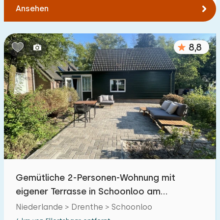
Ansehen
8,8
Gemütliche 2-Personen-Wohnung mit
eigener Terrasse in Schoonloo am
Waldrand
Niederlande > Drenthe > Schoonloo