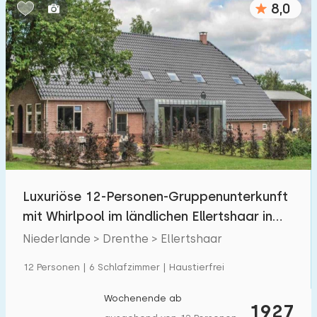
8,0
Schlafzimmern:
1
2
3
4
5
Badezimmer:
1
2
3
4
5
Entfernungen
Luxuriöse 12-Personen-Gruppenunterkunft
Von Ellertshaar
:
(max. km)
mit Whirlpool im ländlichen Ellertshaar in
1
5
10
20
30
Drenthe
Niederlande > Drenthe > Ellertshaar
Zum Meer
:
12 Personen | 6 Schlafzimmer | Haustierfrei
(max. km)
1
2
5
10
20
Wochenende ab
1927