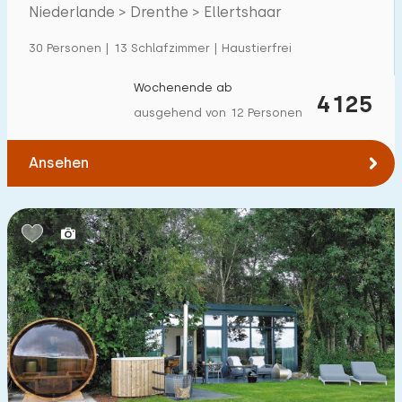
Ellertshaar
Niederlande > Drenthe > Ellertshaar
Einfamilienhaus
16
30 Personen | 13 Schlafzimmer | Haustierfrei
Ferienbauernhof
3
Villa
Wochenende ab
7
4125
ausgehend von 12 Personen
Ferienwohnung
0
Tiny house
1
Ansehen
Hausboot
0
Kinderfreundlich
Kindermöbel
2
Eingezäunter Garten
2
Spielgeräte im Garten
7
Hallenbad
0