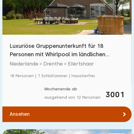
Schwimmbad
0
Eingezäunter Garten
2
Haustierfrei
13
Fahrradschuppen
7
Luxuriöse Gruppenunterkunft für 18
Ladestation Auto
11
Personen mit Whirlpool im ländlichen
Ellertshaar in Dre
Niederlande > Drenthe > Ellertshaar
Budget
18 Personen | 7 Schlafzimmer | Haustierfrei
Wochenende ab
3001
ausgehend von 12 Personen
€ 0 — € 1000+
Ansehen
Mindestanzahl