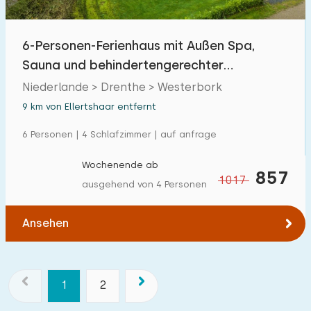
6-Personen-Ferienhaus mit Außen Spa,
Sauna und behindertengerechter
Ausstattung
Niederlande > Drenthe > Westerbork
9 km von Ellertshaar entfernt
6 Personen | 4 Schlafzimmer | auf anfrage
Wochenende ab
857
1017
ausgehend von 4 Personen
Ansehen
1
2