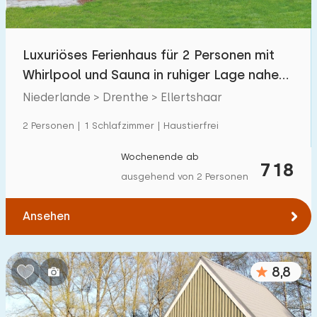
Freibad
0
Kinderanimation
Luxuriöses Ferienhaus für 2 Personen mit
5
Whirlpool und Sauna in ruhiger Lage nahe
Kindereinrichtungen im Park
11
Borger
Niederlande > Drenthe > Ellertshaar
Zugänglichkeit
2 Personen | 1 Schlafzimmer | Haustierfrei
Eingeschränkte Mobilität
4
Wochenende ab
718
ausgehend von 2 Personen
Rollstuhlgerecht
0
Hilfsmittel
1
Ansehen
8,8