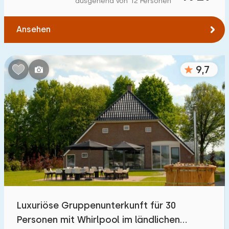
ausgehend von 12 Personen
Zum Wald
:
(max. km)
Ansehen
1
2
5
10
20
Zum Wasser
:
(max. km)
9,7
1
2
5
10
20
Zu öffentlichen Verkehrsmitteln
:
(max. km)
0,2
0,5
1
2
5
Unterkunft
Nicht im Ferienpark
5
Luxuriöse Gruppenunterkunft für 30
Im Ferienpark
Personen mit Whirlpool im ländlichen
15