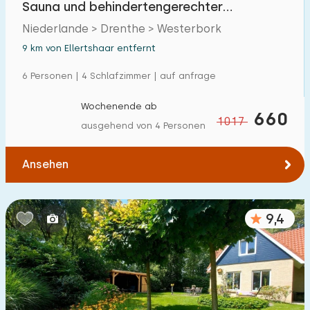
Sauna und behindertengerechter
Einfamilienhaus
23
Ausstattung
Niederlande > Drenthe > Westerbork
Ferienbauernhof
0
9 km von Ellertshaar entfernt
Villa
16
6 Personen | 4 Schlafzimmer | auf anfrage
Ferienwohnung
0
Wochenende ab
660
1017
Tiny house
1
ausgehend von 4 Personen
Hausboot
0
Ansehen
Kinderfreundlich
9,4
Kindermöbel
1
Eingezäunter Garten
2
Spielgeräte im Garten
0
Hallenbad
1