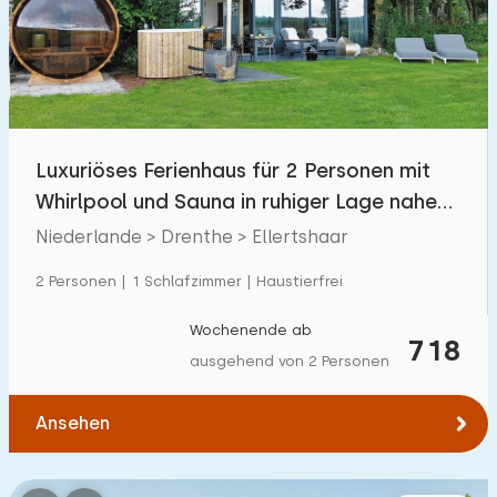
Schwimmbad
1
Eingezäunter Garten
2
Haustierfrei
5
Fahrradschuppen
2
Luxuriöses Ferienhaus für 2 Personen mit
Ladestation Auto
15
Whirlpool und Sauna in ruhiger Lage nahe
Borger
Niederlande > Drenthe > Ellertshaar
Budget
2 Personen | 1 Schlafzimmer | Haustierfrei
Wochenende ab
718
ausgehend von 2 Personen
€ 0 — € 1000+
Ansehen
Mindestanzahl