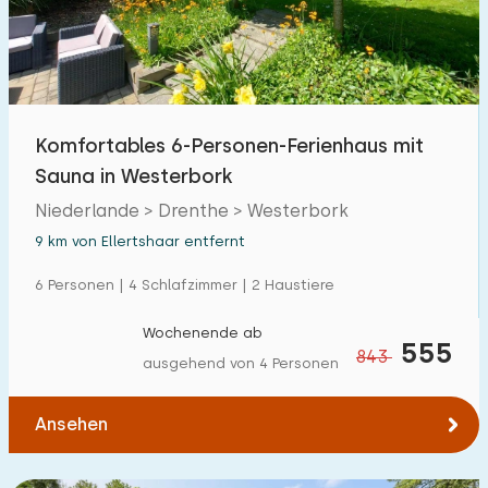
Freibad
0
Kinderanimation
0
Kindereinrichtungen im Park
14
Komfortables 6-Personen-Ferienhaus mit
Sauna in Westerbork
Zugänglichkeit
Niederlande > Drenthe > Westerbork
Eingeschränkte Mobilität
2
9 km von Ellertshaar entfernt
Rollstuhlgerecht
0
6 Personen | 4 Schlafzimmer | 2 Haustiere
Hilfsmittel
1
Wochenende ab
555
843
ausgehend von 4 Personen
Ansehen