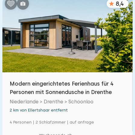
8,4
Schlafzimmern:
1
2
3
4
5
Badezimmer:
1
2
3
4
5
Entfernungen
Modern eingerichtetes Ferienhaus für 4
Von Ellertshaar
:
(max. km)
Personen mit Sonnendusche in Drenthe
1
5
10
20
30
Niederlande > Drenthe > Schoonloo
2 km von Ellertshaar entfernt
Zum Meer
:
(max. km)
4 Personen | 2 Schlafzimmer | auf anfrage
1
2
5
10
20