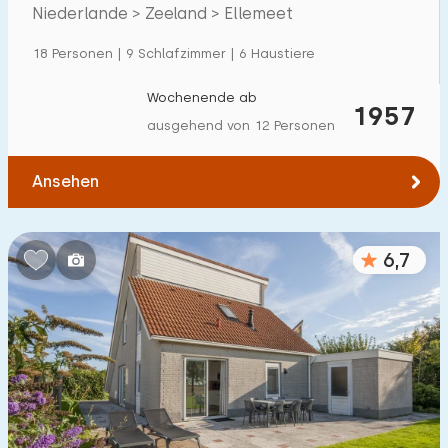
und Dörfern
Niederlande > Zeeland > Ellemeet
Einfamilienhaus
19
18 Personen | 9 Schlafzimmer | 6 Haustiere
Ferienbauernhof
0
Villa
Wochenende ab
2
1957
ausgehend von 12 Personen
Ferienwohnung
3
Tiny house
0
Ansehen
Hausboot
0
6,7
Kinderfreundlich
Kindermöbel
8
Eingezäunter Garten
6
Spielgeräte im Garten
5
Hallenbad
9