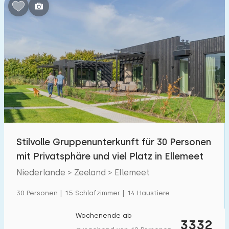
Schlafzimmern:
1
2
3
4
5
Badezimmer:
1
2
3
4
5
Entfernungen
Stilvolle Gruppenunterkunft für 30 Personen
Von Ellemeet
:
(max. km)
mit Privatsphäre und viel Platz in Ellemeet
1
5
10
20
30
Niederlande > Zeeland > Ellemeet
Zum Meer
:
30 Personen | 15 Schlafzimmer | 14 Haustiere
(max. km)
1
2
5
10
20
Wochenende ab
3332