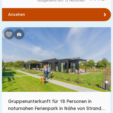
ausgehend von 12 Personen
Zum Wald
:
(max. km)
Ansehen
1
2
5
10
20
Zum Wasser
:
(max. km)
1
2
5
10
20
Zu öffentlichen Verkehrsmitteln
:
(max. km)
0,2
0,5
1
2
5
Unterkunft
Nicht im Ferienpark
4
Gruppenunterkunft für 18 Personen in
Im Ferienpark
naturnahen Ferienpark in Nähe von Strand
20