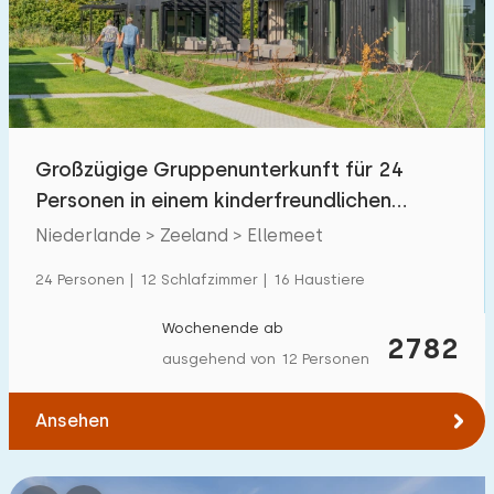
Schwimmbad
10
Eingezäunter Garten
6
Haustierfrei
9
Fahrradschuppen
2
Großzügige Gruppenunterkunft für 24
Ladestation Auto
19
Personen in einem kinderfreundlichen
Ferienpark
Niederlande > Zeeland > Ellemeet
Budget
24 Personen | 12 Schlafzimmer | 16 Haustiere
Wochenende ab
2782
ausgehend von 12 Personen
€ 0 — € 1000+
Ansehen
Mindestanzahl