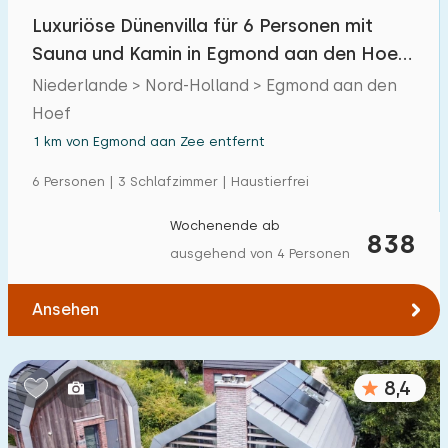
Luxuriöse Dünenvilla für 6 Personen mit
Sauna und Kamin in Egmond aan den Hoef,
in Strandnähe
Niederlande > Nord-Holland > Egmond aan den
Hoef
1 km von Egmond aan Zee entfernt
6 Personen | 3 Schlafzimmer | Haustierfrei
Wochenende ab
838
ausgehend von 4 Personen
Ansehen
8,4