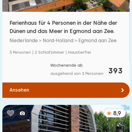
Freibad
7
Kinderanimation
Ferienhaus für 4 Personen in der Nähe der
7
Dünen und das Meer in Egmond aan Zee.
Kindereinrichtungen im Park
0
Niederlande > Nord-Holland > Egmond aan Zee
Zugänglichkeit
3 Personen | 2 Schlafzimmer | Haustierfrei
Eingeschränkte Mobilität
2
Wochenende ab
393
ausgehend von 3 Personen
Rollstuhlgerecht
1
Hilfsmittel
5
Ansehen
8,9