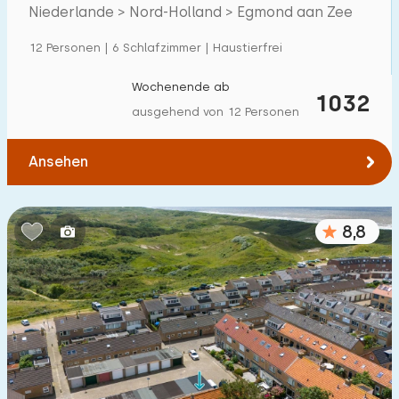
Zee
Niederlande > Nord-Holland > Egmond aan Zee
Einfamilienhaus
31
12 Personen | 6 Schlafzimmer | Haustierfrei
Ferienbauernhof
0
Villa
Wochenende ab
8
1032
ausgehend von 12 Personen
Ferienwohnung
1
Tiny house
0
Ansehen
Hausboot
0
8,8
Kinderfreundlich
Kindermöbel
7
Eingezäunter Garten
7
Spielgeräte im Garten
4
Hallenbad
0