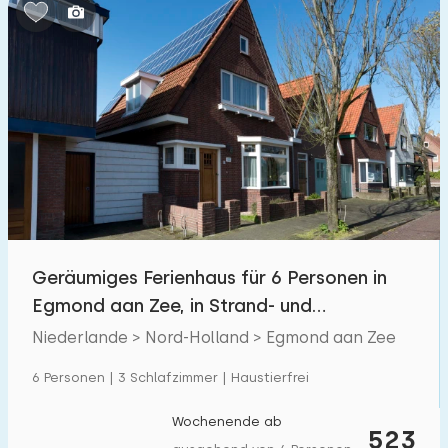
Schlafzimmern:
1
2
3
4
5
Badezimmer:
1
2
3
4
5
Entfernungen
Geräumiges Ferienhaus für 6 Personen in
Von Egmond aan Zee
:
(max. km)
Egmond aan Zee, in Strand- und
1
5
10
20
30
Meeresnähe!
Niederlande > Nord-Holland > Egmond aan Zee
Zum Meer
:
6 Personen | 3 Schlafzimmer | Haustierfrei
(max. km)
1
2
5
10
20
Wochenende ab
523