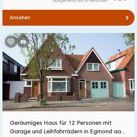
ausgehend von 4 Personen
Zum Wald
:
(max. km)
Ansehen
1
2
5
10
20
Zum Wasser
:
(max. km)
1
2
5
10
20
Zu öffentlichen Verkehrsmitteln
:
(max. km)
0,2
0,5
1
2
5
Unterkunft
Nicht im Ferienpark
9
Geräumiges Haus für 12 Personen mit
Im Ferienpark
Garage und Leihfahrrädern in Egmond aan
25