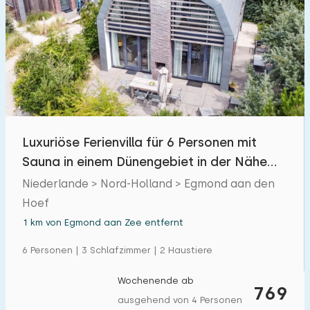
Luxuriöse Ferienvilla für 6 Personen mit
Sauna in einem Dünengebiet in der Nähe
von Strand und Meer in Egmond
Niederlande > Nord-Holland > Egmond aan den
Hoef
1 km von Egmond aan Zee entfernt
6 Personen | 3 Schlafzimmer | 2 Haustiere
Wochenende ab
769
ausgehend von 4 Personen