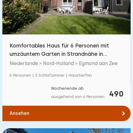
Schwimmbad
7
Eingezäunter Garten
7
Haustierfrei
12
Fahrradschuppen
8
Komfortables Haus für 6 Personen mit
Ladestation Auto
16
umzäuntem Garten in Strandnähe in
Egmond aan Zee
Niederlande > Nord-Holland > Egmond aan Zee
Budget
6 Personen | 3 Schlafzimmer | Haustierfrei
Wochenende ab
490
ausgehend von 4 Personen
€ 0 — € 1000+
Ansehen
Mindestanzahl