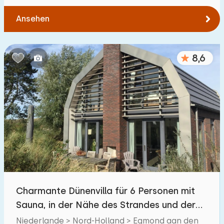
Ansehen
8,6
Charmante Dünenvilla für 6 Personen mit
Sauna, in der Nähe des Strandes und der
Dünen von Egmond
Niederlande > Nord-Holland > Egmond aan den