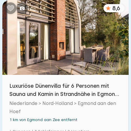
8,6
Luxuriöse Dünenvilla für 6 Personen mit
Sauna und Kamin in Strandnähe in Egmond
aan Zee.
Niederlande > Nord-Holland > Egmond aan den
Hoef
1 km von Egmond aan Zee entfernt