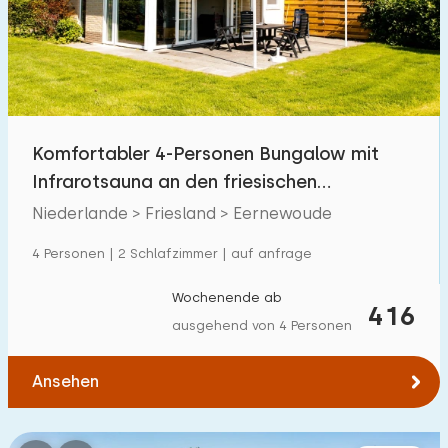
Schwimmbad
0
Eingezäunter Garten
0
Haustierfrei
2
Fahrradschuppen
0
Komfortabler 4-Personen Bungalow mit
Ladestation Auto
4
Infrarotsauna an den friesischen
Gewässern
Niederlande > Friesland > Eernewoude
Budget
4 Personen | 2 Schlafzimmer | auf anfrage
Wochenende ab
416
ausgehend von 4 Personen
€ 0 — € 1000+
Ansehen
Mindestanzahl