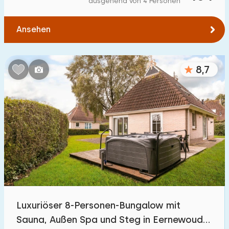
ausgehend von 4 Personen
Zum Wald
:
(max. km)
Ansehen
1
2
5
10
20
Zum Wasser
:
(max. km)
8,7
1
2
5
10
20
Zu öffentlichen Verkehrsmitteln
:
(max. km)
0,2
0,5
1
2
5
Unterkunft
Nicht im Ferienpark
0
Luxuriöser 8-Personen-Bungalow mit
Im Ferienpark
Sauna, Außen Spa und Steg in Eernewoude
4