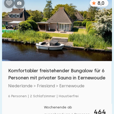
8,0
Schlafzimmern:
1
2
3
4
5
Badezimmer:
1
2
3
4
5
Entfernungen
Komfortabler freistehender Bungalow für 6
Von Eernewoude
:
(max. km)
Personen mit privater Sauna in Eernewoude
1
5
10
20
30
Niederlande > Friesland > Eernewoude
Zum Meer
:
6 Personen | 2 Schlafzimmer | Haustierfrei
(max. km)
1
2
5
10
20
Wochenende ab
464