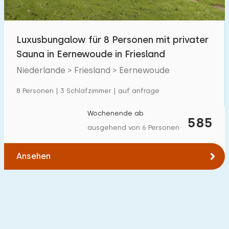
Freibad
0
Kinderanimation
Luxusbungalow für 8 Personen mit privater
0
Sauna in Eernewoude in Friesland
Kindereinrichtungen im Park
4
Niederlande > Friesland > Eernewoude
Zugänglichkeit
8 Personen | 3 Schlafzimmer | auf anfrage
Eingeschränkte Mobilität
0
Wochenende ab
585
ausgehend von 6 Personen
Rollstuhlgerecht
0
Hilfsmittel
0
Ansehen