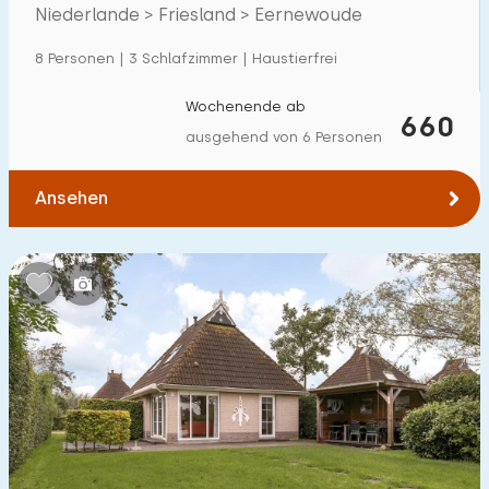
in Friesland
Niederlande > Friesland > Eernewoude
Einfamilienhaus
3
8 Personen | 3 Schlafzimmer | Haustierfrei
Ferienbauernhof
0
Villa
Wochenende ab
0
660
ausgehend von 6 Personen
Ferienwohnung
0
Tiny house
0
Ansehen
Hausboot
0
Kinderfreundlich
Kindermöbel
0
Eingezäunter Garten
0
Spielgeräte im Garten
0
Hallenbad
0