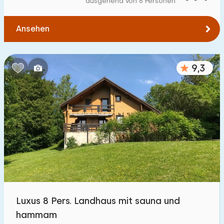
ausgehend von 6 Personen
Zum Wald
:
(max. km)
Ansehen
1
2
5
10
20
Zum Wasser
:
(max. km)
9,3
1
2
5
10
20
Zu öffentlichen Verkehrsmitteln
:
(max. km)
0,2
0,5
1
2
5
Unterkunft
Nicht im Ferienpark
26
Luxus 8 Pers. Landhaus mit sauna und
Im Ferienpark
hammam
0