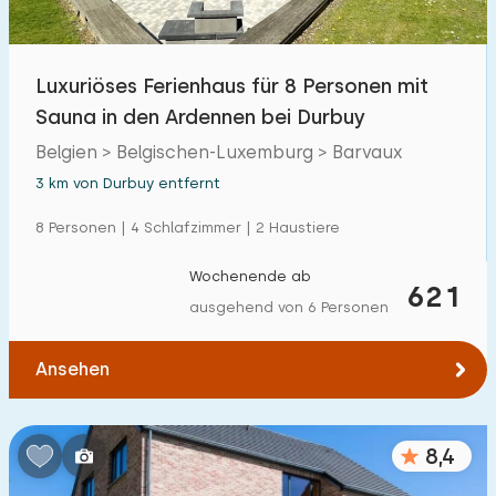
Freibad
2
Kinderanimation
Luxuriöses Ferienhaus für 8 Personen mit
0
Sauna in den Ardennen bei Durbuy
Kindereinrichtungen im Park
0
Belgien > Belgischen-Luxemburg > Barvaux
3 km von Durbuy entfernt
Zugänglichkeit
8 Personen | 4 Schlafzimmer | 2 Haustiere
Eingeschränkte Mobilität
0
Wochenende ab
Rollstuhlgerecht
621
0
ausgehend von 6 Personen
Hilfsmittel
0
Ansehen
8,4