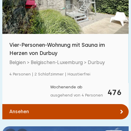
Schwimmbad
5
Eingezäunter Garten
5
Haustierfrei
7
Fahrradschuppen
3
Vier-Personen-Wohnung mit Sauna im
Ladestation Auto
7
Herzen von Durbuy
Belgien > Belgischen-Luxemburg > Durbuy
Budget
4 Personen | 2 Schlafzimmer | Haustierfrei
Wochenende ab
476
ausgehend von 4 Personen
€ 0 — € 1000+
Ansehen
Mindestanzahl