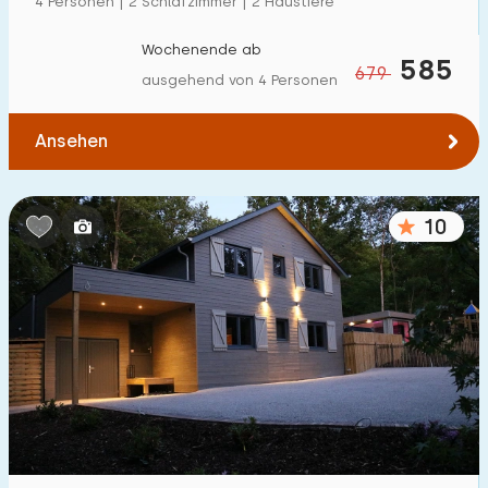
4 Personen | 2 Schlafzimmer | 2 Haustiere
Wochenende ab
585
679
ausgehend von 4 Personen
Ansehen
10