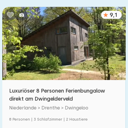
Schlafzimmern:
9,1
1
2
3
4
5
Badezimmer:
1
2
3
4
5
Entfernungen
Zum Meer
:
(max. km)
Luxuriöser 8 Personen Ferienbungalow
1
2
5
10
20
direkt am Dwingelderveld
Zum Wald
Niederlande > Drenthe > Dwingeloo
:
(max. km)
1
8 Personen | 3 Schlafzimmer | 2 Haustiere
2
5
10
20