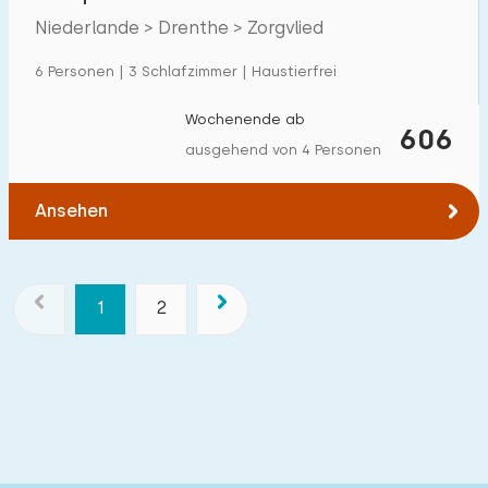
Drenthe
Niederlande > Drenthe > Zorgvlied
6 Personen | 3 Schlafzimmer | Haustierfrei
Wochenende ab
606
ausgehend von 4 Personen
Ansehen
1
2