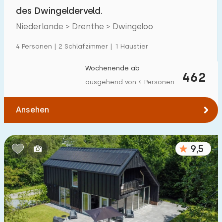
Villa
2
des Dwingelderveld.
Ferienwohnung
0
Niederlande > Drenthe > Dwingeloo
Tiny house
0
4 Personen | 2 Schlafzimmer | 1 Haustier
Hausboot
0
Wochenende ab
462
ausgehend von 4 Personen
Kinderfreundlich
Ansehen
Kindermöbel
6
Eingezäunter Garten
3
9,5
Spielgeräte im Garten
2
Hallenbad
0
Freibad
0
Kinderanimation
0