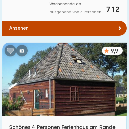
Wochenende ab
Zum Wasser
:
712
(max. km)
ausgehend von 6 Personen
1
2
5
10
20
Ansehen
Zu öffentlichen Verkehrsmitteln
:
(max. km)
0,2
0,5
1
2
5
9,9
Unterkunft
Nicht im Ferienpark
8
Im Ferienpark
3
Einfamilienhaus
11
Ferienbauernhof
0
Schönes 4 Personen Ferienhaus am Rande