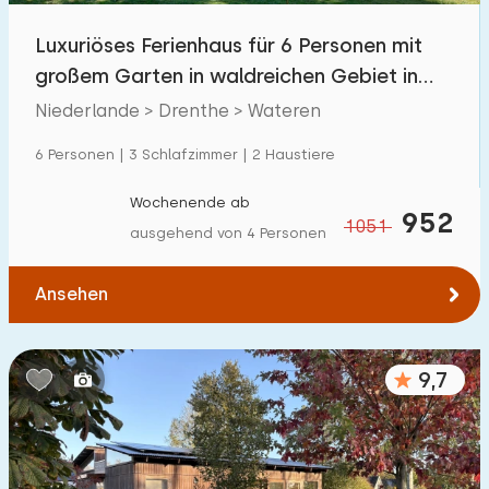
Luxuriöses Ferienhaus für 6 Personen mit
großem Garten in waldreichen Gebiet in
Wateren
Niederlande > Drenthe > Wateren
6 Personen | 3 Schlafzimmer | 2 Haustiere
Wochenende ab
952
1051
ausgehend von 4 Personen
Ansehen
9,7