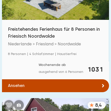
Kindereinrichtungen im Park
0
Zugänglichkeit
Freistehendes Ferienhaus für 8 Personen in
Eingeschränkte Mobilität
11
Friesisch Noordwolde
Rollstuhlgerecht
5
Niederlande > Friesland > Noordwolde
Hilfsmittel
6
8 Personen | 4 Schlafzimmer | Haustierfrei
Wochenende ab
1031
ausgehend von 6 Personen
Ansehen
8,4