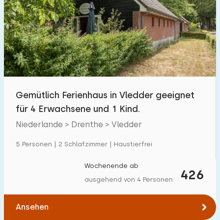
Schwimmbad
0
Eingezäunter Garten
3
Haustierfrei
6
Fahrradschuppen
7
Ladestation Auto
2
Gemütlich Ferienhaus in Vledder geeignet
für 4 Erwachsene und 1 Kind.
Budget
Niederlande > Drenthe > Vledder
5 Personen | 2 Schlafzimmer | Haustierfrei
€ 0 — € 1000+
Wochenende ab
426
ausgehend von 4 Personen
Mindestanzahl
Ansehen