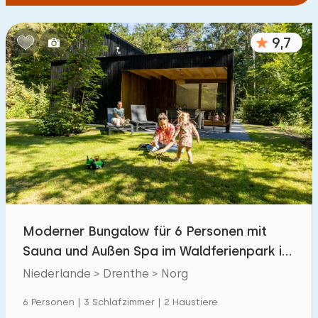
9,7
Moderner Bungalow für 6 Personen mit
Sauna und Außen Spa im Waldferienpark in
Drenthe
Niederlande > Drenthe > Norg
6 Personen | 3 Schlafzimmer | 2 Haustiere