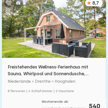
8,7
Schlafzimmern:
1
2
3
4
5
Badezimmer:
1
2
3
4
5
Entfernungen
Freistehendes Wellness-Ferienhaus mit
Zum Meer
:
(max. km)
Sauna, Whirlpool und Sonnendusche,
1
2
5
10
20
gelegen in Drenth
Niederlande > Drenthe > Hooghalen
Zum Wald
:
8 Personen | 4 Schlafzimmer | 2 Haustiere
(max. km)
1
2
5
10
20
Wochenende ab
540