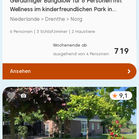
Geräumiger Bungalow für 6 Personen mit
Wellness im kinderfreundlichen Park in
Drenthe
Niederlande > Drenthe > Norg
6 Personen | 3 Schlafzimmer | 2 Haustiere
Wochenende ab
719
ausgehend von 4 Personen
Ansehen
9,1