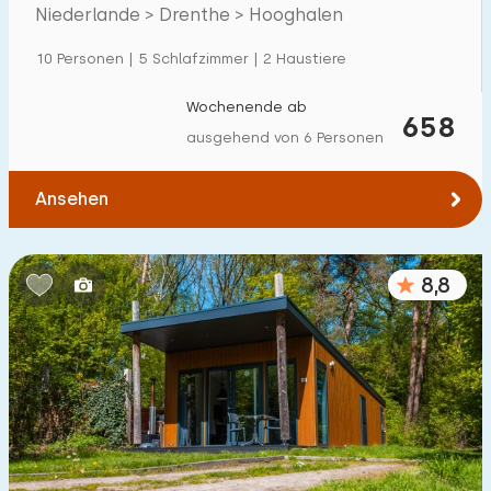
Villa
22
Natur
Niederlande > Drenthe > Hooghalen
Ferienwohnung
0
10 Personen | 5 Schlafzimmer | 2 Haustiere
Tiny house
1
Wochenende ab
658
Hausboot
0
ausgehend von 6 Personen
Kinderfreundlich
Ansehen
Kindermöbel
14
8,8
Eingezäunter Garten
5
Spielgeräte im Garten
6
Hallenbad
14
Freibad
9
Kinderanimation
4