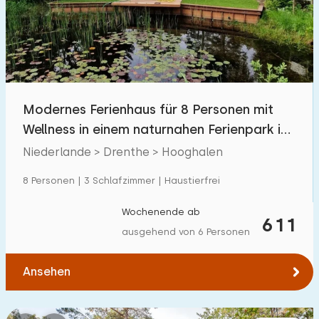
Schwimmbad
19
Eingezäunter Garten
5
Haustierfrei
27
Fahrradschuppen
11
Modernes Ferienhaus für 8 Personen mit
Ladestation Auto
35
Wellness in einem naturnahen Ferienpark in
Drenthe
Niederlande > Drenthe > Hooghalen
Budget
8 Personen | 3 Schlafzimmer | Haustierfrei
Wochenende ab
611
ausgehend von 6 Personen
€ 0 — € 1000+
Ansehen
Mindestanzahl