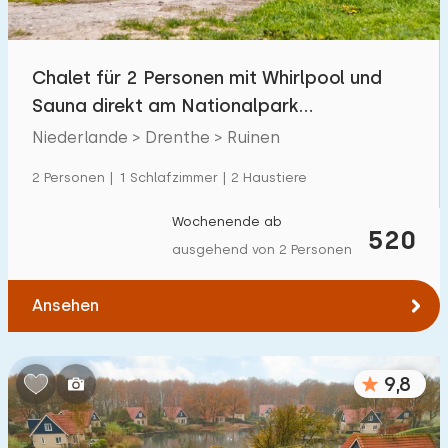
Kindereinrichtungen im Park
30
Chalet für 2 Personen mit Whirlpool und
Zugänglichkeit
Sauna direkt am Nationalpark
Eingeschränkte Mobilität
3
Dwingerlerveld
Niederlande > Drenthe > Ruinen
Rollstuhlgerecht
0
2 Personen | 1 Schlafzimmer | 2 Haustiere
Hilfsmittel
4
Wochenende ab
520
ausgehend von 2 Personen
Ansehen
9,8