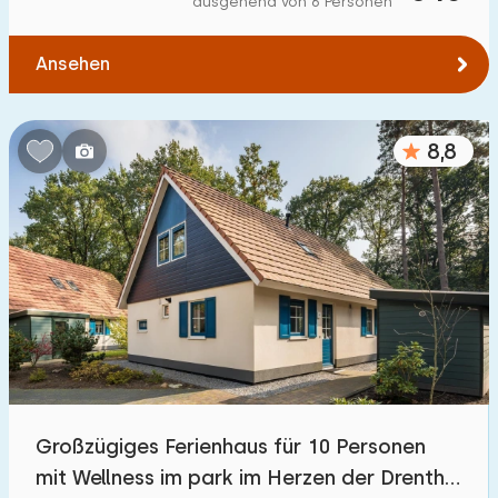
ausgehend von 6 Personen
Zum Wasser
:
(max. km)
Ansehen
1
2
5
10
20
Zu öffentlichen Verkehrsmitteln
:
(max. km)
8,8
0,2
0,5
1
2
5
Unterkunft
Nicht im Ferienpark
9
Im Ferienpark
55
Einfamilienhaus
57
Großzügiges Ferienhaus für 10 Personen
Ferienbauernhof
3
mit Wellness im park im Herzen der Drenthe