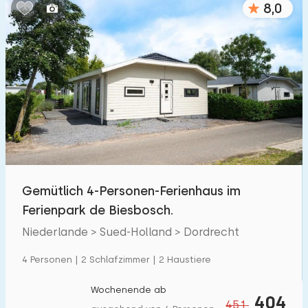
8,0
Schlafzimmern:
1
2
3
4
5
Badezimmer:
1
2
3
4
5
Entfernungen
Gemütlich 4-Personen-Ferienhaus im
Von Dordrecht
:
(max. km)
Ferienpark de Biesbosch.
1
5
10
20
30
Niederlande > Sued-Holland > Dordrecht
Zum Meer
:
4 Personen | 2 Schlafzimmer | 2 Haustiere
(max. km)
1
2
5
10
20
Wochenende ab
404
451