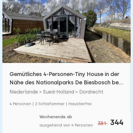
Gemütliches 4-Personen-Tiny House in der
Nähe des Nationalparks De Biesbosch bei
Dordrecht
Niederlande > Sued-Holland > Dordrecht
4 Personen | 2 Schlafzimmer | Haustierfrei
Wochenende ab
344
381
ausgehend von 4 Personen