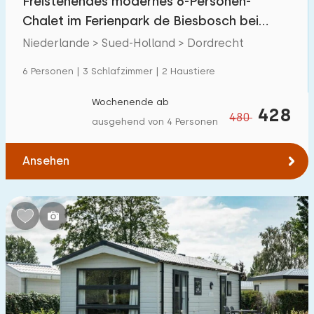
Freistehendes modernes 6-Personen-
Chalet im Ferienpark de Biesbosch bei
Dordrecht
Niederlande > Sued-Holland > Dordrecht
6 Personen | 3 Schlafzimmer | 2 Haustiere
Wochenende ab
428
480
ausgehend von 4 Personen
Ansehen