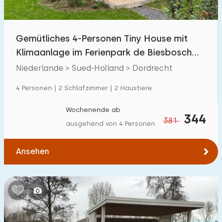
Freibad
14
Kinderanimation
Gemütliches 4-Personen Tiny House mit
12
Klimaanlage im Ferienpark de Biesbosch
Kindereinrichtungen im Park
12
bei Dordrecht
Niederlande > Sued-Holland > Dordrecht
Zugänglichkeit
4 Personen | 2 Schlafzimmer | 2 Haustiere
Eingeschränkte Mobilität
0
Wochenende ab
344
381
ausgehend von 4 Personen
Rollstuhlgerecht
0
Hilfsmittel
0
Ansehen