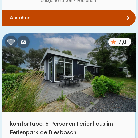
ausgehend von 4 Personen
Zum Wald
:
(max. km)
Ansehen
1
2
5
10
20
Zum Wasser
:
(max. km)
7,0
1
2
5
10
20
Zu öffentlichen Verkehrsmitteln
:
(max. km)
0,2
0,5
1
2
5
Unterkunft
Nicht im Ferienpark
0
komfortabel 6 Personen Ferienhaus im
Im Ferienpark
Ferienpark de Biesbosch.
14