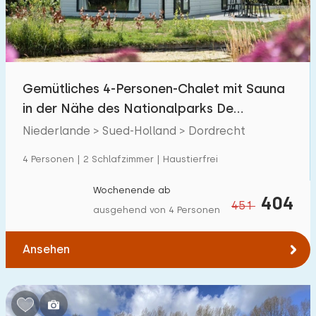
Gemütliches 4-Personen-Chalet mit Sauna
in der Nähe des Nationalparks De
Biesbosch bei Dor
Niederlande > Sued-Holland > Dordrecht
4 Personen | 2 Schlafzimmer | Haustierfrei
Wochenende ab
404
451
ausgehend von 4 Personen
Ansehen