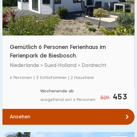
Schwimmbad
14
Eingezäunter Garten
0
Haustierfrei
4
Fahrradschuppen
0
Gemütlich 6 Personen Ferienhaus im
Ladestation Auto
0
Ferienpark de Biesbosch.
Niederlande > Sued-Holland > Dordrecht
Budget
6 Personen | 3 Schlafzimmer | 2 Haustiere
Wochenende ab
453
509
ausgehend von 4 Personen
€ 0 — € 1000+
Ansehen
Mindestanzahl