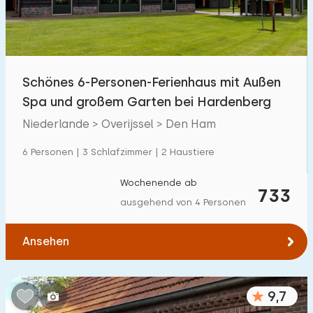
Kindereinrichtungen im Park
35
Zugänglichkeit
Schönes 6-Personen-Ferienhaus mit Außen
Eingeschränkte Mobilität
263
Spa und großem Garten bei Hardenberg
Rollstuhlgerecht
61
Niederlande > Overijssel > Den Ham
Hilfsmittel
104
6 Personen | 3 Schlafzimmer | 2 Haustiere
Wochenende ab
733
ausgehend von 4 Personen
Ansehen
9,7