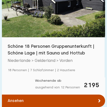
Schwimmbad
50
Eingezäunter Garten
73
Haustierfrei
134
Fahrradschuppen
107
Ladestation Auto
115
Schöne 18 Personen Gruppenunterkunft |
Schöne Lage | mit Sauna und Hottub
Budget
Niederlande > Gelderland > Vorden
18 Personen | 7 Schlafzimmer | 2 Haustiere
€ 0 — € 1000+
Wochenende ab
2195
ausgehend von 12 Personen
Mindestanzahl
Ansehen