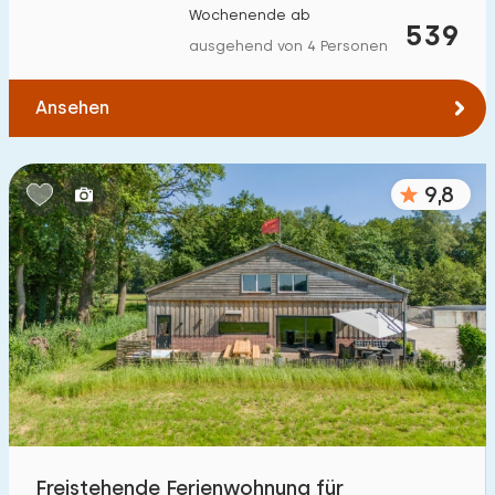
Wochenende ab
Zum Wasser
:
539
(max. km)
ausgehend von 4 Personen
1
2
5
10
20
Ansehen
Zu öffentlichen Verkehrsmitteln
:
(max. km)
0,2
0,5
1
2
5
9,8
Unterkunft
Nicht im Ferienpark
134
Im Ferienpark
129
Einfamilienhaus
203
Ferienbauernhof
48
Freistehende Ferienwohnung für