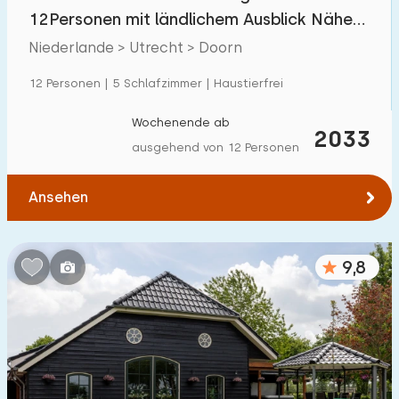
Villa
39
12Personen mit ländlichem Ausblick Nähe
Ferienwohnung
22
Utrechtse Heuvelrug
Niederlande > Utrecht > Doorn
Tiny house
1
12 Personen | 5 Schlafzimmer | Haustierfrei
Hausboot
1
Wochenende ab
2033
ausgehend von 12 Personen
Kinderfreundlich
Ansehen
Kindermöbel
122
Eingezäunter Garten
73
9,8
Spielgeräte im Garten
82
Hallenbad
39
Freibad
18
Kinderanimation
25