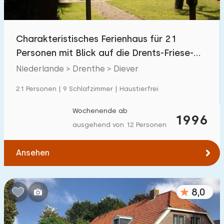
Freibad
40
Kinderanimation
Charakteristisches Ferienhaus für 21
15
Personen mit Blick auf die Drents-Friese-
Kindereinrichtungen im Park
31
Wolke
Niederlande > Drenthe > Diever
Zugänglichkeit
21 Personen | 9 Schlafzimmer | Haustierfrei
Eingeschränkte Mobilität
9
Wochenende ab
1996
ausgehend von 12 Personen
Rollstuhlgerecht
5
Hilfsmittel
10
Ansehen
8,0