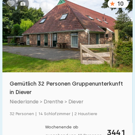
10
Schlafzimmern:
1
2
3
4
5
Badezimmer:
1
2
3
4
5
Entfernungen
Gemütlich 32 Personen Gruppenunterkunft
Von Diever
:
(max. km)
in Diever
1
5
10
20
30
Niederlande > Drenthe > Diever
Zum Meer
:
32 Personen | 14 Schlafzimmer | 2 Haustiere
(max. km)
1
2
5
10
20
Wochenende ab
3441