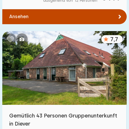
ausgehend von 12 Personen
Zum Wald
:
(max. km)
Ansehen
1
2
5
10
20
Zum Wasser
:
(max. km)
7,7
1
2
5
10
20
Zu öffentlichen Verkehrsmitteln
:
(max. km)
0,2
0,5
1
2
5
Unterkunft
Nicht im Ferienpark
43
Gemütlich 43 Personen Gruppenunterkunft
Im Ferienpark
in Diever
68