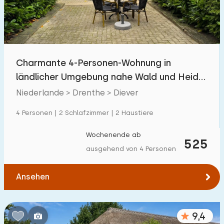
Charmante 4-Personen-Wohnung in
ländlicher Umgebung nahe Wald und Heide
in Drenthe
Niederlande > Drenthe > Diever
4 Personen | 2 Schlafzimmer | 2 Haustiere
Wochenende ab
525
ausgehend von 4 Personen
Ansehen
9,4