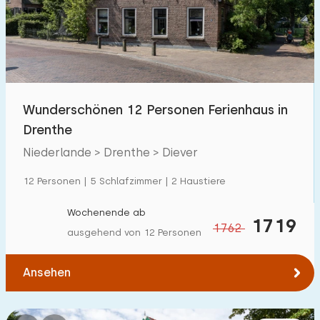
Schwimmbad
50
Eingezäunter Garten
18
Haustierfrei
44
Fahrradschuppen
34
Wunderschönen 12 Personen Ferienhaus in
Ladestation Auto
46
Drenthe
Niederlande > Drenthe > Diever
Budget
12 Personen | 5 Schlafzimmer | 2 Haustiere
Wochenende ab
1719
1762
ausgehend von 12 Personen
€ 0 — € 1000+
Ansehen
Mindestanzahl