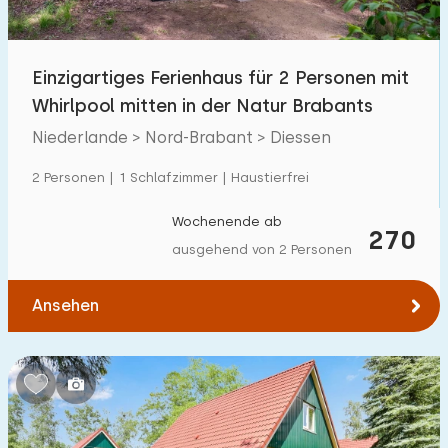
Freibad
25
Kinderanimation
Einzigartiges Ferienhaus für 2 Personen mit
9
Whirlpool mitten in der Natur Brabants
Kindereinrichtungen im Park
19
Niederlande > Nord-Brabant > Diessen
Zugänglichkeit
2 Personen | 1 Schlafzimmer | Haustierfrei
Eingeschränkte Mobilität
3
Wochenende ab
270
ausgehend von 2 Personen
Rollstuhlgerecht
0
Hilfsmittel
0
Ansehen