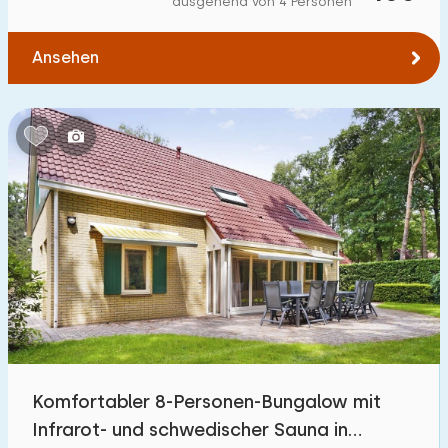
ausgehend von 4 Personen
Zum Wald
:
(max. km)
Ansehen
1
2
5
10
20
Zum Wasser
:
(max. km)
1
2
5
10
20
Zu öffentlichen Verkehrsmitteln
:
(max. km)
0,2
0,5
1
2
5
Unterkunft
Nicht im Ferienpark
1
Komfortabler 8-Personen-Bungalow mit
Im Ferienpark
Infrarot- und schwedischer Sauna in
33