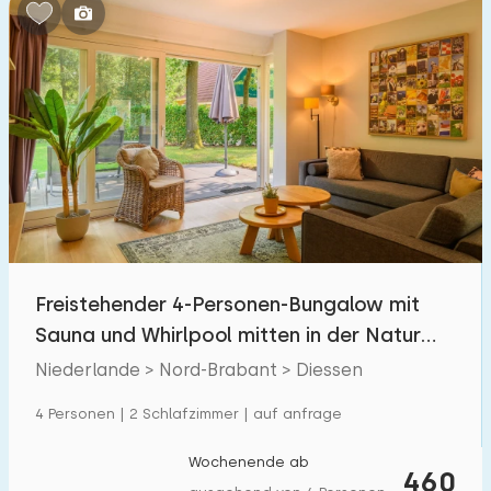
Schlafzimmern:
1
2
3
4
5
Badezimmer:
1
2
3
4
5
Entfernungen
Freistehender 4-Personen-Bungalow mit
Von Diessen
:
(max. km)
Sauna und Whirlpool mitten in der Natur
1
5
10
20
30
Brabanters
Niederlande > Nord-Brabant > Diessen
Zum Meer
:
4 Personen | 2 Schlafzimmer | auf anfrage
(max. km)
1
2
5
10
20
Wochenende ab
460