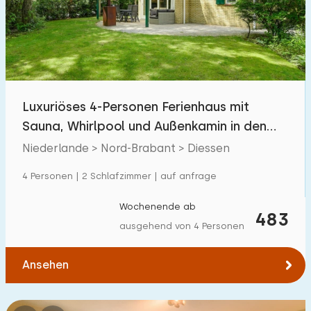
Schwimmbad
25
Eingezäunter Garten
0
Haustierfrei
8
Fahrradschuppen
0
Luxuriöses 4-Personen Ferienhaus mit
Ladestation Auto
25
Sauna, Whirlpool und Außenkamin in den
Kempen
Niederlande > Nord-Brabant > Diessen
Budget
4 Personen | 2 Schlafzimmer | auf anfrage
Wochenende ab
483
ausgehend von 4 Personen
€ 0 — € 1000+
Ansehen
Mindestanzahl