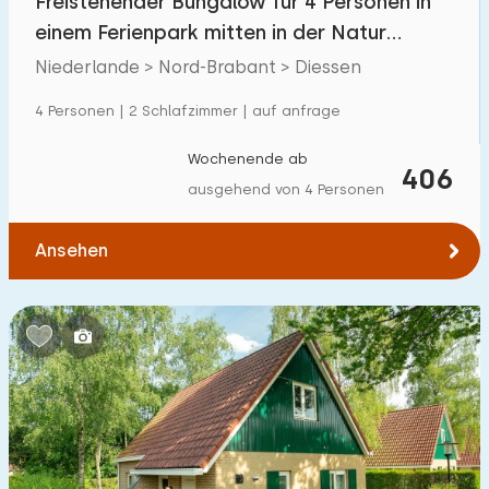
Freistehender Bungalow für 4 Personen in
einem Ferienpark mitten in der Natur
Brabants
Niederlande > Nord-Brabant > Diessen
4 Personen | 2 Schlafzimmer | auf anfrage
Wochenende ab
406
ausgehend von 4 Personen
Ansehen