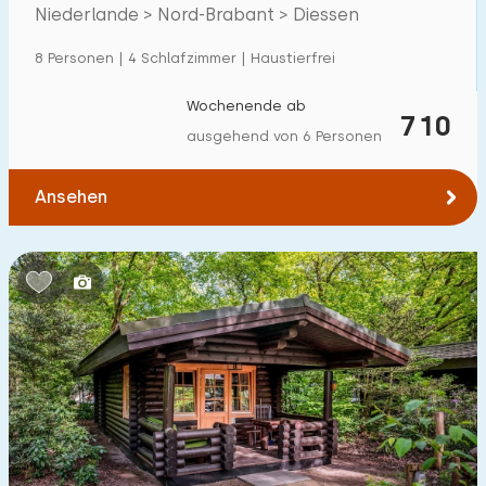
Nordbrabant
Niederlande > Nord-Brabant > Diessen
Einfamilienhaus
26
8 Personen | 4 Schlafzimmer | Haustierfrei
Ferienbauernhof
2
Villa
Wochenende ab
0
710
ausgehend von 6 Personen
Ferienwohnung
0
Tiny house
0
Ansehen
Hausboot
0
Kinderfreundlich
Kindermöbel
0
Eingezäunter Garten
0
Spielgeräte im Garten
0
Hallenbad
4