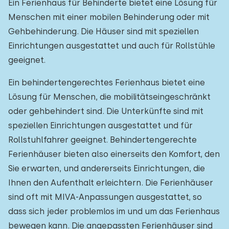
Ein Ferienhaus für Behinderte bietet eine Lösung für
Einfamilienhaus
1
Menschen mit einer mobilen Behinderung oder mit
Ferienbauernhof
1
Gehbehinderung. Die Häuser sind mit speziellen
Einrichtungen ausgestattet und auch für Rollstühle
Villa
0
geeignet.
Ferienwohnung
0
Ein behindertengerechtes Ferienhaus bietet eine
Tiny house
0
Lösung für Menschen, die mobilitätseingeschränkt
oder gehbehindert sind. Die Unterkünfte sind mit
Hausboot
0
speziellen Einrichtungen ausgestattet und für
Rollstuhlfahrer geeignet. Behindertengerechte
Kinderfreundlich
Ferienhäuser bieten also einerseits den Komfort, den
Kindermöbel
0
Sie erwarten, und andererseits Einrichtungen, die
Ihnen den Aufenthalt erleichtern. Die Ferienhäuser
Eingezäunter Garten
0
sind oft mit MIVA-Anpassungen ausgestattet, so
Spielgeräte im Garten
0
dass sich jeder problemlos im und um das Ferienhaus
bewegen kann. Die angepassten Ferienhäuser sind
Hallenbad
0