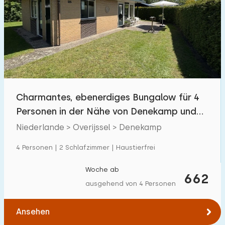
Schwimmbad
0
Eingezäunter Garten
0
Haustierfrei
2
Fahrradschuppen
2
Ladestation Auto
0
Charmantes, ebenerdiges Bungalow für 4
Personen in der Nähe von Denekamp und
Budget
Nordhorn
Niederlande > Overijssel > Denekamp
4 Personen | 2 Schlafzimmer | Haustierfrei
€ 0 — € 1000+
Woche ab
662
ausgehend von 4 Personen
Mindestanzahl
Ansehen