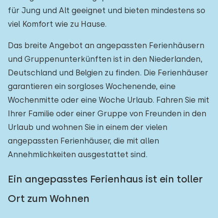
für Jung und Alt geeignet und bieten mindestens so
Freibad
0
viel Komfort wie zu Hause.
Kinderanimation
0
Das breite Angebot an angepassten Ferienhäusern
Kindereinrichtungen im Park
0
und Gruppenunterkünften ist in den Niederlanden,
Deutschland und Belgien zu finden. Die Ferienhäuser
Zugänglichkeit
garantieren ein sorgloses Wochenende, eine
Wochenmitte oder eine Woche Urlaub. Fahren Sie mit
Eingeschränkte Mobilität
2
Ihrer Familie oder einer Gruppe von Freunden in den
Rollstuhlgerecht
Urlaub und wohnen Sie in einem der vielen
1
angepassten Ferienhäuser, die mit allen
Hilfsmittel
2
Annehmlichkeiten ausgestattet sind.
Ein angepasstes Ferienhaus ist ein toller
Ort zum Wohnen