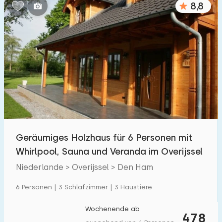
8,8
Schlafzimmern:
1
2
3
4
5
Badezimmer:
1
2
3
4
5
Entfernungen
Geräumiges Holzhaus für 6 Personen mit
Von Den Ham
:
(max. km)
Whirlpool, Sauna und Veranda im Overijssel
1
5
10
20
30
Niederlande > Overijssel > Den Ham
Zum Meer
:
6 Personen | 3 Schlafzimmer | 3 Haustiere
(max. km)
1
2
5
10
20
Wochenende ab
478