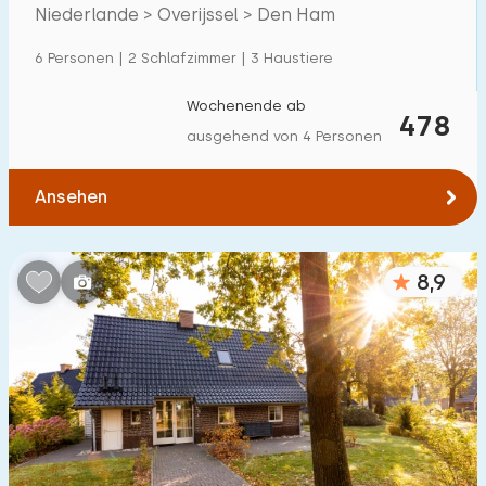
Niederlande > Overijssel > Den Ham
Einfamilienhaus
11
6 Personen | 2 Schlafzimmer | 3 Haustiere
Ferienbauernhof
0
Villa
Wochenende ab
8
478
ausgehend von 4 Personen
Ferienwohnung
0
Tiny house
0
Ansehen
Hausboot
0
8,9
Kinderfreundlich
Kindermöbel
3
Eingezäunter Garten
4
Spielgeräte im Garten
0
Hallenbad
0