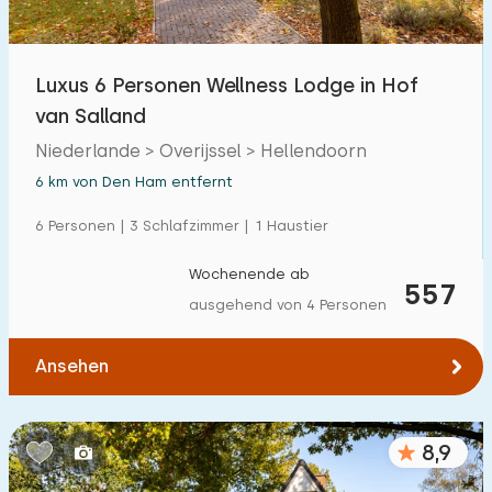
Freibad
7
Kinderanimation
Luxus 6 Personen Wellness Lodge in Hof
0
van Salland
Kindereinrichtungen im Park
7
Niederlande > Overijssel > Hellendoorn
6 km von Den Ham entfernt
Zugänglichkeit
6 Personen | 3 Schlafzimmer | 1 Haustier
Eingeschränkte Mobilität
0
Wochenende ab
Rollstuhlgerecht
557
0
ausgehend von 4 Personen
Hilfsmittel
3
Ansehen
8,9