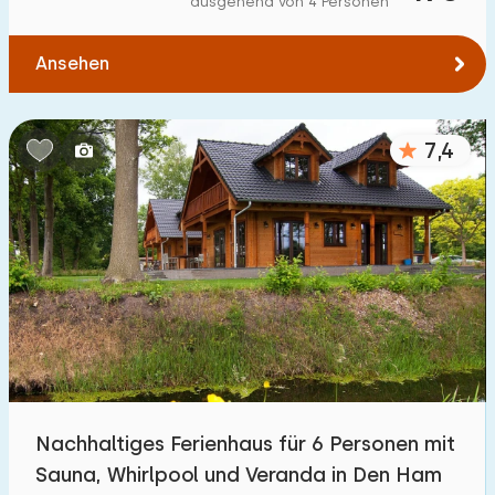
ausgehend von 4 Personen
Zum Wald
:
(max. km)
Ansehen
1
2
5
10
20
Zum Wasser
:
(max. km)
7,4
1
2
5
10
20
Zu öffentlichen Verkehrsmitteln
:
(max. km)
0,2
0,5
1
2
5
Unterkunft
Nicht im Ferienpark
1
Nachhaltiges Ferienhaus für 6 Personen mit
Im Ferienpark
Sauna, Whirlpool und Veranda in Den Ham
10