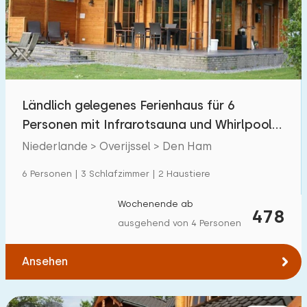
Schwimmbad
7
Eingezäunter Garten
4
Haustierfrei
1
Fahrradschuppen
4
Ländlich gelegenes Ferienhaus für 6
Ladestation Auto
1
Personen mit Infrarotsauna und Whirlpool
in Den Ham
Niederlande > Overijssel > Den Ham
Budget
6 Personen | 3 Schlafzimmer | 2 Haustiere
Wochenende ab
478
ausgehend von 4 Personen
€ 0 — € 1000+
Ansehen
Mindestanzahl