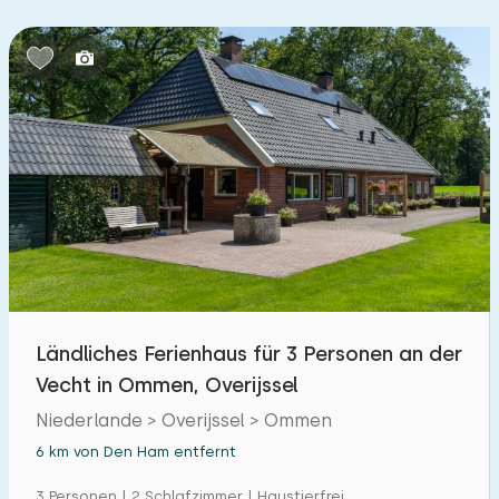
Schlafzimmern:
1
2
3
4
5
Badezimmer:
1
2
3
4
5
Entfernungen
Von Den Ham
:
(max. km)
Ländliches Ferienhaus für 3 Personen an der
1
5
10
20
30
Vecht in Ommen, Overijssel
Zum Meer
Niederlande > Overijssel > Ommen
:
(max. km)
6 km von Den Ham entfernt
1
2
5
10
20
3 Personen | 2 Schlafzimmer | Haustierfrei