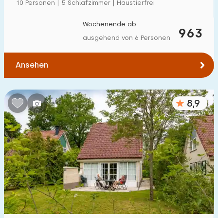
10 Personen | 5 Schlafzimmer | Haustierfrei
Wochenende ab
963
ausgehend von 6 Personen
Ansehen
8,9