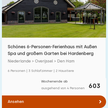
Schwimmbad
0
Eingezäunter Garten
1
Haustierfrei
3
Fahrradschuppen
5
Ladestation Auto
1
Schönes 6-Personen-Ferienhaus mit Außen
Spa und großem Garten bei Hardenberg
Budget
Niederlande > Overijssel > Den Ham
6 Personen | 3 Schlafzimmer | 2 Haustiere
€ 0 — € 1000+
Wochenende ab
603
ausgehend von 4 Personen
Mindestanzahl
Ansehen