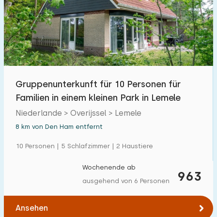
Freibad
0
Kinderanimation
0
Kindereinrichtungen im Park
1
Gruppenunterkunft für 10 Personen für
Zugänglichkeit
Familien in einem kleinen Park in Lemele
Eingeschränkte Mobilität
7
Niederlande > Overijssel > Lemele
Rollstuhlgerecht
3
8 km von Den Ham entfernt
Hilfsmittel
3
10 Personen | 5 Schlafzimmer | 2 Haustiere
Wochenende ab
963
ausgehend von 6 Personen
Ansehen