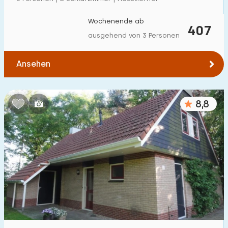
Zum Wald
:
(max. km)
Wochenende ab
407
1
2
5
10
20
ausgehend von 3 Personen
Zum Wasser
:
(max. km)
Ansehen
1
2
5
10
20
8,8
Zu öffentlichen Verkehrsmitteln
:
(max. km)
0,2
0,5
1
2
5
Unterkunft
Nicht im Ferienpark
2
Im Ferienpark
5