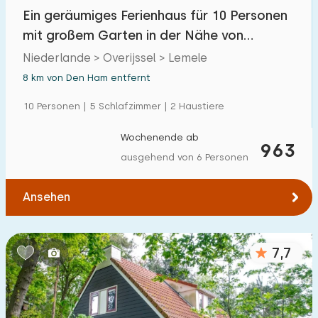
Einfamilienhaus
Ein geräumiges Ferienhaus für 10 Personen
7
mit großem Garten in der Nähe von
Ferienbauernhof
2
Lemelerberg im
Niederlande > Overijssel > Lemele
Villa
0
8 km von Den Ham entfernt
Ferienwohnung
0
10 Personen | 5 Schlafzimmer | 2 Haustiere
Tiny house
0
Wochenende ab
963
Hausboot
0
ausgehend von 6 Personen
Kinderfreundlich
Ansehen
Kindermöbel
6
7,7
Eingezäunter Garten
1
Spielgeräte im Garten
0
Hallenbad
0