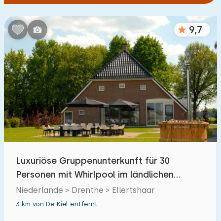
9,7
Luxuriöse Gruppenunterkunft für 30
Personen mit Whirlpool im ländlichen
Ellertshaar
Niederlande > Drenthe > Ellertshaar
3 km von De Kiel entfernt