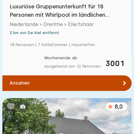
Einfamilienhaus
Luxuriöse Gruppenunterkunft für 18
5
Personen mit Whirlpool im ländlichen
Ferienbauernhof
3
Ellertshaar in Dre
Niederlande > Drenthe > Ellertshaar
Villa
0
3 km von De Kiel entfernt
Ferienwohnung
1
18 Personen | 7 Schlafzimmer | Haustierfrei
Tiny house
1
Wochenende ab
3001
Hausboot
0
ausgehend von 12 Personen
Kinderfreundlich
Ansehen
Kindermöbel
3
8,0
Eingezäunter Garten
3
Spielgeräte im Garten
4
Hallenbad
0