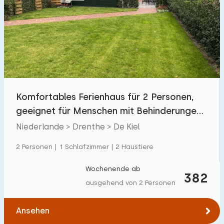
Schwimmbad
0
Eingezäunter Garten
3
Haustierfrei
5
Fahrradschuppen
5
Ladestation Auto
5
Komfortables Ferienhaus für 2 Personen,
geeignet für Menschen mit Behinderungen
Budget
im Drenthe
Niederlande > Drenthe > De Kiel
2 Personen | 1 Schlafzimmer | 2 Haustiere
€ 0 — € 1000+
Wochenende ab
382
ausgehend von 2 Personen
Mindestanzahl
Ansehen