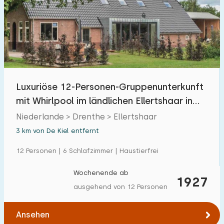
Freibad
0
Kinderanimation
0
Kindereinrichtungen im Park
0
Luxuriöse 12-Personen-Gruppenunterkunft
Zugänglichkeit
mit Whirlpool im ländlichen Ellertshaar in
Eingeschränkte Mobilität
7
Drenthe
Niederlande > Drenthe > Ellertshaar
Rollstuhlgerecht
1
3 km von De Kiel entfernt
Hilfsmittel
2
12 Personen | 6 Schlafzimmer | Haustierfrei
Wochenende ab
1927
ausgehend von 12 Personen
Ansehen