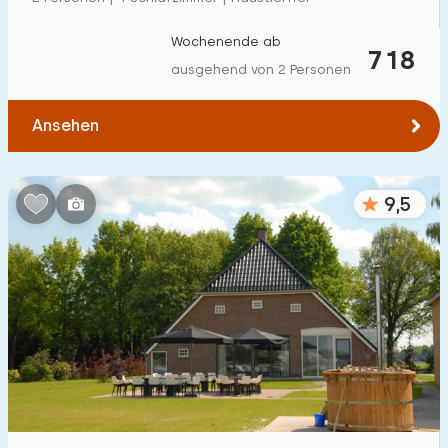
Zum Wald
:
(max. km)
Wochenende ab
718
1
2
5
10
20
ausgehend von 2 Personen
Zum Wasser
:
(max. km)
Ansehen
1
2
5
10
20
9,5
Zu öffentlichen Verkehrsmitteln
:
(max. km)
0,2
0,5
1
2
5
Unterkunft
Nicht im Ferienpark
6
Im Ferienpark
1