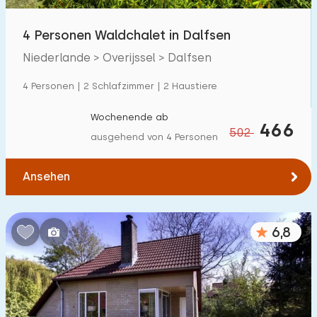
Freibad
0
4 Personen Waldchalet in Dalfsen
Kinderanimation
0
Niederlande > Overijssel > Dalfsen
Kindereinrichtungen im Park
12
4 Personen | 2 Schlafzimmer | 2 Haustiere
Wochenende ab
Zugänglichkeit
466
502
ausgehend von 4 Personen
Eingeschränkte Mobilität
0
Ansehen
Rollstuhlgerecht
0
Hilfsmittel
2
6,8