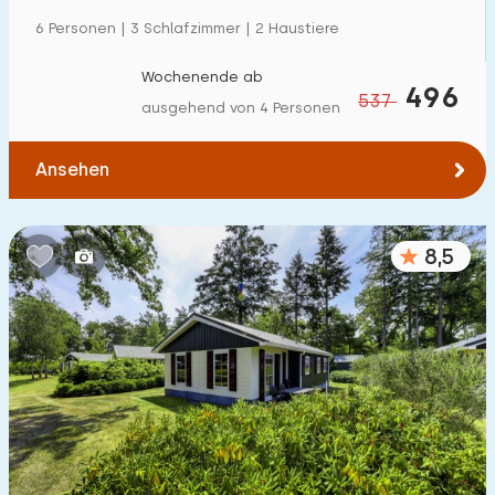
Einfamilienhaus
18
6 Personen | 3 Schlafzimmer | 2 Haustiere
Ferienbauernhof
0
Wochenende ab
496
537
Villa
ausgehend von 4 Personen
1
Ferienwohnung
2
Ansehen
Tiny house
0
Hausboot
0
8,5
Kinderfreundlich
Kindermöbel
2
Eingezäunter Garten
1
Spielgeräte im Garten
1
Hallenbad
12