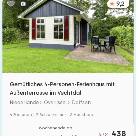
9,2
Schlafzimmern:
1
2
3
4
5
Badezimmer:
1
2
3
4
5
Entfernungen
Gemütliches 4-Personen-Ferienhaus mit
Von Dalfsen
:
(max. km)
Außenterrasse im Vechtdal
1
5
10
20
30
Niederlande > Overijssel > Dalfsen
Zum Meer
:
4 Personen | 2 Schlafzimmer | 2 Haustiere
(max. km)
1
2
5
10
20
Wochenende ab
438
472