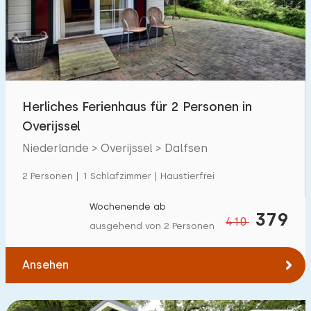
Schwimmbad
12
Eingezäunter Garten
1
Haustierfrei
9
Fahrradschuppen
0
Herliches Ferienhaus für 2 Personen in
Ladestation Auto
5
Overijssel
Niederlande > Overijssel > Dalfsen
Budget
2 Personen | 1 Schlafzimmer | Haustierfrei
Wochenende ab
379
410
ausgehend von 2 Personen
€ 0 — € 1000+
Ansehen
Mindestanzahl