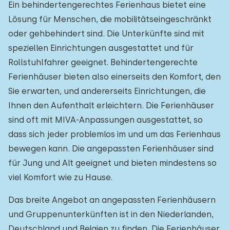
Ein behindertengerechtes Ferienhaus bietet eine
Zum Wald
:
(max. km)
Lösung für Menschen, die mobilitätseingeschränkt
oder gehbehindert sind. Die Unterkünfte sind mit
1
2
5
10
20
speziellen Einrichtungen ausgestattet und für
Zum Wasser
Rollstuhlfahrer geeignet. Behindertengerechte
:
(max. km)
Ferienhäuser bieten also einerseits den Komfort, den
1
2
5
10
20
Sie erwarten, und andererseits Einrichtungen, die
Ihnen den Aufenthalt erleichtern. Die Ferienhäuser
Zu öffentlichen Verkehrsmitteln
:
(max. km)
sind oft mit MIVA-Anpassungen ausgestattet, so
0,2
0,5
1
2
5
dass sich jeder problemlos im und um das Ferienhaus
bewegen kann. Die angepassten Ferienhäuser sind
für Jung und Alt geeignet und bieten mindestens so
Unterkunft
viel Komfort wie zu Hause.
Nicht im Ferienpark
0
Das breite Angebot an angepassten Ferienhäusern
und Gruppenunterkünften ist in den Niederlanden,
Im Ferienpark
1
Deutschland und Belgien zu finden. Die Ferienhäuser