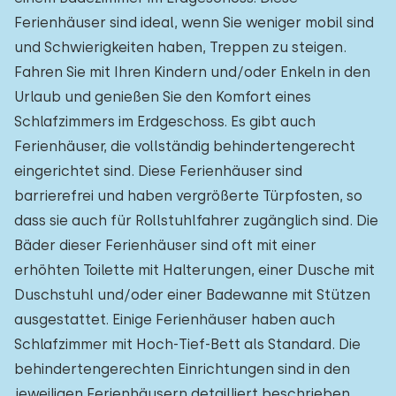
Ferienhäuser sind ideal, wenn Sie weniger mobil sind
Freibad
0
und Schwierigkeiten haben, Treppen zu steigen.
Kinderanimation
0
Fahren Sie mit Ihren Kindern und/oder Enkeln in den
Urlaub und genießen Sie den Komfort eines
Kindereinrichtungen im Park
1
Schlafzimmers im Erdgeschoss. Es gibt auch
Ferienhäuser, die vollständig behindertengerecht
Zugänglichkeit
eingerichtet sind. Diese Ferienhäuser sind
Eingeschränkte Mobilität
barrierefrei und haben vergrößerte Türpfosten, so
1
dass sie auch für Rollstuhlfahrer zugänglich sind. Die
Rollstuhlgerecht
1
Bäder dieser Ferienhäuser sind oft mit einer
Hilfsmittel
1
erhöhten Toilette mit Halterungen, einer Dusche mit
Duschstuhl und/oder einer Badewanne mit Stützen
ausgestattet. Einige Ferienhäuser haben auch
Schlafzimmer mit Hoch-Tief-Bett als Standard. Die
behindertengerechten Einrichtungen sind in den
jeweiligen Ferienhäusern detailliert beschrieben.