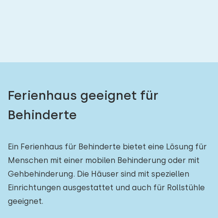
Schlafzimmern:
1
2
3
4
5
Badezimmer:
1
2
3
4
5
Ferienhaus geeignet für
Behinderte
Entfernungen
Von Buurse
:
(max. km)
Ein Ferienhaus für Behinderte bietet eine Lösung für
1
5
10
20
30
Menschen mit einer mobilen Behinderung oder mit
Gehbehinderung. Die Häuser sind mit speziellen
Zum Meer
:
(max. km)
Einrichtungen ausgestattet und auch für Rollstühle
geeignet.
1
2
5
10
20