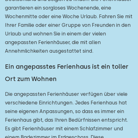
Einfamilienhaus
1
garantieren ein sorgloses Wochenende, eine
Wochenmitte oder eine Woche Urlaub. Fahren Sie mit
Ferienbauernhof
0
Ihrer Familie oder einer Gruppe von Freunden in den
Villa
0
Urlaub und wohnen Sie in einem der vielen
angepassten Ferienhäuser, die mit allen
Ferienwohnung
0
Annehmlichkeiten ausgestattet sind.
Tiny house
0
Ein angepasstes Ferienhaus ist ein toller
Hausboot
0
Ort zum Wohnen
Kinderfreundlich
Die angepassten Ferienhäuser verfügen über viele
Kindermöbel
0
verschiedene Einrichtungen. Jedes Ferienhaus hat
seine eigenen Anpassungen, so dass es immer ein
Eingezäunter Garten
1
Ferienhaus gibt, das Ihren Bedürfnissen entspricht.
Spielgeräte im Garten
0
Es gibt Ferienhäuser mit einem Schlafzimmer und
Hallenbad
einem Badezimmer im Erdgeschoss. Diese
0