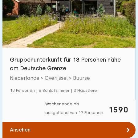
Schwimmbad
0
Eingezäunter Garten
1
Haustierfrei
0
Fahrradschuppen
0
Ladestation Auto
1
Gruppenunterkunft für 18 Personen nähe
am Deutsche Grenze
Budget
Niederlande > Overijssel > Buurse
18 Personen | 6 Schlafzimmer | 2 Haustiere
€ 0 — € 1000+
Wochenende ab
1590
ausgehend von 12 Personen
Mindestanzahl
Ansehen