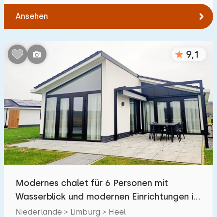
Ansehen
9,1
Modernes chalet für 6 Personen mit
Wasserblick und modernen Einrichtungen in
Maasplassen
Niederlande > Limburg > Heel