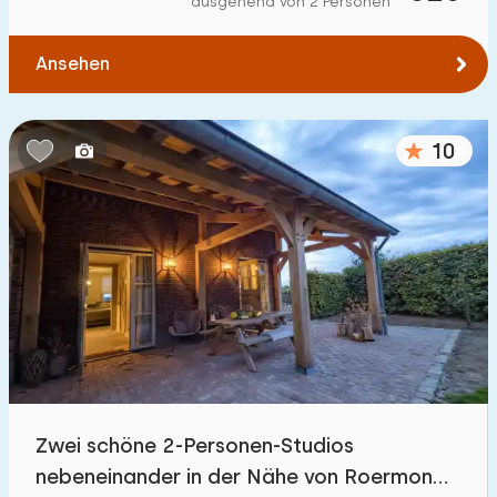
ausgehend von 2 Personen
Zum Wald
:
(max. km)
Ansehen
1
2
5
10
20
Zum Wasser
:
(max. km)
10
1
2
5
10
20
Zu öffentlichen Verkehrsmitteln
:
(max. km)
0,2
0,5
1
2
5
Unterkunft
Nicht im Ferienpark
8
Zwei schöne 2-Personen-Studios
Im Ferienpark
nebeneinander in der Nähe von Roermond
10