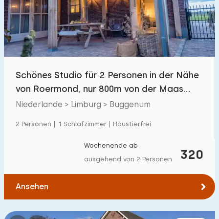
Schwimmbad
1
Eingezäunter Garten
5
Haustierfrei
9
Fahrradschuppen
1
Schönes Studio für 2 Personen in der Nähe
Ladestation Auto
2
von Roermond, nur 800m von der Maas
entfernt.
Niederlande > Limburg > Buggenum
Budget
2 Personen | 1 Schlafzimmer | Haustierfrei
Wochenende ab
320
ausgehend von 2 Personen
€ 0 — € 1000+
Ansehen
Mindestanzahl