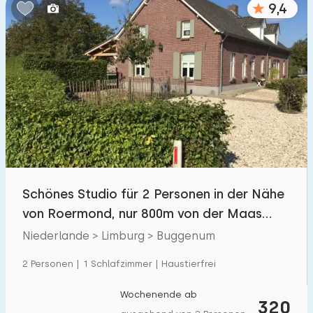
9,4
Schlafzimmern:
1
2
3
4
5
Badezimmer:
1
2
3
4
5
Entfernungen
Schönes Studio für 2 Personen in der Nähe
Von Buggenum
:
(max. km)
von Roermond, nur 800m von der Maas
1
5
10
20
30
entfernt.
Niederlande > Limburg > Buggenum
Zum Meer
:
2 Personen | 1 Schlafzimmer | Haustierfrei
(max. km)
1
2
5
10
20
Wochenende ab
320