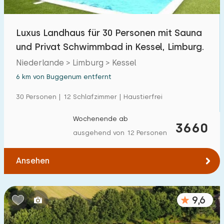
Freibad
1
Luxus Landhaus für 30 Personen mit Sauna
Kinderanimation
0
und Privat Schwimmbad in Kessel, Limburg.
Kindereinrichtungen im Park
6
Niederlande > Limburg > Kessel
6 km von Buggenum entfernt
Zugänglichkeit
30 Personen | 12 Schlafzimmer | Haustierfrei
Eingeschränkte Mobilität
2
Wochenende ab
3660
Rollstuhlgerecht
0
ausgehend von 12 Personen
Hilfsmittel
1
Ansehen
9,6