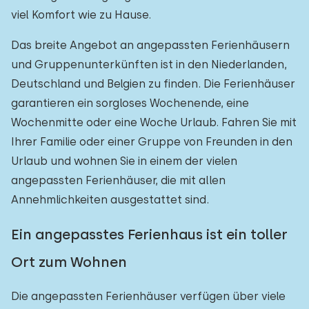
viel Komfort wie zu Hause.
Freibad
0
Das breite Angebot an angepassten Ferienhäusern
Kinderanimation
0
und Gruppenunterkünften ist in den Niederlanden,
Kindereinrichtungen im Park
0
Deutschland und Belgien zu finden. Die Ferienhäuser
garantieren ein sorgloses Wochenende, eine
Zugänglichkeit
Wochenmitte oder eine Woche Urlaub. Fahren Sie mit
Ihrer Familie oder einer Gruppe von Freunden in den
Eingeschränkte Mobilität
2
Urlaub und wohnen Sie in einem der vielen
Rollstuhlgerecht
angepassten Ferienhäuser, die mit allen
0
Annehmlichkeiten ausgestattet sind.
Hilfsmittel
0
Ein angepasstes Ferienhaus ist ein toller
Ort zum Wohnen
Die angepassten Ferienhäuser verfügen über viele