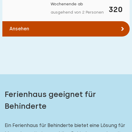
Wochenende ab
Zum Wald
:
320
(max. km)
ausgehend von 2 Personen
1
2
5
10
20
Ansehen
Zum Wasser
:
(max. km)
1
2
5
10
20
Zu öffentlichen Verkehrsmitteln
:
(max. km)
0,2
0,5
1
2
5
Ferienhaus geeignet für
Unterkunft
Behinderte
Nicht im Ferienpark
2
Ein Ferienhaus für Behinderte bietet eine Lösung für
Im Ferienpark
0