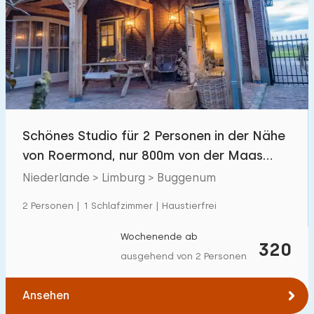
Schwimmbad
0
Eingezäunter Garten
2
Haustierfrei
2
Fahrradschuppen
0
Ladestation Auto
0
Schönes Studio für 2 Personen in der Nähe
von Roermond, nur 800m von der Maas
Budget
entfernt.
Niederlande > Limburg > Buggenum
2 Personen | 1 Schlafzimmer | Haustierfrei
€ 0 — € 1000+
Wochenende ab
320
ausgehend von 2 Personen
Mindestanzahl
Ansehen