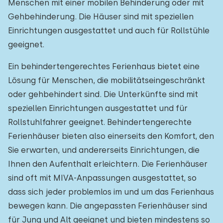
Menschen mit einer mobilen Behinderung oder mit
Einfamilienhaus
0
Gehbehinderung. Die Häuser sind mit speziellen
Ferienbauernhof
0
Einrichtungen ausgestattet und auch für Rollstühle
geeignet.
Villa
0
Ein behindertengerechtes Ferienhaus bietet eine
Ferienwohnung
2
Lösung für Menschen, die mobilitätseingeschränkt
Tiny house
0
oder gehbehindert sind. Die Unterkünfte sind mit
speziellen Einrichtungen ausgestattet und für
Hausboot
0
Rollstuhlfahrer geeignet. Behindertengerechte
Ferienhäuser bieten also einerseits den Komfort, den
Kinderfreundlich
Sie erwarten, und andererseits Einrichtungen, die
Kindermöbel
0
Ihnen den Aufenthalt erleichtern. Die Ferienhäuser
sind oft mit MIVA-Anpassungen ausgestattet, so
Eingezäunter Garten
2
dass sich jeder problemlos im und um das Ferienhaus
Spielgeräte im Garten
0
bewegen kann. Die angepassten Ferienhäuser sind
für Jung und Alt geeignet und bieten mindestens so
Hallenbad
0