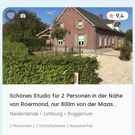
Schlafzimmern:
9,4
1
2
3
4
5
Badezimmer:
1
2
3
4
5
Entfernungen
Von Buggenum
:
(max. km)
Schönes Studio für 2 Personen in der Nähe
1
5
10
20
30
von Roermond, nur 800m von der Maas
entfernt.
Zum Meer
Niederlande > Limburg > Buggenum
:
(max. km)
1
2 Personen | 1 Schlafzimmer | Haustierfrei
2
5
10
20