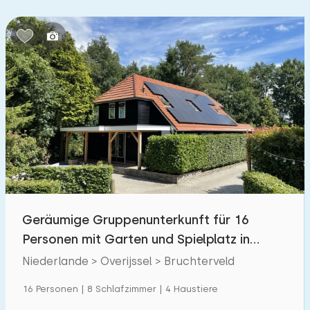
Schlafzimmern:
1
2
3
4
5
Badezimmer:
1
2
3
4
5
Entfernungen
Von Bruchterveld
:
(max. km)
Geräumige Gruppenunterkunft für 16
1
5
10
20
30
Personen mit Garten und Spielplatz in
Bruchterveld
Zum Meer
Niederlande > Overijssel > Bruchterveld
:
(max. km)
1
16 Personen | 8 Schlafzimmer | 4 Haustiere
2
5
10
20