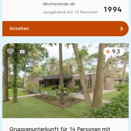
Wochenende ab
Zum Wald
:
1994
(max. km)
ausgehend von 12 Personen
1
2
5
10
20
Ansehen
Zum Wasser
:
(max. km)
1
2
5
10
20
9,3
Zu öffentlichen Verkehrsmitteln
:
(max. km)
0,2
0,5
1
2
5
Unterkunft
Nicht im Ferienpark
2
Im Ferienpark
7
Gruppenunterkunft für 14 Personen mit