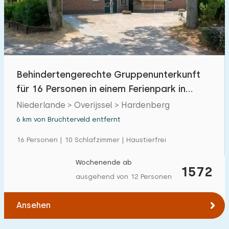
Freibad
5
Kinderanimation
7
Kindereinrichtungen im Park
7
Behindertengerechte Gruppenunterkunft
für 16 Personen in einem Ferienpark in
Zugänglichkeit
Hardenberg
Niederlande > Overijssel > Hardenberg
Eingeschränkte Mobilität
9
6 km von Bruchterveld entfernt
Rollstuhlgerecht
4
16 Personen | 10 Schlafzimmer | Haustierfrei
Hilfsmittel
5
Wochenende ab
1572
ausgehend von 12 Personen
Ansehen