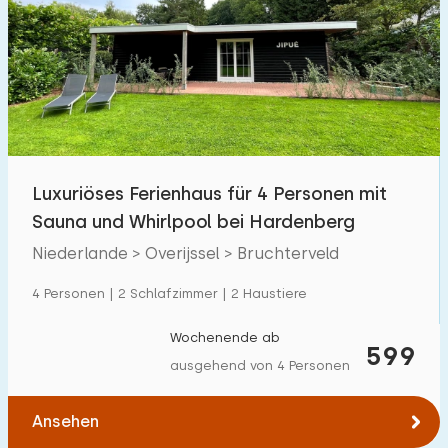
Schwimmbad
7
Eingezäunter Garten
2
Haustierfrei
5
Fahrradschuppen
1
Ladestation Auto
8
Luxuriöses Ferienhaus für 4 Personen mit
Sauna und Whirlpool bei Hardenberg
Budget
Niederlande > Overijssel > Bruchterveld
4 Personen | 2 Schlafzimmer | 2 Haustiere
€ 0 — € 1000+
Wochenende ab
599
ausgehend von 4 Personen
Mindestanzahl
Ansehen