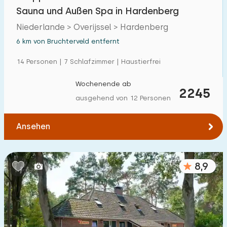
Einfamilienhaus
Sauna und Außen Spa in Hardenberg
7
Niederlande > Overijssel > Hardenberg
Ferienbauernhof
3
6 km von Bruchterveld entfernt
Villa
1
14 Personen | 7 Schlafzimmer | Haustierfrei
Ferienwohnung
0
Wochenende ab
2245
Tiny house
0
ausgehend von 12 Personen
Hausboot
0
Ansehen
Kinderfreundlich
Kindermöbel
8,9
7
Eingezäunter Garten
2
Spielgeräte im Garten
2
Hallenbad
7