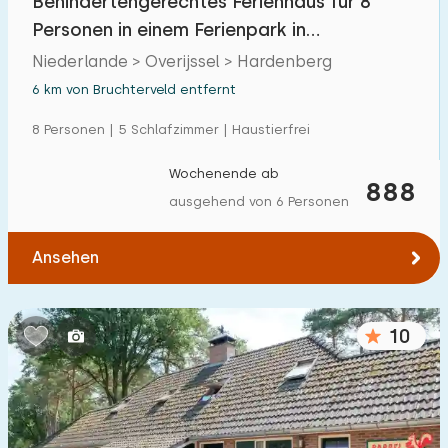
Behindertengerechtes Ferienhaus für 8
Personen in einem Ferienpark in
Hardenberg
Niederlande > Overijssel > Hardenberg
6 km von Bruchterveld entfernt
8 Personen | 5 Schlafzimmer | Haustierfrei
Wochenende ab
888
ausgehend von 6 Personen
Ansehen
10