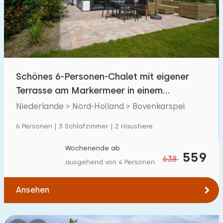
Schwimmbad
10
Eingezäunter Garten
9
Haustierfrei
1
Fahrradschuppen
3
Schönes 6-Personen-Chalet mit eigener
Ladestation Auto
34
Terrasse am Markermeer in einem
Ferienpark
Niederlande > Nord-Holland > Bovenkarspel
Budget
6 Personen | 3 Schlafzimmer | 2 Haustiere
Wochenende ab
559
638
ausgehend von 4 Personen
€ 0 — € 1000+
Ansehen
Mindestanzahl