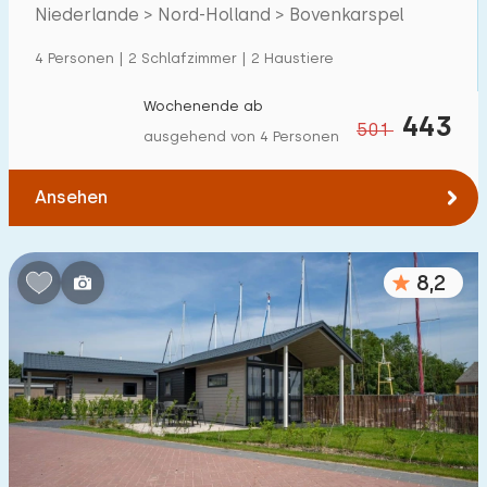
Niederlande > Nord-Holland > Bovenkarspel
Einfamilienhaus
38
4 Personen | 2 Schlafzimmer | 2 Haustiere
Ferienbauernhof
1
Villa
Wochenende ab
2
443
501
ausgehend von 4 Personen
Ferienwohnung
0
Tiny house
1
Ansehen
Hausboot
0
8,2
Kinderfreundlich
Kindermöbel
2
Eingezäunter Garten
9
Spielgeräte im Garten
0
Hallenbad
10