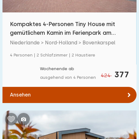
Freibad
0
Kinderanimation
Kompaktes 4-Personen Tiny House mit
24
gemütlichem Kamin im Ferienpark am
Kindereinrichtungen im Park
24
Markermeer
Niederlande > Nord-Holland > Bovenkarspel
Zugänglichkeit
4 Personen | 2 Schlafzimmer | 2 Haustiere
Eingeschränkte Mobilität
1
Wochenende ab
377
424
ausgehend von 4 Personen
Rollstuhlgerecht
0
Hilfsmittel
0
Ansehen