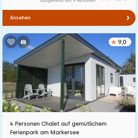
ausgehend von 4 Personen
Zum Wald
:
(max. km)
Ansehen
1
2
5
10
20
Zum Wasser
:
(max. km)
9,0
1
2
5
10
20
Zu öffentlichen Verkehrsmitteln
:
(max. km)
0,2
0,5
1
2
5
Unterkunft
Nicht im Ferienpark
0
4 Personen Chalet auf gemütlichem
Im Ferienpark
Ferienpark am Markersee
39