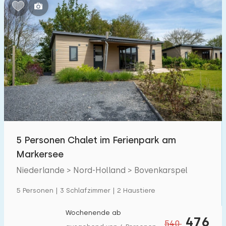
Schlafzimmern:
1
2
3
4
5
Badezimmer:
1
2
3
4
5
Entfernungen
5 Personen Chalet im Ferienpark am
Von Bovenkarspel
:
(max. km)
Markersee
1
5
10
20
30
Niederlande > Nord-Holland > Bovenkarspel
Zum Meer
:
5 Personen | 3 Schlafzimmer | 2 Haustiere
(max. km)
1
2
5
10
20
Wochenende ab
476
540