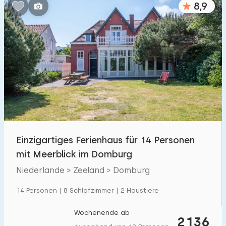
8,9
Schlafzimmern:
1
2
3
4
5
Badezimmer:
1
2
3
4
5
Entfernungen
Einzigartiges Ferienhaus für 14 Personen
Zum Meer
:
(max. km)
mit Meerblick im Domburg
1
2
5
10
20
Niederlande > Zeeland > Domburg
Zum Wald
:
14 Personen | 8 Schlafzimmer | 2 Haustiere
(max. km)
1
2
5
10
20
Wochenende ab
2136