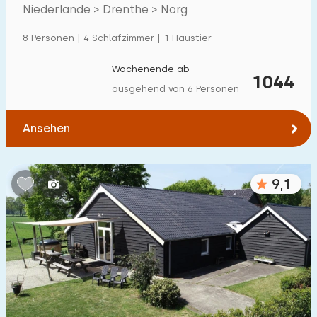
Villa
600
+
Drenthe
Niederlande > Drenthe > Norg
Ferienwohnung
500
+
8 Personen | 4 Schlafzimmer | 1 Haustier
Tiny house
159
Wochenende ab
1044
Hausboot
27
ausgehend von 6 Personen
Kinderfreundlich
Ansehen
Kindermöbel
900
+
9,1
Eingezäunter Garten
600
+
Spielgeräte im Garten
500
+
Hallenbad
900
+
Freibad
1000
+
Kinderanimation
1000
+