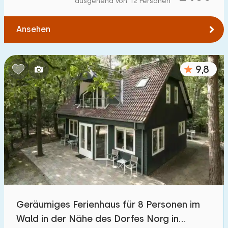
ausgehend von 12 Personen
Zum Wasser
:
(max. km)
Ansehen
1
2
5
10
20
Zu öffentlichen Verkehrsmitteln
:
(max. km)
9,8
0,2
0,5
1
2
5
Unterkunft
Nicht im Ferienpark
1100
+
Im Ferienpark
3200
+
Einfamilienhaus
3300
+
Geräumiges Ferienhaus für 8 Personen im
Ferienbauernhof
171
Wald in der Nähe des Dorfes Norg in