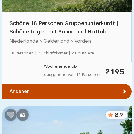
Kindereinrichtungen im Park
1300
+
Schöne 18 Personen Gruppenunterkunft |
Zugänglichkeit
Schöne Lage | mit Sauna und Hottub
Eingeschränkte Mobilität
259
Niederlande > Gelderland > Vorden
Rollstuhlgerecht
59
18 Personen | 7 Schlafzimmer | 2 Haustiere
Hilfsmittel
194
Wochenende ab
2195
ausgehend von 12 Personen
Ansehen
8,9