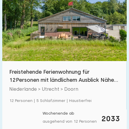
Freistehende Ferienwohnung für
12Personen mit ländlichem Ausblick Nähe
Utrechtse Heuvelrug
Niederlande > Utrecht > Doorn
12 Personen | 5 Schlafzimmer | Haustierfrei
Wochenende ab
2033
ausgehend von 12 Personen