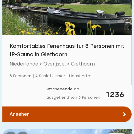
Schwimmbad
1700
+
Eingezäunter Garten
600
+
Haustierfrei
1800
+
Fahrradschuppen
800
+
Komfortables Ferienhaus für 8 Personen mit
Ladestation Auto
1800
+
IR-Sauna in Giethoorn.
Niederlande > Overijssel > Giethoorn
Budget
8 Personen | 4 Schlafzimmer | Haustierfrei
Wochenende ab
1236
ausgehend von 6 Personen
€ 0 — € 1000+
Ansehen
Mindestanzahl