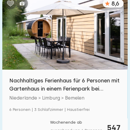
8,6
Schlafzimmern:
1
2
3
4
5
Badezimmer:
1
2
3
4
5
Entfernungen
Nachhaltiges Ferienhaus für 6 Personen mit
Von Bemelen
:
(max. km)
Gartenhaus in einem Ferienpark bei
1
5
10
20
30
Valkenburg
Niederlande > Limburg > Bemelen
Zum Meer
:
6 Personen | 3 Schlafzimmer | Haustierfrei
(max. km)
1
2
5
10
20
Wochenende ab
547