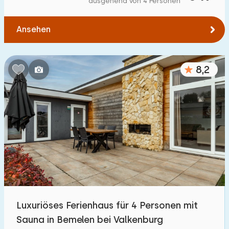
ausgehend von 4 Personen
Zum Wald
:
(max. km)
Ansehen
1
2
5
10
20
Zum Wasser
:
(max. km)
8,2
1
2
5
10
20
Zu öffentlichen Verkehrsmitteln
:
(max. km)
0,2
0,5
1
2
5
Unterkunft
Nicht im Ferienpark
0
Luxuriöses Ferienhaus für 4 Personen mit
Im Ferienpark
Sauna in Bemelen bei Valkenburg
27