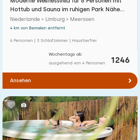
Moderne Wellnessvilla für 6 Personen mit
Hottub und Sauna im ruhigen Park Nähe
Maastricht
Niederlande > Limburg > Meerssen
4 km von Bemelen entfernt
6 Personen | 3 Schlafzimmer | Haustierfrei
Wochentags ab
1246
ausgehend von 4 Personen
Ansehen