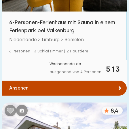
Freibad
6
Kinderanimation
6-Personen-Ferienhaus mit Sauna in einem
19
Ferienpark bei Valkenburg
Kindereinrichtungen im Park
4
Niederlande > Limburg > Bemelen
Zugänglichkeit
6 Personen | 3 Schlafzimmer | 2 Haustiere
Eingeschränkte Mobilität
2
Wochenende ab
513
ausgehend von 4 Personen
Rollstuhlgerecht
0
Hilfsmittel
0
Ansehen
8,4