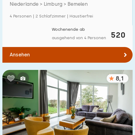
Niederlande > Limburg > Bemelen
Einfamilienhaus
18
4 Personen | 2 Schlafzimmer | Haustierfrei
Ferienbauernhof
0
Villa
Wochenende ab
11
520
ausgehend von 4 Personen
Ferienwohnung
4
Tiny house
1
Ansehen
Hausboot
0
8,1
Kinderfreundlich
Kindermöbel
2
Eingezäunter Garten
5
Spielgeräte im Garten
0
Hallenbad
19