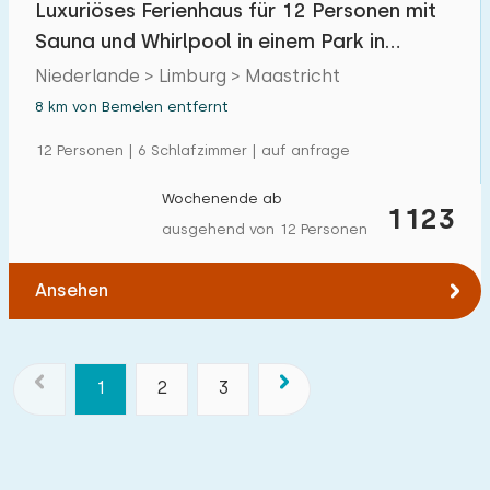
Luxuriöses Ferienhaus für 12 Personen mit
Sauna und Whirlpool in einem Park in
Maastricht
Niederlande > Limburg > Maastricht
8 km von Bemelen entfernt
12 Personen | 6 Schlafzimmer | auf anfrage
Wochenende ab
1123
ausgehend von 12 Personen
Ansehen
1
2
3