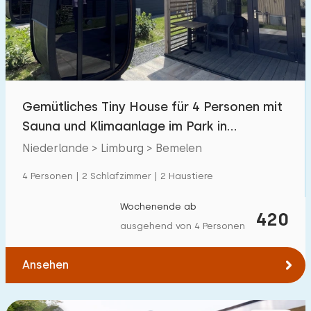
Schwimmbad
25
Eingezäunter Garten
5
Haustierfrei
10
Fahrradschuppen
2
Gemütliches Tiny House für 4 Personen mit
Ladestation Auto
25
Sauna und Klimaanlage im Park in
Südlimburg
Niederlande > Limburg > Bemelen
Budget
4 Personen | 2 Schlafzimmer | 2 Haustiere
Wochenende ab
420
ausgehend von 4 Personen
€ 0 — € 1000+
Ansehen
Mindestanzahl