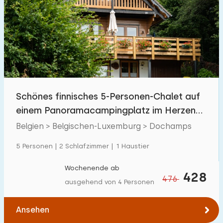
Schwimmbad
26
Eingezäunter Garten
0
Haustierfrei
4
Fahrradschuppen
2
Ladestation Auto
4
Schönes finnisches 5-Personen-Chalet auf
einem Panoramacampingplatz im Herzen
Budget
der Ardennen
Belgien > Belgischen-Luxemburg > Dochamps
5 Personen | 2 Schlafzimmer | 1 Haustier
€ 0 — € 1000+
Wochenende ab
428
476
ausgehend von 4 Personen
Mindestanzahl
Ansehen