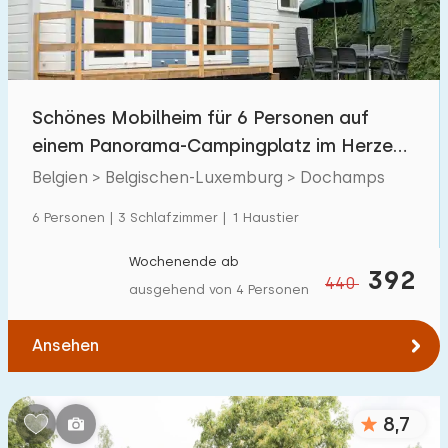
Kindereinrichtungen im Park
14
Zugänglichkeit
Schönes Mobilheim für 6 Personen auf
Eingeschränkte Mobilität
0
einem Panorama-Campingplatz im Herzen
Rollstuhlgerecht
0
der Ardennen
Belgien > Belgischen-Luxemburg > Dochamps
Hilfsmittel
0
6 Personen | 3 Schlafzimmer | 1 Haustier
Wochenende ab
392
440
ausgehend von 4 Personen
Ansehen
8,7