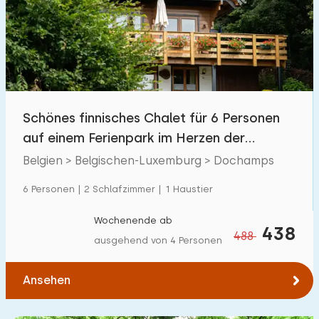
Schönes finnisches Chalet für 6 Personen
auf einem Ferienpark im Herzen der
Ardennen
Belgien > Belgischen-Luxemburg > Dochamps
6 Personen | 2 Schlafzimmer | 1 Haustier
Wochenende ab
438
488
ausgehend von 4 Personen
Ansehen