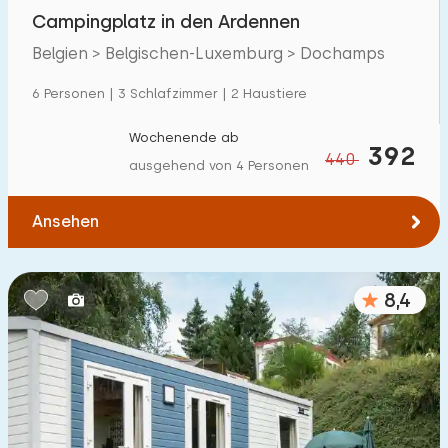
Villa
3
Campingplatz in den Ardennen
Ferienwohnung
7
Belgien > Belgischen-Luxemburg > Dochamps
Tiny house
0
6 Personen | 3 Schlafzimmer | 2 Haustiere
Hausboot
0
Wochenende ab
392
440
ausgehend von 4 Personen
Kinderfreundlich
Ansehen
Kindermöbel
1
Eingezäunter Garten
0
8,4
Spielgeräte im Garten
2
Hallenbad
12
Freibad
14
Kinderanimation
11