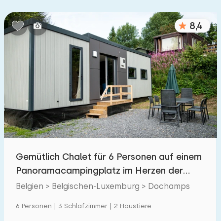
Schlafzimmern:
8,4
1
2
3
4
5
Badezimmer:
1
2
3
4
5
Entfernungen
Zum Meer
:
(max. km)
Gemütlich Chalet für 6 Personen auf einem
1
2
5
10
20
Panoramacampingplatz im Herzen der
Ardennen
Zum Wald
Belgien > Belgischen-Luxemburg > Dochamps
:
(max. km)
1
6 Personen | 3 Schlafzimmer | 2 Haustiere
2
5
10
20