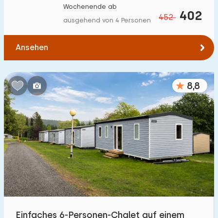
Wochenende ab
Zum Wasser
:
402
(max. km)
452
ausgehend von 4 Personen
1
2
5
10
20
Ansehen
Zu öffentlichen Verkehrsmitteln
:
(max. km)
0,2
0,5
1
2
5
8,8
Unterkunft
Nicht im Ferienpark
4
Im Ferienpark
22
Einfamilienhaus
18
Ferienbauernhof
0
Einfaches 6-Personen-Chalet auf einem