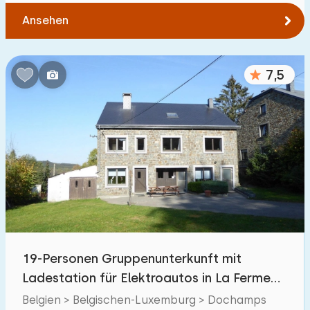
Ansehen
7,5
19-Personen Gruppenunterkunft mit
Ladestation für Elektroautos in La Ferme
Dochamps
Belgien > Belgischen-Luxemburg > Dochamps