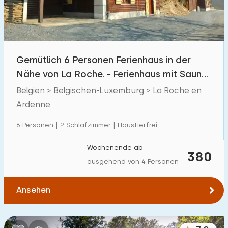
Kindereinrichtungen im Park
3
Zugänglichkeit
Gemütlich 6 Personen Ferienhaus in der
Eingeschränkte Mobilität
0
Nähe von La Roche. - Ferienhaus mit Sauna
Rollstuhlgerecht
0
und WiFi.
Belgien > Belgischen-Luxemburg > La Roche en
Hilfsmittel
Ardenne
2
6 Personen | 2 Schlafzimmer | Haustierfrei
Wochenende ab
380
ausgehend von 4 Personen
Ansehen