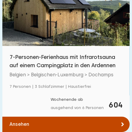
Schwimmbad
3
Eingezäunter Garten
11
Haustierfrei
15
Fahrradschuppen
10
Ladestation Auto
13
7-Personen-Ferienhaus mit Infrarotsauna
auf einem Campingplatz in den Ardennen
Budget
Belgien > Belgischen-Luxemburg > Dochamps
7 Personen | 3 Schlafzimmer | Haustierfrei
€ 0 — € 1000+
Wochenende ab
604
ausgehend von 6 Personen
Mindestanzahl
Ansehen