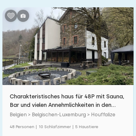
Schlafzimmern:
1
2
3
4
5
Badezimmer:
1
2
3
4
5
Entfernungen
Zum Meer
:
(max. km)
Charakteristisches haus für 48P mit Sauna,
1
2
5
10
20
Bar und vielen Annehmlichkeiten in den
Ardennen
Zum Wald
Belgien > Belgischen-Luxemburg > Houffalize
:
(max. km)
1
48 Personen | 10 Schlafzimmer | 5 Haustiere
2
5
10
20