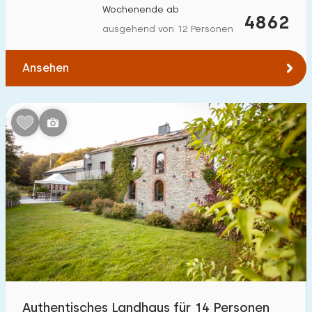
Wochenende ab
Zum Wasser
:
4862
(max. km)
ausgehend von 12 Personen
1
2
5
10
20
Ansehen
Zu öffentlichen Verkehrsmitteln
:
(max. km)
0,2
0,5
1
2
5
Unterkunft
Nicht im Ferienpark
28
Im Ferienpark
11
Einfamilienhaus
32
Ferienbauernhof
1
Authentisches Landhaus für 14 Personen