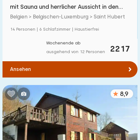
Villa
13
mit Sauna und herrlicher Aussicht in den
Ferienwohnung
1
Ardennen
Belgien > Belgischen-Luxemburg > Saint Hubert
Tiny house
0
14 Personen | 6 Schlafzimmer | Haustierfrei
Hausboot
0
Wochenende ab
2217
ausgehend von 12 Personen
Kinderfreundlich
Ansehen
Kindermöbel
12
Eingezäunter Garten
11
8,9
Spielgeräte im Garten
22
Hallenbad
1
Freibad
2
Kinderanimation
1