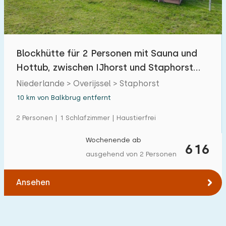
Freibad
0
Kinderanimation
0
Blockhütte für 2 Personen mit Sauna und
Kindereinrichtungen im Park
0
Hottub, zwischen IJhorst und Staphorst
gelegen
Niederlande > Overijssel > Staphorst
Zugänglichkeit
10 km von Balkbrug entfernt
Eingeschränkte Mobilität
0
2 Personen | 1 Schlafzimmer | Haustierfrei
Rollstuhlgerecht
0
Wochenende ab
616
Hilfsmittel
0
ausgehend von 2 Personen
Ansehen