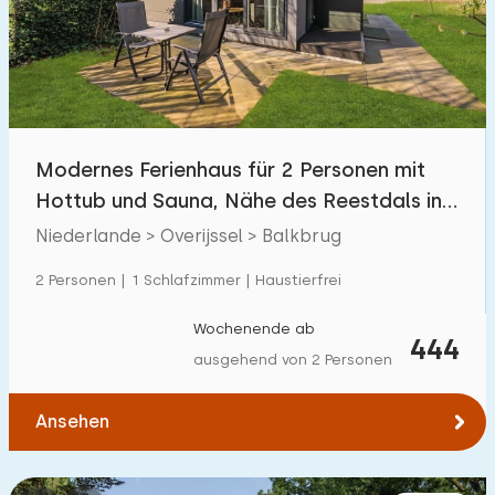
Schwimmbad
0
Eingezäunter Garten
1
Haustierfrei
2
Fahrradschuppen
1
Modernes Ferienhaus für 2 Personen mit
Ladestation Auto
2
Hottub und Sauna, Nähe des Reestdals in
Balkbrug
Niederlande > Overijssel > Balkbrug
Budget
2 Personen | 1 Schlafzimmer | Haustierfrei
Wochenende ab
444
ausgehend von 2 Personen
€ 0 — € 1000+
Ansehen
Mindestanzahl