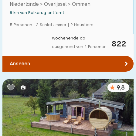
Ommen
Niederlande > Overijssel > Ommen
Einfamilienhaus
2
8 km von Balkbrug entfernt
Ferienbauernhof
1
5 Personen | 2 Schlafzimmer | 2 Haustiere
Villa
1
Wochenende ab
822
Ferienwohnung
0
ausgehend von 4 Personen
Tiny house
1
Ansehen
Hausboot
0
Kinderfreundlich
9,8
Kindermöbel
2
Eingezäunter Garten
1
Spielgeräte im Garten
2
Hallenbad
0