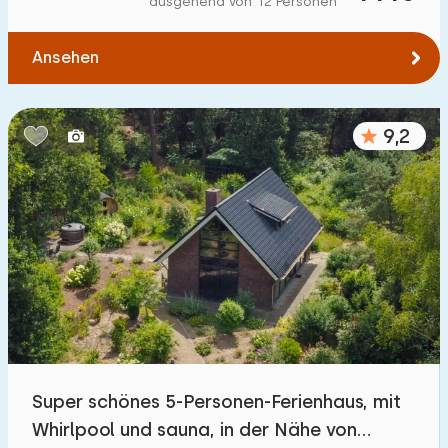
ausgehend von 12 Personen
Zum Wald
:
(max. km)
Ansehen
1
2
5
10
20
Zum Wasser
:
(max. km)
9,2
1
2
5
10
20
Zu öffentlichen Verkehrsmitteln
:
(max. km)
0,2
0,5
1
2
5
Unterkunft
Nicht im Ferienpark
3
Super schönes 5-Personen-Ferienhaus, mit
Im Ferienpark
Whirlpool und sauna, in der Nähe von
1