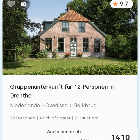
9,7
Schlafzimmern:
1
2
3
4
5
Badezimmer:
1
2
3
4
5
Entfernungen
Gruppenunterkunft für 12 Personen in
Von Balkbrug
:
(max. km)
Drenthe
1
5
10
20
30
Niederlande > Overijssel > Balkbrug
Zum Meer
:
12 Personen | 4 Schlafzimmer | 2 Haustiere
(max. km)
1
2
5
10
20
Wochenende ab
1410