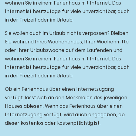
wohnen Sie in einem Ferienhaus mit Internet. Das
Einfamilienhaus
1
Internet ist heutzutage für viele unverzichtbar, auch
Ferienbauernhof
0
in der Freizeit oder im Urlaub.
Villa
0
Sie wollen auch im Urlaub nichts verpassen? Bleiben
Sie während Ihres Wochenendes, Ihrer Wochenmitte
Ferienwohnung
0
oder Ihrer Urlaubswoche auf dem Laufenden und
Tiny house
0
wohnen Sie in einem Ferienhaus mit Internet. Das
Hausboot
0
Internet ist heutzutage für viele unverzichtbar, auch
in der Freizeit oder im Urlaub.
Kinderfreundlich
Ob ein Ferienhaus über einen Internetzugang
verfügt, lässt sich an den Merkmalen des jeweiligen
Kindermöbel
0
Hauses ablesen. Wenn das Ferienhaus über einen
Eingezäunter Garten
0
Internetzugang verfügt, wird auch angegeben, ob
Spielgeräte im Garten
dieser kostenlos oder kostenpflichtig ist.
1
Hallenbad
0