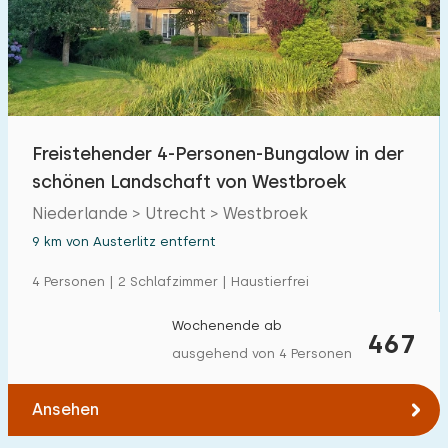
Schwimmbad
0
Eingezäunter Garten
0
Haustierfrei
2
Fahrradschuppen
0
Freistehender 4-Personen-Bungalow in der
Ladestation Auto
0
schönen Landschaft von Westbroek
Niederlande > Utrecht > Westbroek
Budget
9 km von Austerlitz entfernt
4 Personen | 2 Schlafzimmer | Haustierfrei
Wochenende ab
€ 0 — € 1000+
467
ausgehend von 4 Personen
Ansehen
Mindestanzahl