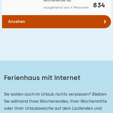
Wochenende ab
834
Zum Wald
:
(max. km)
ausgehend von 4 Personen
1
2
5
10
20
Ansehen
Zum Wasser
:
(max. km)
1
2
5
10
20
Zu öffentlichen Verkehrsmitteln
:
(max. km)
0,2
0,5
1
2
5
Ferienhaus mit Internet
Unterkunft
Sie wollen auch im Urlaub nichts verpassen? Bleiben
Nicht im Ferienpark
2
Sie während Ihres Wochenendes, Ihrer Wochenmitte
Im Ferienpark
0
oder Ihrer Urlaubswoche auf dem Laufenden und