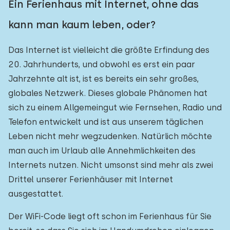
Ein Ferienhaus mit Internet, ohne das
Freibad
0
kann man kaum leben, oder?
Kinderanimation
0
Das Internet ist vielleicht die größte Erfindung des
Kindereinrichtungen im Park
0
20. Jahrhunderts, und obwohl es erst ein paar
Jahrzehnte alt ist, ist es bereits ein sehr großes,
Zugänglichkeit
globales Netzwerk. Dieses globale Phänomen hat
sich zu einem Allgemeingut wie Fernsehen, Radio und
Eingeschränkte Mobilität
0
Telefon entwickelt und ist aus unserem täglichen
Rollstuhlgerecht
0
Leben nicht mehr wegzudenken. Natürlich möchte
man auch im Urlaub alle Annehmlichkeiten des
Hilfsmittel
0
Internets nutzen. Nicht umsonst sind mehr als zwei
Drittel unserer Ferienhäuser mit Internet
ausgestattet.
Der WiFi-Code liegt oft schon im Ferienhaus für Sie