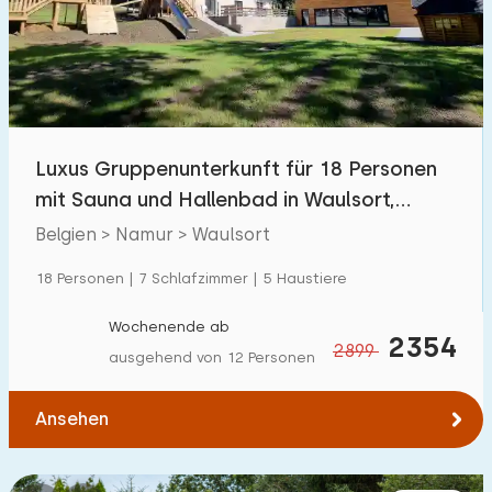
Schwimmbad
33
Eingezäunter Garten
1
Haustierfrei
5
Fahrradschuppen
4
Luxus Gruppenunterkunft für 18 Personen
Ladestation Auto
4
mit Sauna und Hallenbad in Waulsort,
Belgien
Belgien > Namur > Waulsort
Budget
18 Personen | 7 Schlafzimmer | 5 Haustiere
Wochenende ab
2354
2899
ausgehend von 12 Personen
€ 0 — € 1000+
Ansehen
Mindestanzahl