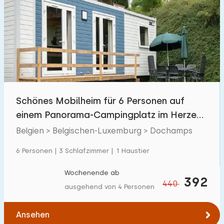
Schönes Mobilheim für 6 Personen auf
einem Panorama-Campingplatz im Herzen
der Ardennen
Belgien > Belgischen-Luxemburg > Dochamps
6 Personen | 3 Schlafzimmer | 1 Haustier
Wochenende ab
392
440
ausgehend von 4 Personen
Ansehen