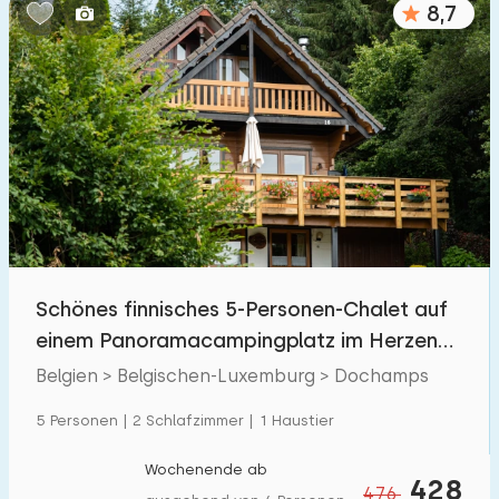
8,7
Schlafzimmern:
1
2
3
4
5
Badezimmer:
1
2
3
4
5
Entfernungen
Schönes finnisches 5-Personen-Chalet auf
Zum Meer
:
(max. km)
einem Panoramacampingplatz im Herzen
1
2
5
10
20
der Ardennen
Belgien > Belgischen-Luxemburg > Dochamps
Zum Wald
:
5 Personen | 2 Schlafzimmer | 1 Haustier
(max. km)
1
2
5
10
20
Wochenende ab
428
476