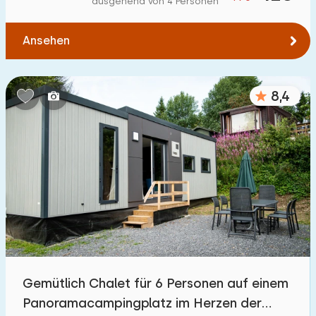
ausgehend von 4 Personen
Zum Wasser
:
(max. km)
Ansehen
1
2
5
10
20
Zu öffentlichen Verkehrsmitteln
:
(max. km)
8,4
0,2
0,5
1
2
5
Unterkunft
Nicht im Ferienpark
11
Im Ferienpark
22
Einfamilienhaus
25
Gemütlich Chalet für 6 Personen auf einem
Ferienbauernhof
0
Panoramacampingplatz im Herzen der