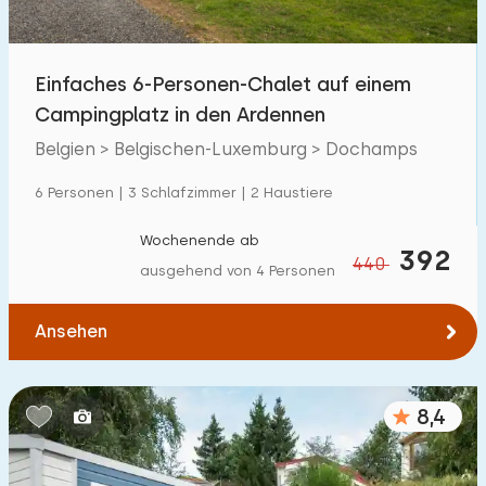
Kindereinrichtungen im Park
14
Einfaches 6-Personen-Chalet auf einem
Zugänglichkeit
Campingplatz in den Ardennen
Eingeschränkte Mobilität
1
Belgien > Belgischen-Luxemburg > Dochamps
Rollstuhlgerecht
0
6 Personen | 3 Schlafzimmer | 2 Haustiere
Hilfsmittel
1
Wochenende ab
392
440
ausgehend von 4 Personen
Ansehen
8,4