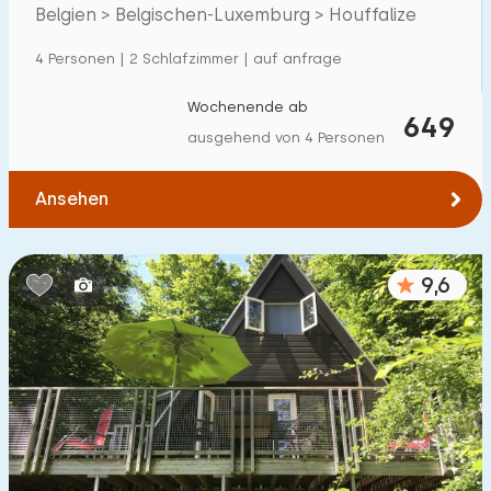
Villa
30
Houffalize
Belgien > Belgischen-Luxemburg > Houffalize
Ferienwohnung
14
4 Personen | 2 Schlafzimmer | auf anfrage
Tiny house
9
Wochenende ab
649
Hausboot
0
ausgehend von 4 Personen
Kinderfreundlich
Ansehen
Kindermöbel
28
9,6
Eingezäunter Garten
18
Spielgeräte im Garten
58
Hallenbad
16
Freibad
12
Kinderanimation
6