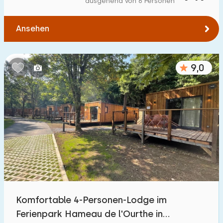
ausgehend von 6 Personen
Zum Wasser
:
(max. km)
Ansehen
1
2
5
10
20
Zu öffentlichen Verkehrsmitteln
:
(max. km)
9,0
0,2
0,5
1
2
5
Unterkunft
Nicht im Ferienpark
91
Im Ferienpark
55
Einfamilienhaus
120
Komfortable 4-Personen-Lodge im
Ferienbauernhof
3
Ferienpark Hameau de l'Ourthe in