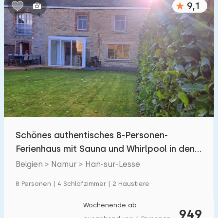
9,1
Schlafzimmern:
1
2
3
4
5
Badezimmer:
1
2
3
4
5
Entfernungen
Schönes authentisches 8-Personen-
Zum Meer
:
(max. km)
Ferienhaus mit Sauna und Whirlpool in den
1
2
5
10
20
belgischen Arde
Belgien > Namur > Han-sur-Lesse
Zum Wald
:
8 Personen | 4 Schlafzimmer | 2 Haustiere
(max. km)
1
2
5
10
20
Wochenende ab
949