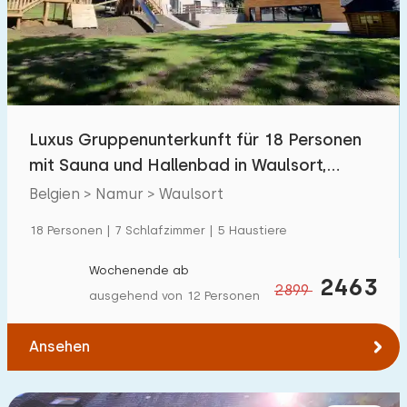
Schwimmbad
28
Eingezäunter Garten
18
Haustierfrei
56
Fahrradschuppen
22
Luxus Gruppenunterkunft für 18 Personen
Ladestation Auto
24
mit Sauna und Hallenbad in Waulsort,
Belgien
Belgien > Namur > Waulsort
Budget
18 Personen | 7 Schlafzimmer | 5 Haustiere
Wochenende ab
2463
2899
ausgehend von 12 Personen
€ 0 — € 1000+
Ansehen
Mindestanzahl