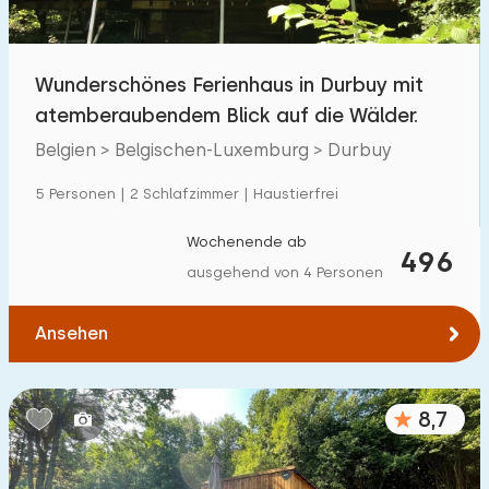
Kindereinrichtungen im Park
16
Wunderschönes Ferienhaus in Durbuy mit
Zugänglichkeit
atemberaubendem Blick auf die Wälder.
Eingeschränkte Mobilität
1
Belgien > Belgischen-Luxemburg > Durbuy
Rollstuhlgerecht
0
5 Personen | 2 Schlafzimmer | Haustierfrei
Hilfsmittel
4
Wochenende ab
496
ausgehend von 4 Personen
Ansehen
8,7