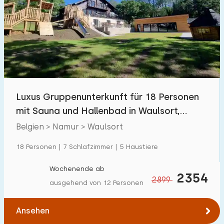
Schwimmbad
1
Eingezäunter Garten
0
Haustierfrei
0
Fahrradschuppen
1
Ladestation Auto
0
Luxus Gruppenunterkunft für 18 Personen
mit Sauna und Hallenbad in Waulsort,
Budget
Belgien
Belgien > Namur > Waulsort
18 Personen | 7 Schlafzimmer | 5 Haustiere
€ 0 — € 1000+
Wochenende ab
2354
2899
ausgehend von 12 Personen
Mindestanzahl
Ansehen