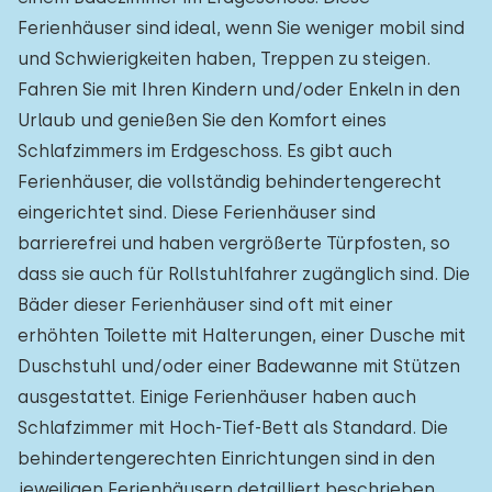
Kindereinrichtungen im Park
0
Ferienhäuser sind ideal, wenn Sie weniger mobil sind
und Schwierigkeiten haben, Treppen zu steigen.
Zugänglichkeit
Fahren Sie mit Ihren Kindern und/oder Enkeln in den
Urlaub und genießen Sie den Komfort eines
Eingeschränkte Mobilität
1
Schlafzimmers im Erdgeschoss. Es gibt auch
Rollstuhlgerecht
Ferienhäuser, die vollständig behindertengerecht
0
eingerichtet sind. Diese Ferienhäuser sind
Hilfsmittel
1
barrierefrei und haben vergrößerte Türpfosten, so
dass sie auch für Rollstuhlfahrer zugänglich sind. Die
Bäder dieser Ferienhäuser sind oft mit einer
erhöhten Toilette mit Halterungen, einer Dusche mit
Duschstuhl und/oder einer Badewanne mit Stützen
ausgestattet. Einige Ferienhäuser haben auch
Schlafzimmer mit Hoch-Tief-Bett als Standard. Die
behindertengerechten Einrichtungen sind in den
jeweiligen Ferienhäusern detailliert beschrieben.