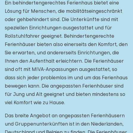
Ein behindertengerechtes Ferienhaus bietet eine
Zum Wasser
:
(max. km)
Lösung für Menschen, die mobilitätseingeschränkt
oder gehbehindert sind. Die Unterkünfte sind mit
1
2
5
10
20
speziellen Einrichtungen ausgestattet und für
Zu öffentlichen Verkehrsmitteln
Rollstuhlfahrer geeignet. Behindertengerechte
:
(max. km)
Ferienhäuser bieten also einerseits den Komfort, den
0,2
0,5
1
2
5
Sie erwarten, und andererseits Einrichtungen, die
Ihnen den Aufenthalt erleichtern. Die Ferienhäuser
sind oft mit MIVA-Anpassungen ausgestattet, so
Unterkunft
dass sich jeder problemlos im und um das Ferienhaus
bewegen kann. Die angepassten Ferienhäuser sind
Nicht im Ferienpark
1
für Jung und Alt geeignet und bieten mindestens so
Im Ferienpark
0
viel Komfort wie zu Hause.
Einfamilienhaus
1
Das breite Angebot an angepassten Ferienhäusern
Ferienbauernhof
0
und Gruppenunterkünften ist in den Niederlanden,
Deutschland und Belgien zu finden. Die Ferienhäuser