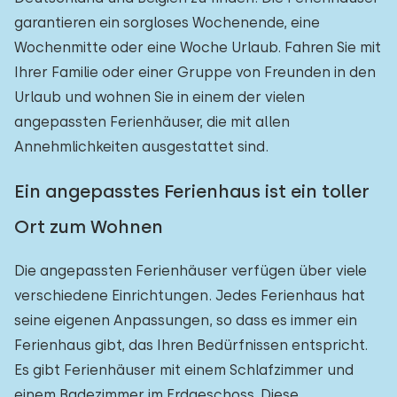
Villa
1
garantieren ein sorgloses Wochenende, eine
Ferienwohnung
0
Wochenmitte oder eine Woche Urlaub. Fahren Sie mit
Ihrer Familie oder einer Gruppe von Freunden in den
Tiny house
0
Urlaub und wohnen Sie in einem der vielen
Hausboot
0
angepassten Ferienhäuser, die mit allen
Annehmlichkeiten ausgestattet sind.
Kinderfreundlich
Ein angepasstes Ferienhaus ist ein toller
Kindermöbel
1
Ort zum Wohnen
Eingezäunter Garten
0
Die angepassten Ferienhäuser verfügen über viele
Spielgeräte im Garten
1
verschiedene Einrichtungen. Jedes Ferienhaus hat
Hallenbad
1
seine eigenen Anpassungen, so dass es immer ein
Freibad
Ferienhaus gibt, das Ihren Bedürfnissen entspricht.
0
Es gibt Ferienhäuser mit einem Schlafzimmer und
Kinderanimation
0
einem Badezimmer im Erdgeschoss. Diese