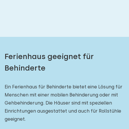
Schlafzimmern:
1
2
3
4
5
Badezimmer:
1
2
3
4
5
Ferienhaus geeignet für
Behinderte
Entfernungen
Zum Meer
:
(max. km)
Ein Ferienhaus für Behinderte bietet eine Lösung für
1
2
5
10
20
Menschen mit einer mobilen Behinderung oder mit
Gehbehinderung. Die Häuser sind mit speziellen
Zum Wald
:
(max. km)
Einrichtungen ausgestattet und auch für Rollstühle
geeignet.
1
2
5
10
20