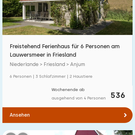
Schwimmbad
0
Eingezäunter Garten
2
Haustierfrei
13
Fahrradschuppen
4
Freistehend Ferienhaus für 6 Personen am
Ladestation Auto
1
Lauwersmeer in Friesland
Niederlande > Friesland > Anjum
Budget
6 Personen | 3 Schlafzimmer | 2 Haustiere
Wochenende ab
536
ausgehend von 4 Personen
€ 0 — € 1000+
Ansehen
Mindestanzahl