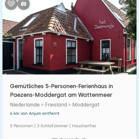
Schlafzimmern:
1
2
3
4
5
Badezimmer:
1
2
3
4
5
Entfernungen
Gemütliches 5-Personen-Ferienhaus in
Von Anjum
:
(max. km)
Paezens-Moddergat am Wattenmeer
1
5
10
20
30
Niederlande > Friesland > Moddergat
4 km von Anjum entfernt
Zum Meer
:
(max. km)
5 Personen | 3 Schlafzimmer | Haustierfrei
1
2
5
10
20