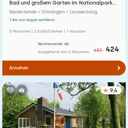
Bad und großem Garten im Nationalpark
Einfamilienhaus
16
Lauwersmeer
Niederlande > Groningen > Lauwersoog
Ferienbauernhof
0
7 km von Anjum entfernt
Villa
1
5 Personen | 2 Schlafzimmer | 1 Haustier
Ferienwohnung
0
Wochenende ab
424
482
Tiny house
11
ausgehend von 4 Personen
Hausboot
0
Ansehen
Kinderfreundlich
9,4
Kindermöbel
3
Eingezäunter Garten
2
Spielgeräte im Garten
3
Hallenbad
0