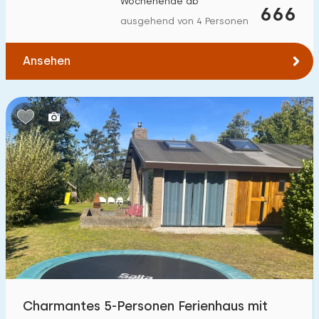
Wochenende ab
666
Zum Wald
:
(max. km)
ausgehend von 4 Personen
1
2
5
10
20
Ansehen
Zum Wasser
:
(max. km)
1
2
5
10
20
Zu öffentlichen Verkehrsmitteln
:
(max. km)
0,2
0,5
1
2
5
Unterkunft
Nicht im Ferienpark
4
Im Ferienpark
Charmantes 5-Personen Ferienhaus mit
13