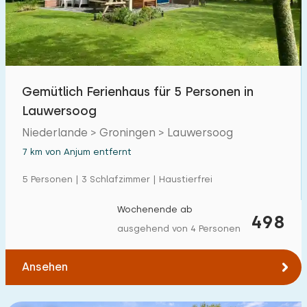
Freibad
0
Kinderanimation
0
Kindereinrichtungen im Park
0
Gemütlich Ferienhaus für 5 Personen in
Lauwersoog
Zugänglichkeit
Niederlande > Groningen > Lauwersoog
Eingeschränkte Mobilität
3
7 km von Anjum entfernt
Rollstuhlgerecht
1
5 Personen | 3 Schlafzimmer | Haustierfrei
Hilfsmittel
0
Wochenende ab
498
ausgehend von 4 Personen
Ansehen