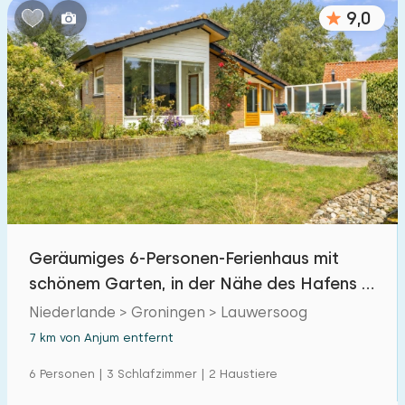
9,0
Geräumiges 6-Personen-Ferienhaus mit
schönem Garten, in der Nähe des Hafens in
Lauwersoog
Niederlande > Groningen > Lauwersoog
7 km von Anjum entfernt
6 Personen | 3 Schlafzimmer | 2 Haustiere