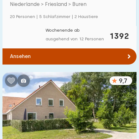
Niederlande > Friesland > Buren
Einfamilienhaus
2
20 Personen | 5 Schlafzimmer | 2 Haustiere
Ferienbauernhof
1
Villa
Wochenende ab
0
1392
ausgehend von 12 Personen
Ferienwohnung
5
Tiny house
0
Ansehen
Hausboot
0
9,7
Kinderfreundlich
Kindermöbel
7
Eingezäunter Garten
5
Spielgeräte im Garten
3
Hallenbad
0