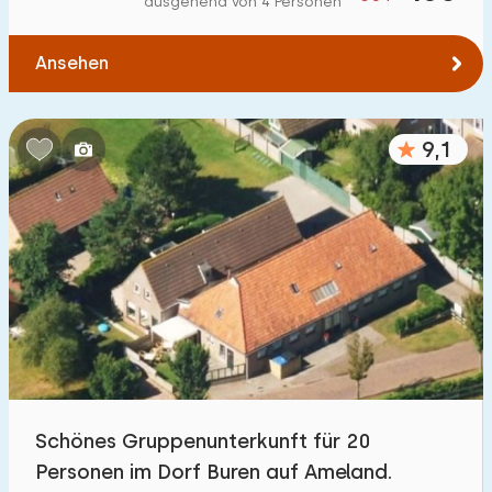
ausgehend von 4 Personen
Zum Wald
:
(max. km)
Ansehen
1
2
5
10
20
Zum Wasser
:
(max. km)
9,1
1
2
5
10
20
Zu öffentlichen Verkehrsmitteln
:
(max. km)
0,2
0,5
1
2
5
Unterkunft
Nicht im Ferienpark
3
Schönes Gruppenunterkunft für 20
Im Ferienpark
Personen im Dorf Buren auf Ameland.
5