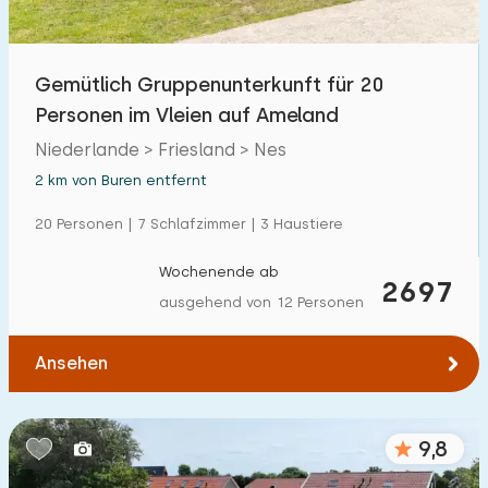
Freibad
0
Kinderanimation
Gemütlich Gruppenunterkunft für 20
0
Personen im Vleien auf Ameland
Kindereinrichtungen im Park
5
Niederlande > Friesland > Nes
2 km von Buren entfernt
Zugänglichkeit
20 Personen | 7 Schlafzimmer | 3 Haustiere
Eingeschränkte Mobilität
1
Wochenende ab
Rollstuhlgerecht
2697
0
ausgehend von 12 Personen
Hilfsmittel
1
Ansehen
9,8