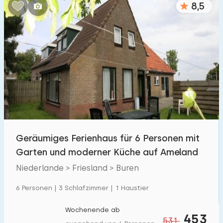
8,5
Schlafzimmern:
1
2
3
4
5
Badezimmer:
1
2
3
4
5
Entfernungen
Geräumiges Ferienhaus für 6 Personen mit
Von Buren
:
(max. km)
Garten und moderner Küche auf Ameland
1
5
10
20
30
Niederlande > Friesland > Buren
Zum Meer
:
6 Personen | 3 Schlafzimmer | 1 Haustier
(max. km)
1
2
5
10
20
Wochenende ab
453
531