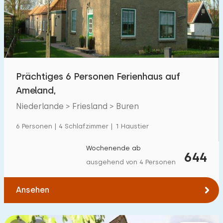
Schwimmbad
0
Eingezäunter Garten
5
Haustierfrei
0
Fahrradschuppen
0
Prächtiges 6 Personen Ferienhaus auf
Ladestation Auto
0
Ameland,
Niederlande > Friesland > Buren
Budget
6 Personen | 4 Schlafzimmer | 1 Haustier
Wochenende ab
644
ausgehend von 4 Personen
€ 0 — € 1000+
Ansehen
Mindestanzahl