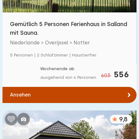
Kindereinrichtungen im Park
154
Gemütlich 5 Personen Ferienhaus in Salland
Zugänglichkeit
mit Sauna.
Eingeschränkte Mobilität
40
Niederlande > Overijssel > Notter
Rollstuhlgerecht
7
5 Personen | 2 Schlafzimmer | Haustierfrei
Hilfsmittel
25
Wochenende ab
556
603
ausgehend von 4 Personen
Ansehen
9,8