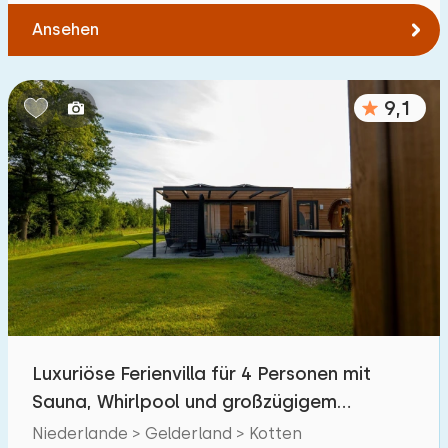
Ansehen
9,1
Luxuriöse Ferienvilla für 4 Personen mit
Sauna, Whirlpool und großzügigem
Außenbereich
Niederlande > Gelderland > Kotten