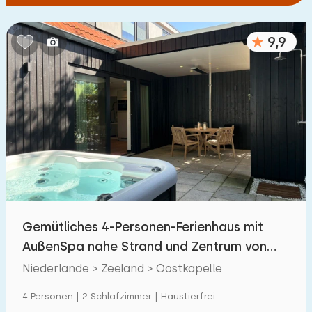
9,9
Gemütliches 4-Personen-Ferienhaus mit
AußenSpa nahe Strand und Zentrum von
Oostkapelle
Niederlande > Zeeland > Oostkapelle
4 Personen | 2 Schlafzimmer | Haustierfrei