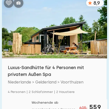
8,9
Schlafzimmern:
1
2
3
4
5
Badezimmer:
1
2
3
4
5
Entfernungen
Luxus-Sandhütte für 4 Personen mit
Zum Meer
:
(max. km)
privatem Außen Spa
1
2
5
10
20
Niederlande > Gelderland > Voorthuizen
Zum Wald
:
4 Personen | 2 Schlafzimmer | 2 Haustiere
(max. km)
1
2
5
10
20
Wochenende ab
559
605