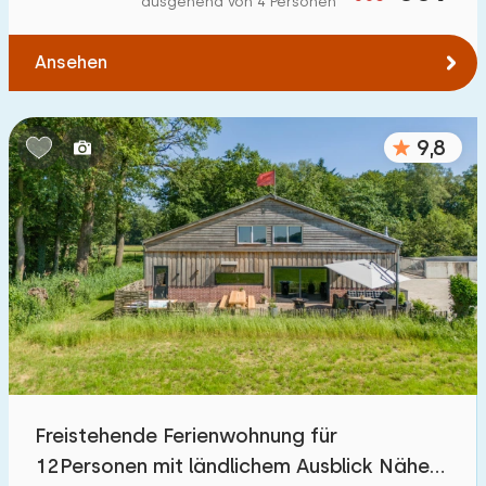
ausgehend von 4 Personen
Zum Wasser
:
(max. km)
Ansehen
1
2
5
10
20
Zu öffentlichen Verkehrsmitteln
:
(max. km)
9,8
0,2
0,5
1
2
5
Unterkunft
Nicht im Ferienpark
109
Im Ferienpark
392
Einfamilienhaus
447
Freistehende Ferienwohnung für
Ferienbauernhof
32
12Personen mit ländlichem Ausblick Nähe