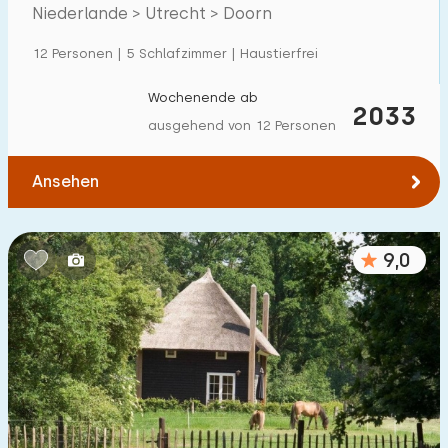
Villa
135
Utrechtse Heuvelrug
Niederlande > Utrecht > Doorn
Ferienwohnung
8
12 Personen | 5 Schlafzimmer | Haustierfrei
Tiny house
29
Wochenende ab
2033
Hausboot
0
ausgehend von 12 Personen
Kinderfreundlich
Ansehen
Kindermöbel
94
9,0
Eingezäunter Garten
93
Spielgeräte im Garten
91
Hallenbad
93
Freibad
182
Kinderanimation
129