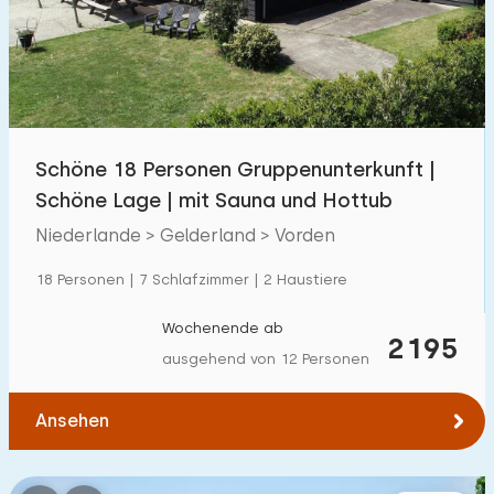
Schwimmbad
236
Eingezäunter Garten
93
Haustierfrei
211
Fahrradschuppen
71
Schöne 18 Personen Gruppenunterkunft |
Ladestation Auto
298
Schöne Lage | mit Sauna und Hottub
Niederlande > Gelderland > Vorden
Budget
18 Personen | 7 Schlafzimmer | 2 Haustiere
Wochenende ab
2195
ausgehend von 12 Personen
€ 0 — € 1000+
Ansehen
Mindestanzahl