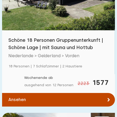
Schwimmbad
10
Eingezäunter Garten
14
Haustierfrei
15
Fahrradschuppen
3
Schöne 18 Personen Gruppenunterkunft |
Ladestation Auto
26
Schöne Lage | mit Sauna und Hottub
Niederlande > Gelderland > Vorden
Budget
18 Personen | 7 Schlafzimmer | 2 Haustiere
Wochenende ab
1577
2223
ausgehend von 12 Personen
€ 0 — € 1000+
Ansehen
Mindestanzahl