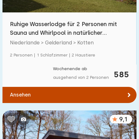
Kindereinrichtungen im Park
5
Ruhige Wasserlodge für 2 Personen mit
Zugänglichkeit
Sauna und Whirlpool in natürlicher
Eingeschränkte Mobilität
7
Umgebung
Niederlande > Gelderland > Kotten
Rollstuhlgerecht
0
2 Personen | 1 Schlafzimmer | 2 Haustiere
Hilfsmittel
4
Wochenende ab
585
ausgehend von 2 Personen
Ansehen
9,1