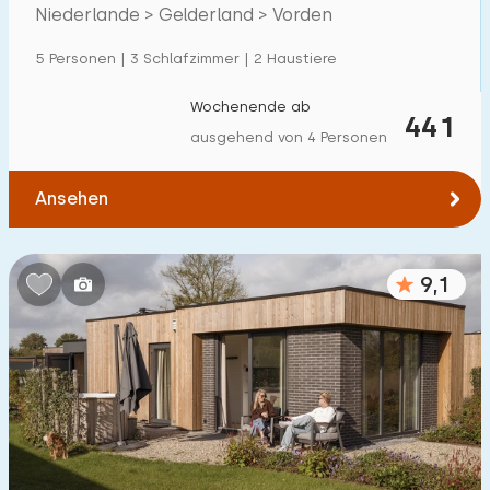
Villa
24
Niederlande > Gelderland > Vorden
Ferienwohnung
0
5 Personen | 3 Schlafzimmer | 2 Haustiere
Tiny house
0
Wochenende ab
441
Hausboot
0
ausgehend von 4 Personen
Kinderfreundlich
Ansehen
Kindermöbel
13
9,1
Eingezäunter Garten
14
Spielgeräte im Garten
11
Hallenbad
5
Freibad
10
Kinderanimation
5