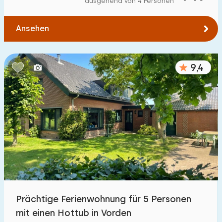
ausgehend von 4 Personen
Zum Wasser
:
(max. km)
Ansehen
1
2
5
10
20
Zu öffentlichen Verkehrsmitteln
:
(max. km)
9,4
0,2
0,5
1
2
5
Unterkunft
Nicht im Ferienpark
12
Im Ferienpark
30
Einfamilienhaus
40
Prächtige Ferienwohnung für 5 Personen
Ferienbauernhof
6
mit einen Hottub in Vorden