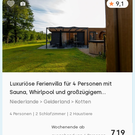
9,1
Schlafzimmern:
1
2
3
4
5
Badezimmer:
1
2
3
4
5
Entfernungen
Luxuriöse Ferienvilla für 4 Personen mit
Zum Meer
:
(max. km)
Sauna, Whirlpool und großzügigem
1
2
5
10
20
Außenbereich
Niederlande > Gelderland > Kotten
Zum Wald
:
4 Personen | 2 Schlafzimmer | 2 Haustiere
(max. km)
1
2
5
10
20
Wochenende ab
719