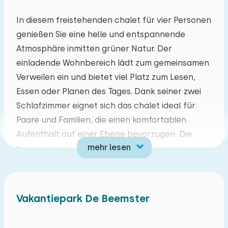
Mo
Di
Mi
Do
Fr
Sa
So
In diesem freistehenden chalet für vier Personen
genießen Sie eine helle und entspannende
27
28
29
30
31
01
02
Atmosphäre inmitten grüner Natur. Der
einladende Wohnbereich lädt zum gemeinsamen
03
04
05
06
07
08
09
Verweilen ein und bietet viel Platz zum Lesen,
Essen oder Planen des Tages. Dank seiner zwei
10
11
12
13
14
15
16
Schlafzimmer eignet sich das chalet ideal für
Paare und Familien, die einen komfortablen
17
18
19
20
21
22
23
Aufenthalt auf einer Ebene bevorzugen. Die
mehr lesen
sonnige Terrasse bietet viel Platz, um die Natur
24
25
26
27
28
29
30
zu genießen, vom ruhigen Morgen bis zum langen
Abend an der frischen Luft.
31
01
02
03
04
05
06
Vakantiepark De Beemster
Der Park bietet Annehmlichkeiten für einen noch
angenehmeren Aufenthalt, darunter ein
Hallenbad, ein Wellnesscenter, einen