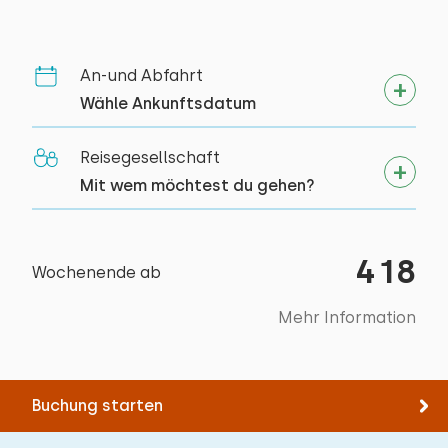
Bettdecke(n): Einzelbettdecke
Vollständig im Erdgeschoss
Mind. 1 Schlafzimmer im Erdgeschoss
An-und Abfahrt
Min. 1 badkamer op begane grond
Wähle Ankunftsdatum
Parkplatz an der Unterkunft
Reisegesellschaft
Mit wem möchtest du gehen?
418
Wochenende ab
Mehr Information
Buchung starten