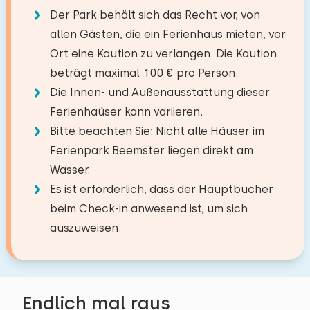
−
+
Anzahl der Erwachsene
Bettdecke(n): Einzelbettdecke
Kombi Backofen/Mikrowelle
Der Park behält sich das Recht vor, von
Erdgeschoss
Geschirrspüler
allen Gästen, die ein Ferienhaus mieten, vor
−
+
Anzahl der Kinder
Kühlschrank mit Gefrierfach
Einrichtungen:
Ort eine Kaution zu verlangen. Die Kaution
Filter Kaffeemaschine
beträgt maximal 100 € pro Person.
Waschen-Handbassin
Schlafzimmer
−
+
Anzahl der Babys
Wasserkocher
Die Innen- und Außenausstattung dieser
Toilet
Ferienhaüser kann variieren.
Boden:
DuschKabine
−
+
Bitte beachten Sie: Nicht alle Häuser im
Anzahl der Haustiere
Draußen
Erdgeschoss
Ferienpark Beemster liegen direkt am
Privatparkplätze: 1
Wasser.
Schlafplätze: 2
Garten
Es ist erforderlich, dass der Hauptbucher
Bett: Einzel
Löschen
Verwenden
Mit Terrasse
beim Check-in anwesend ist, um sich
Abmessungen: 80 x 200
Gartenmöbel
auszuweisen.
Bettdecke(n): Einzelbettdecke
Sonnenschirm
Bett: Einzel
Zugänglichkeit
Abmessungen: 80 x 200
Endlich mal raus