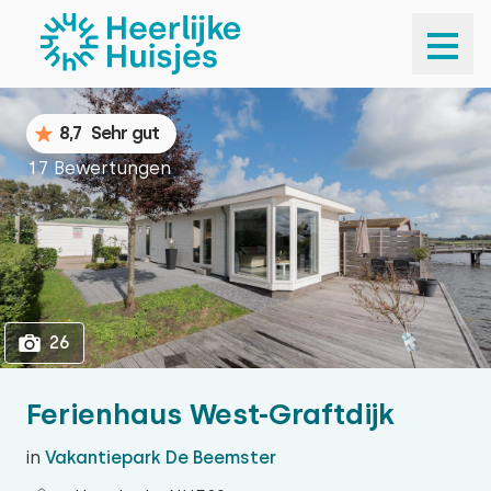
1
26
8,7
Sehr gut
17 Bewertungen
26
Ferienhaus West-Graftdijk
in
Vakantiepark De Beemster