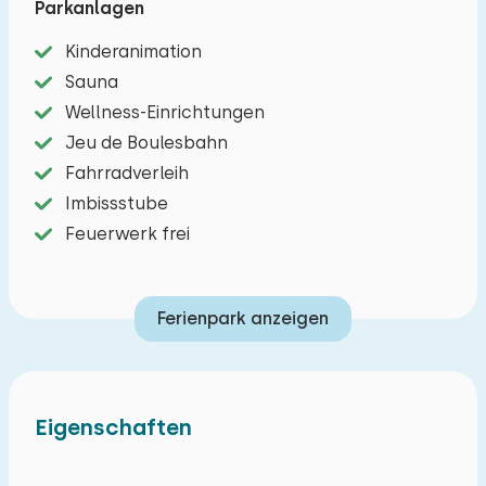
Parkanlagen
Fahrradverleih, ein Restaurant, eine Snackbar,
Kinderanimation
einen Minimarkt und einen Streichelzoo. Die
Sauna
Umgebung lädt zu Erkundungstouren ein:
Wellness-Einrichtungen
Charmante Städte wie Alkmaar, Volendam und
Jeu de Boulesbahn
Amsterdam sind schnell zu erreichen, ebenso
Fahrradverleih
wie die Küste. Dieses chalet ist der ideale
Imbissstube
Ausgangspunkt für einen erholsamen und
Feuerwerk frei
abwechslungsreichen Urlaub.
Ferienpark anzeigen
Eigenschaften