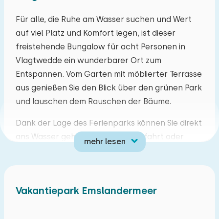
Mo
Di
Mi
Do
Fr
Sa
So
Für alle, die Ruhe am Wasser suchen und Wert
auf viel Platz und Komfort legen, ist dieser
27
28
29
30
31
01
02
freistehende Bungalow für acht Personen in
Vlagtwedde ein wunderbarer Ort zum
03
04
05
06
07
08
09
Entspannen. Vom Garten mit möblierter Terrasse
aus genießen Sie den Blick über den grünen Park
10
11
12
13
14
15
16
und lauschen dem Rauschen der Bäume.
17
18
19
20
21
22
23
Dank der Lage des Ferienparks können Sie direkt
ans Wasser gehen und eine Bootsfahrt oder
mehr lesen
24
25
26
27
28
29
30
einen Spaziergang am See unternehmen. Die
Umgebung von Westerwolde überrascht zudem
31
01
02
03
04
05
06
mit Wäldern, Radwegen und dem historischen
Vakantiepark Emslandermeer
Festungsdorf Bourtange. Hier erleben Sie
Urlaubsfeeling pur: entspannt, naturnah und
ungezwungen.