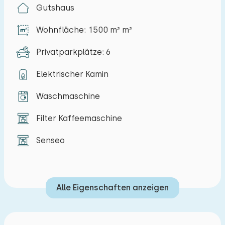
Gutshaus
Schlafzimmer mit zwei Einzelbetten. Auf einem
der Schlafzimmer befindet sich ein Kinderbett.
Wohnfläche: 1500 m² m²
Auch finden Sie auf das Erdgeschoss ein
Privatparkplätze: 6
Badezimmer und eine separate Toilette. Im
ersten Stock sind zwei Schlafzimmer mit zwei
Elektrischer Kamin
Einzelbetten. Auch gibt es ein Schlafzimmer mit
vier Einzelbetten und ein Doppelbett. Im ersten
Waschmaschine
Stock gibt es ein zweites Badezimmer mit
Filter Kaffeemaschine
Badewanne. Es gibt eine überdachte Terrasse.
Die Unterkunft verfügt über eine
Senseo
Waschmaschine, einen Trockner und es gibt
gratis WiFi. Im Hof ​​können vier Autos geparkt
werden.
Alle Eigenschaften anzeigen