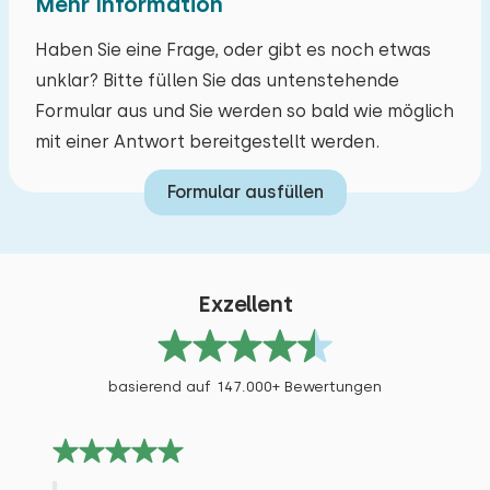
Mehr Information
Sportvereine
Haben Sie eine Frage, oder gibt es noch etwas
Studentenvereinigungen
Alle Bewertungen
unklar? Bitte füllen Sie das untenstehende
Jugendgruppen (bis 25 jahre)
Formular aus und Sie werden so bald wie möglich
Grundschulgruppen
mit einer Antwort bereitgestellt werden.
Familien
Gruppen von Freunden (bis 30 Jahre)
Formular ausfüllen
Gruppen von Freunden (ab 30 Jahre)
Geschäftsgruppen
Exzellent
basierend auf 147.000+ Bewertungen