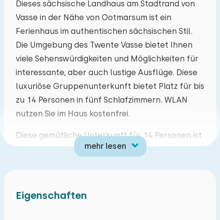
Dieses sächsische Landhaus am Stadtrand von
Vasse in der Nähe von Ootmarsum ist ein
Mo
Di
Mi
Do
Fr
Sa
So
Ferienhaus im authentischen sächsischen Stil.
27
28
29
30
31
01
02
Die Umgebung des Twente Vasse bietet Ihnen
viele Sehenswürdigkeiten und Möglichkeiten für
03
04
05
06
07
08
09
interessante, aber auch lustige Ausflüge. Diese
luxuriöse Gruppenunterkunft bietet Platz für bis
10
11
12
13
14
15
16
zu 14 Personen in fünf Schlafzimmern. WLAN
nutzen Sie im Haus kostenfrei.
17
18
19
20
21
22
23
Diese gemütliche Unterkunft für 14 Personen ist
mehr lesen
mit allen Komfort ausgestattet. Das Wohnzimmer
24
25
26
27
28
29
30
hat ein gemütliche Sitzecke mit Fernseher. Die
offene Küche ist ausgestattet mit Kombi-
31
01
02
03
04
05
06
Mikrowelle, Geschirrspüler, Kühlschrank,
Eigenschaften
Filterkaffeemaschine, Senseo Kaffeemaschine
und Wasserkocher. Im Erdgeschoss gibt es zwei