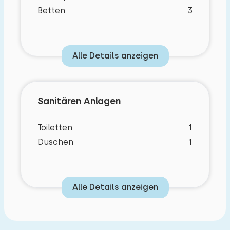
Wäscheschrank. Das Badezimmer ist mit einer
Betten
3
Dusche und einer Toilette ausgestattet. Es gibt
einen gemeinsamen Schuppen, in dem Sie auch
Ihr Elektrofahrrad aufladen können. Auf dem
Alle Details anzeigen
allgemeinen Parkplatz gibt es Platz für ein Auto.
Im Garten gibt es einen Kinderspielplatz mit
Trampolin, Kletterturm mit Rutsche, Schaukeln,
Sanitären Anlagen
Purzelbäumen und Go-Karts.
Toiletten
1
Duschen
1
Alle Details anzeigen