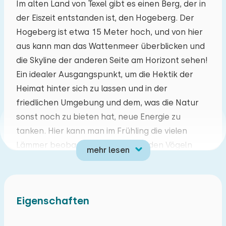
Im alten Land von Texel gibt es einen Berg, der in
der Eiszeit entstanden ist, den Hogeberg. Der
Mo
Di
Mi
Do
Fr
Sa
So
Hogeberg ist etwa 15 Meter hoch, und von hier
27
28
29
30
31
01
02
aus kann man das Wattenmeer überblicken und
die Skyline der anderen Seite am Horizont sehen!
03
04
05
06
07
08
09
Ein idealer Ausgangspunkt, um die Hektik der
Heimat hinter sich zu lassen und in der
10
11
12
13
14
15
16
friedlichen Umgebung und dem, was die Natur
sonst noch zu bieten hat, neue Energie zu
17
18
19
20
21
22
23
tanken. Hier kann man im Frühling die vielen
Lämmer beobachten, von pfeifenden Vögeln
mehr lesen
24
25
26
27
28
29
30
geweckt werden oder die vielen schönen
Sonnenaufgänge und nicht zu vergessen die
31
01
02
03
04
05
06
Sonnenuntergänge am Abend bei einem guten
Eigenschaften
Glas Wein genießen.
Auch mit Kindern sind Sie herzlich willkommen, es