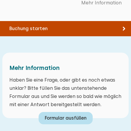
Mehr Information
Museum
Erdgeschoss
Bergung
Bootfahren
Kinderspielplatz
Schlafplätze: 2
Climbing forest
Schaukel
Buchung starten
Bett: Etagenbett
Trampolin
Abmessungen: 90 x 200
Ladestation für Elektrofahrräder
Bettdecke(n): Einzelbettdecke
Feuerwerk frei
Mehr Information
Haben Sie eine Frage, oder gibt es noch etwas
unklar? Bitte füllen Sie das untenstehende
Formular aus und Sie werden so bald wie möglich
mit einer Antwort bereitgestellt werden.
Formular ausfüllen