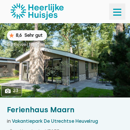
1
23
8,6
Sehr gut
53 Bewertungen
23
Ferienhaus Maarn
in
Vakantiepark De Utrechtse Heuvelrug