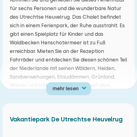
für sechs Personen und die wunderbare Natur
Mo
Di
Mi
Do
Fr
Sa
So
des Utrechtse Heuvelrug. Das Chalet befindet
27
28
29
30
31
01
02
sich in einem Ferienpark, der Ruhe ausstrahlt. Es
gibt einen Spielplatz für Kinder und das
03
04
05
06
07
08
09
Waldbecken Henschotermeer ist zu Fuß
erreichbar. Mieten Sie an der Rezeption
10
11
12
13
14
15
16
Fahrräder und entdecken Sie diesen schönen Teil
der Niederlande mit seinen Wäldern, Heiden,
17
18
19
20
21
22
23
Sandverwehungen, Staudämmen, Grünland,
Wasser und Höhenunterschieden mit dem
mehr lesen
24
25
26
27
28
29
30
Fahrrad. Aufgrund der zentralen Lage gibt es
viele schöne Ausflüge. Wie wäre es mit
31
01
02
03
04
05
06
Schnüffelkultur oder Shopping in den schönen
Vakantiepark De Utrechtse Heuvelrug
Städten Amersfoort und Utrecht? Kurz gesagt,
alle Zutaten sind für einen natürlichen
Urlaubspreis verfügbar!