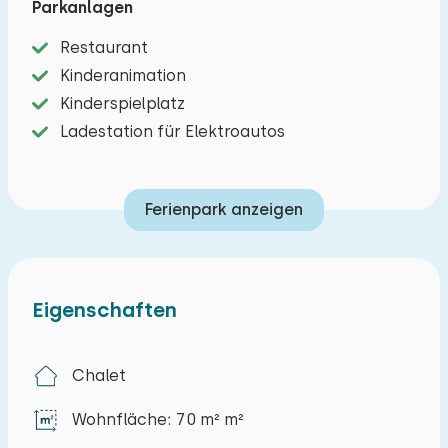
Parkanlagen
Das Wohnzimmer hat eine Essecke und eine
Restaurant
Sitzecke mit Fernseher. In der Küche finden Sie
Kinderanimation
eine Kühl-Gefrierkombination, einen
Kinderspielplatz
Geschirrspüler, einen Vier-Flammen-Herd, eine
Ladestation für Elektroautos
Mikrowelle, einen Wasserkocher und eine
Filterkaffeemaschine. Es gibt drei Schlafzimmer,
Ferienpark anzeigen
jedes mit zwei einzelnen Boxspringbetten. Das
Badezimmer hat eine Dusche, ein Waschbecken
und eine Toilette. Es gibt eine schöne Terrasse
mit Gartenmöbeln. Es gibt einen Parkplatz für ein
Eigenschaften
Auto neben dem Haus.
Chalet
Wohnfläche: 70 m² m²