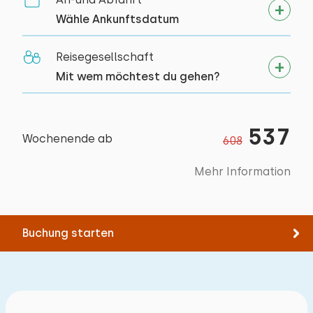
Original anzeigen
Bett: Einzel
Wähle Ankunftsdatum
Wunderschöner Park mit vielen Einrichtungen,
Abmessungen: 80 x 200
schönen Häusern und einer herrlichen
Reisegesellschaft
Bettdecke(n): Einzelbettdecke
Umgebung.
Mit wem möchtest du gehen?
Bett: Einzel
Abmessungen: 80 x 200
Alle Bewertungen
537
Bettdecke(n): Einzelbettdecke
Wochenende ab
608
Mehr Information
Buchung starten